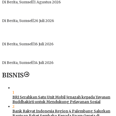
Di Berita, Sumsel
|
1 Agustus 2026
ICMI ORDA Muara Enim: Perdalam Tasawuf untuk Jaga
Kekhusyukan Shalat dan Keikhlasan Ibadah
Di Berita, Sumsel
|
26 Juli 2026
PT Gorby Putra Utama Hadirkan Harapan Baru Pendidikan di
Muratara, Gubernur Sumsel Resmikan SMA Negeri Ketapat
Bening
Di Berita, Sumsel
|
16 Juli 2026
Polres Muratara Pererat Sinergitas dengan TNI dan
Kejaksaan, Tegaskan Komitmen Jaga Kamtibmas
Di Berita, Sumsel
|
14 Juli 2026
BISNIS
1
BRI Serahkan Satu Unit Mobil Jenazah kepada Yayasan
Buddhakirti untuk Mendukung Pelayanan Sosial
2
Bank Rakyat Indonesia Region 4 Palembang Salurkan
Bantuan Paket Sembako Kepada Enam Gereja di