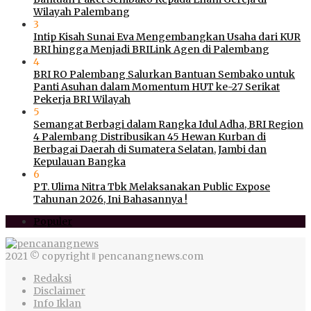
Wilayah Palembang
3
Intip Kisah Sunai Eva Mengembangkan Usaha dari KUR
BRI hingga Menjadi BRILink Agen di Palembang
4
BRI RO Palembang Salurkan Bantuan Sembako untuk
Panti Asuhan dalam Momentum HUT ke-27 Serikat
Pekerja BRI Wilayah
5
Semangat Berbagi dalam Rangka Idul Adha, BRI Region
4 Palembang Distribusikan 45 Hewan Kurban di
Berbagai Daerah di Sumatera Selatan, Jambi dan
Kepulauan Bangka
6
PT. Ulima Nitra Tbk Melaksanakan Public Expose
Tahunan 2026, Ini Bahasannya !
Populer
2021 © copyright ‖ pencanangnews.com
Redaksi
Disclaimer
Info Iklan