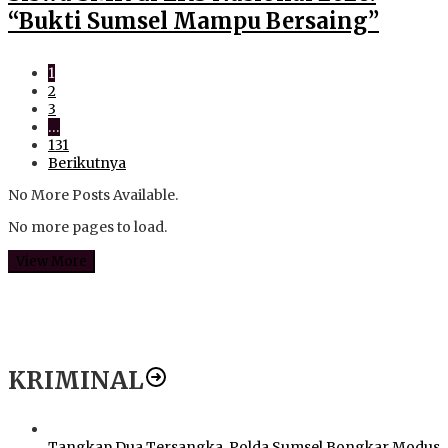
“Bukti Sumsel Mampu Bersaing”
1
2
3
…
131
Berikutnya
No More Posts Available.
No more pages to load.
View More
KRIMINAL
Tangkap Dua Tersangka, Polda Sumsel Bongkar Modus