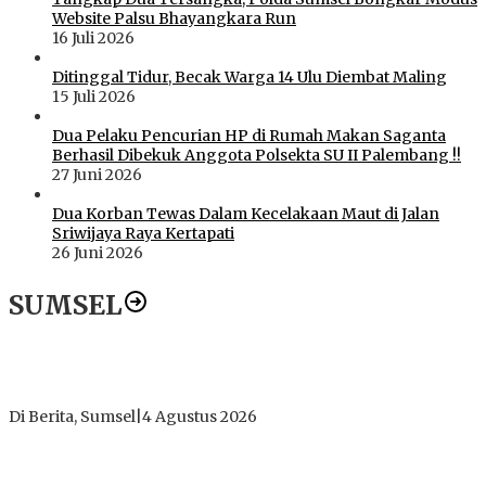
Website Palsu Bhayangkara Run
16 Juli 2026
Ditinggal Tidur, Becak Warga 14 Ulu Diembat Maling
15 Juli 2026
Dua Pelaku Pencurian HP di Rumah Makan Saganta
Berhasil Dibekuk Anggota Polsekta SU II Palembang !!
27 Juni 2026
Dua Korban Tewas Dalam Kecelakaan Maut di Jalan
Sriwijaya Raya Kertapati
26 Juni 2026
SUMSEL
Dugaan Gratifikasi Alsintan OKI Memanas, Akbar Tegaskan
Tidak Pernah Menerima Uang
Di Berita, Sumsel
|
4 Agustus 2026
Tokoh Masyarakat Desak Penghentian Operasional Galian
Tanpa Izin di Sekitar Jembatan Sei Siarak, Desa Tanah Abang