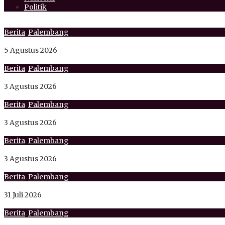
Politik
Berita
,
Palembang
Desak Kejari Palembang Usut Tuntas Dugaan Penyimpangan D
5 Agustus 2026
Berita
,
Palembang
Dari Palembang untuk Indonesia, Dua Siswi SMKN 6 Rebut Med
3 Agustus 2026
Berita
,
Palembang
Siap Hadapi Tantangan Global, KMN Sumsel Dorong Gus Yusuf 
3 Agustus 2026
Berita
,
Palembang
Si Kembar Ahli IT SMK Xaverius Sukses Guncang Panggung LK
3 Agustus 2026
Berita
,
Palembang
Kadisdik Sumsel Puji Perjuangan Siswa SMK di LKS Nasional 2
31 Juli 2026
Berita
,
Palembang
Predikat WTP Dipertanyakan Pasca-OTT Muara Enim, BPK Sums