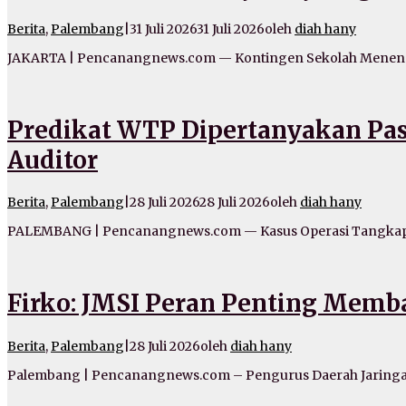
Berita
,
Palembang
|
31 Juli 2026
31 Juli 2026
oleh
diah hany
JAKARTA | Pencanangnews.com — Kontingen Sekolah Menenga
Predikat WTP Dipertanyakan Pas
Auditor
Berita
,
Palembang
|
28 Juli 2026
28 Juli 2026
oleh
diah hany
PALEMBANG | Pencanangnews.com — Kasus Operasi Tangkap
Firko: JMSI Peran Penting Memb
Berita
,
Palembang
|
28 Juli 2026
oleh
diah hany
Palembang | Pencanangnews.com – Pengurus Daerah Jaringan