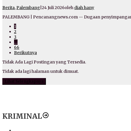
Berita
,
Palembang
|
24 Juli 2026
oleh
diah hany
PALEMBANG | Pencanangnews.com — Dugaan penyimpangan d
1
2
3
…
66
Berikutnya
Tidak Ada Lagi Postingan yang Tersedia.
Tidak ada lagi halaman untuk dimuat.
Lihat Selengkapnya
KRIMINAL