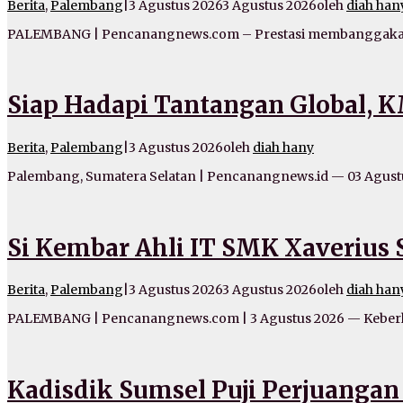
Berita
,
Palembang
|
3 Agustus 2026
3 Agustus 2026
oleh
diah han
PALEMBANG | Pencanangnews.com – Prestasi membanggakan k
Siap Hadapi Tantangan Global, 
Berita
,
Palembang
|
3 Agustus 2026
oleh
diah hany
Palembang, Sumatera Selatan | Pencanangnews.id — 03 Agu
Si Kembar Ahli IT SMK Xaverius
Berita
,
Palembang
|
3 Agustus 2026
3 Agustus 2026
oleh
diah han
PALEMBANG | Pencanangnews.com | 3 Agustus 2026 — Keberha
Kadisdik Sumsel Puji Perjuangan