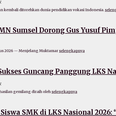
y
embali ditorehkan dunia pendidikan vokasi Indonesia.
selen
KMN Sumsel Dorong Gus Yusuf Pimp
stus 2026 — Menjelang Muktamar
selengkapnya
 Sukses Guncang Panggung LKS Na
y
silan gemilang diraih oleh
selengkapnya
 Siswa SMK di LKS Nasional 2026