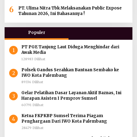
Kurban di Berbagai Daerah di Sumatera Selatan,
6
Jambi dan Kepulauan Bangka
PT. Ulima Nitra Tbk Melaksanakan Public Expose
Tahunan 2026, Ini Bahasannya !
Populer
PT PGE Tanjung Laut Diduga Menghindar dari
1
Awak Media
128983 Dilihat
Polsek Gandus Serahkan Bantuan Sembako ke
2
IWO Kota Palembang
89336 Dilihat
Gelar Pelatihan Dasar Layanan Aktif Baznas, Ini
3
Harapan Asisten I Pemprov Sumsel
60791 Dilihat
Ketua FKPKBP Sumsel Terima Piagam
4
Penghargaan Dari IWO Kota Palembang
28479 Dilihat