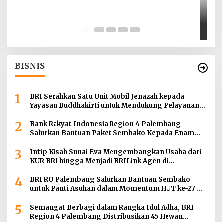
T
d
Di
BISNIS
1
BRI Serahkan Satu Unit Mobil Jenazah kepada
Yayasan Buddhakirti untuk Mendukung Pelayanan
Sosial
2
Bank Rakyat Indonesia Region 4 Palembang
Salurkan Bantuan Paket Sembako Kepada Enam
Gereja di Wilayah Palembang
3
Intip Kisah Sunai Eva Mengembangkan Usaha dari
KUR BRI hingga Menjadi BRILink Agen di
Palembang
4
BRI RO Palembang Salurkan Bantuan Sembako
untuk Panti Asuhan dalam Momentum HUT ke-27
Serikat Pekerja BRI Wilayah
5
Semangat Berbagi dalam Rangka Idul Adha, BRI
Region 4 Palembang Distribusikan 45 Hewan