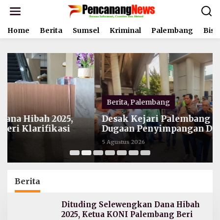
L
e
w
Home
Berita
Sumsel
Kriminal
Palembang
Bisn
a
t
i
k
e
k
o
n
t
Berita
,
Palembang
e
Desak Kejari Palembang Usut Tuntas
n
Dugaan Penyimpangan Dana Hibah KONI,
Massa LSM GRANSI Gelar Aksi Damai
5 Agustus 2026
Berita
Dituding Selewengkan Dana Hibah
2025, Ketua KONI Palembang Beri