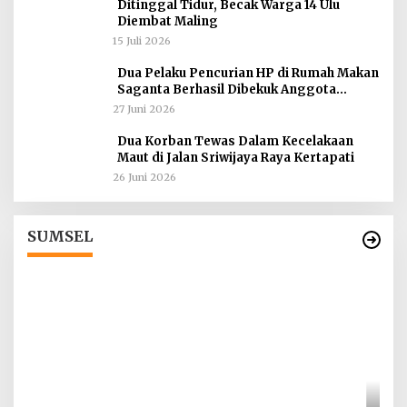
Ditinggal Tidur, Becak Warga 14 Ulu
Diembat Maling
15 Juli 2026
Dua Pelaku Pencurian HP di Rumah Makan
Saganta Berhasil Dibekuk Anggota
Polsekta SU II Palembang !!
27 Juni 2026
Dua Korban Tewas Dalam Kecelakaan
Maut di Jalan Sriwijaya Raya Kertapati
26 Juni 2026
Tokoh Masyarakat Desak Penghentian
ah
Operasional Galian Tanpa Izin di Sekitar
Jembatan Sei Siarak, Desa Tanah Abang
Di Berita, Sumsel
|
1 Agustus 2026
SUMSEL
I