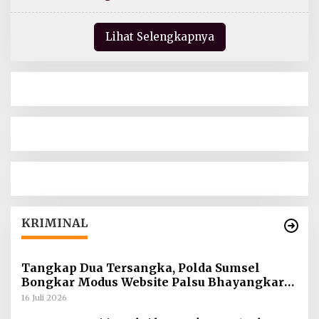
Lihat Selengkapnya
KRIMINAL
Tangkap Dua Tersangka, Polda Sumsel
Bongkar Modus Website Palsu Bhayangkara
Run
16 Juli 2026