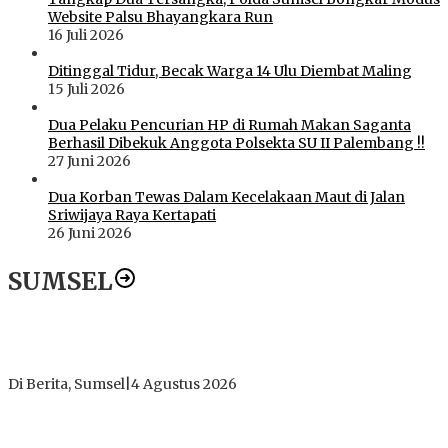
Website Palsu Bhayangkara Run
16 Juli 2026
Ditinggal Tidur, Becak Warga 14 Ulu Diembat Maling
15 Juli 2026
Dua Pelaku Pencurian HP di Rumah Makan Saganta
Berhasil Dibekuk Anggota Polsekta SU II Palembang !!
27 Juni 2026
Dua Korban Tewas Dalam Kecelakaan Maut di Jalan
Sriwijaya Raya Kertapati
26 Juni 2026
SUMSEL
Dugaan Gratifikasi Alsintan OKI Memanas, Akbar Tegaskan
Tidak Pernah Menerima Uang
Di Berita, Sumsel
|
4 Agustus 2026
Tokoh Masyarakat Desak Penghentian Operasional Galian
Tanpa Izin di Sekitar Jembatan Sei Siarak, Desa Tanah Abang