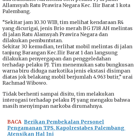
Allamsyah Ratu Prawira Negara Kec. Ilir Barat 1 kota
Palembang.
“Sekitar jam 10.30 WIB, tim melihat kendaraan R4
yang dicurigai, jenis Brio merah BG 1718 AH melintas
di jalan Ratu Alamsyah Prawira Negara dan
dilakukan pembuntutan.
Sekitar 30 kemudian, terlihat mobil melintas di jalan
tanjung Barangan Kec.Ilir Barat 1 dan langsung
dilakukan penyergapan dan penggeledahan
terhadap pelaku PJ. Tim menemukan satu bungkusan
warna biru diduga narkotika jenis ekstasi disimpan
diatas jok belakang mobil berjumlah 4.963 butir,” urai
Rachmad Wibowo.
Tidak berhenti sampai disitu, tim melakukan
interogasi terhadap pelaku PJ yang mengaku bahwa
masih menyimpan narkoba dirumahnya.
BACA
Berikan Pembekalan Personel
Pengamanan TPS, Kapolrestabes Palembang
Atensikan Hal Ini