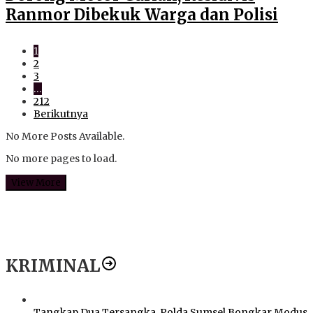
Ranmor Dibekuk Warga dan Polisi
1
2
3
…
212
Berikutnya
No More Posts Available.
No more pages to load.
View More
KRIMINAL
Tangkap Dua Tersangka, Polda Sumsel Bongkar Modus