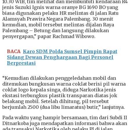
10.30 WIB, tim melihat dan membuntuti kendaraan R4
jenis Suzuki Ignis warna oranye BG 1690 BO yang
biasa digunakan pelaku HR melintas di jalan Ratu
Alamsyah Prawira Negara Palembang. 30 menit
kemudian, mobil tersebut melintas dijalan Raya
Palembang – Betung dan langsung dilakukan
penyergapan,” papar Rachmad Wibowo.
BACA
Karo SDM Polda Sumsel Pimpin Rapat
Sidang Dewan Penghargaan Bagi Personel
Berprestasi
“Kemudian dilakukan penggeledahan mobil dan
ditemukan bungkusan warna coklat berisi pil warna
coklat logo kepala singa, diduga Narkotika jenis
ekstasi terbungkus plastik transparan diatas jok
belakang mobil. Setelah dihitung, pil tersebut
berjumlah 2500 (dua libu limaratus) butir,” lanjutnya.
Pada waktu yang hampir bersamaan, tim dari Subdi II
Ditnarkoba juga mendapatkan informasi bahwa akan
ada transaksi Narkotika oleh pelaku PJ di jalan