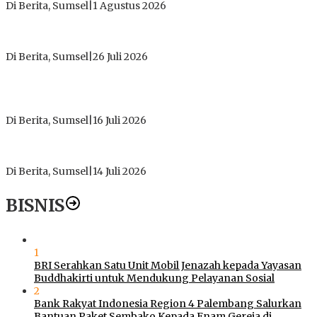
Di Berita, Sumsel
|
1 Agustus 2026
ICMI ORDA Muara Enim: Perdalam Tasawuf untuk Jaga
Kekhusyukan Shalat dan Keikhlasan Ibadah
Di Berita, Sumsel
|
26 Juli 2026
PT Gorby Putra Utama Hadirkan Harapan Baru Pendidikan di
Muratara, Gubernur Sumsel Resmikan SMA Negeri Ketapat
Bening
Di Berita, Sumsel
|
16 Juli 2026
Polres Muratara Pererat Sinergitas dengan TNI dan
Kejaksaan, Tegaskan Komitmen Jaga Kamtibmas
Di Berita, Sumsel
|
14 Juli 2026
BISNIS
1
BRI Serahkan Satu Unit Mobil Jenazah kepada Yayasan
Buddhakirti untuk Mendukung Pelayanan Sosial
2
Bank Rakyat Indonesia Region 4 Palembang Salurkan
Bantuan Paket Sembako Kepada Enam Gereja di