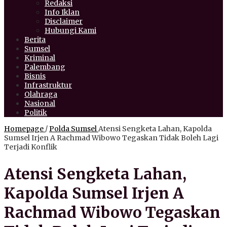
Redaksi
Info Iklan
Disclaimer
Hubungi Kami
Berita
Sumsel
Kriminal
Palembang
Bisnis
Infrastruktur
Olahraga
Nasional
Politik
Homepage
/
Polda Sumsel
Atensi Sengketa Lahan, Kapolda
Sumsel Irjen A Rachmad Wibowo Tegaskan Tidak Boleh Lagi
Terjadi Konflik
Atensi Sengketa Lahan,
Kapolda Sumsel Irjen A
Rachmad Wibowo Tegaskan