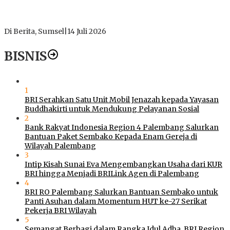
Polres Muratara Pererat Sinergitas dengan TNI dan
Kejaksaan, Tegaskan Komitmen Jaga Kamtibmas
Di Berita, Sumsel
|
14 Juli 2026
BISNIS
1
BRI Serahkan Satu Unit Mobil Jenazah kepada Yayasan
Buddhakirti untuk Mendukung Pelayanan Sosial
2
Bank Rakyat Indonesia Region 4 Palembang Salurkan
Bantuan Paket Sembako Kepada Enam Gereja di
Wilayah Palembang
3
Intip Kisah Sunai Eva Mengembangkan Usaha dari KUR
BRI hingga Menjadi BRILink Agen di Palembang
4
BRI RO Palembang Salurkan Bantuan Sembako untuk
Panti Asuhan dalam Momentum HUT ke-27 Serikat
Pekerja BRI Wilayah
5
Semangat Berbagi dalam Rangka Idul Adha, BRI Region