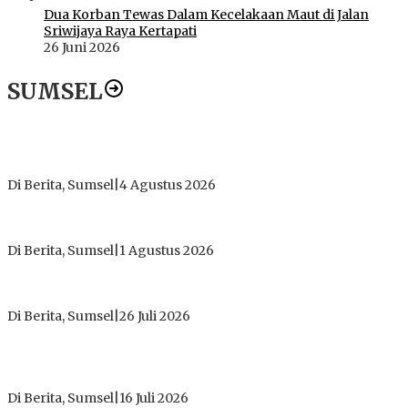
Dua Korban Tewas Dalam Kecelakaan Maut di Jalan
Sriwijaya Raya Kertapati
26 Juni 2026
SUMSEL
Dugaan Gratifikasi Alsintan OKI Memanas, Akbar Tegaskan
Tidak Pernah Menerima Uang
Di Berita, Sumsel
|
4 Agustus 2026
Tokoh Masyarakat Desak Penghentian Operasional Galian
Tanpa Izin di Sekitar Jembatan Sei Siarak, Desa Tanah Abang
Di Berita, Sumsel
|
1 Agustus 2026
ICMI ORDA Muara Enim: Perdalam Tasawuf untuk Jaga
Kekhusyukan Shalat dan Keikhlasan Ibadah
Di Berita, Sumsel
|
26 Juli 2026
PT Gorby Putra Utama Hadirkan Harapan Baru Pendidikan di
Muratara, Gubernur Sumsel Resmikan SMA Negeri Ketapat
Bening
Di Berita, Sumsel
|
16 Juli 2026