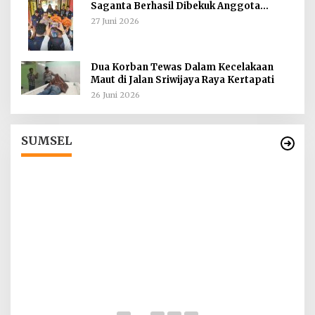
Saganta Berhasil Dibekuk Anggota
Polsekta SU II Palembang !!
27 Juni 2026
Dua Korban Tewas Dalam Kecelakaan
Maut di Jalan Sriwijaya Raya Kertapati
26 Juni 2026
Tokoh Masyarakat Desak Penghentian
Operasional Galian Tanpa Izin di Sekitar
Jembatan Sei Siarak, Desa Tanah Abang
Di Berita, Sumsel
|
1 Agustus 2026
SUMSEL
I
ah
T
d
Di