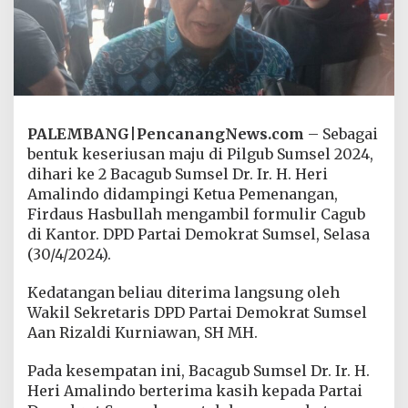
i
h
a
r
i
k
e
-
PALEMBANG
|
PencanangNews.com
– Sebagai
2
bentuk keseriusan maju di Pilgub Sumsel 2024,
B
a
dihari ke 2 Bacagub Sumsel Dr. Ir. H. Heri
c
Amalindo didampingi Ketua Pemenangan,
a
Firdaus Hasbullah mengambil formulir Cagub
g
di Kantor. DPD Partai Demokrat Sumsel, Selasa
u
b
(30/4/2024).
S
u
Kedatangan beliau diterima langsung oleh
m
Wakil Sekretaris DPD Partai Demokrat Sumsel
s
Aan Rizaldi Kurniawan, SH MH.
e
l
H
Pada kesempatan ini, Bacagub Sumsel Dr. Ir. H.
e
Heri Amalindo berterima kasih kepada Partai
r