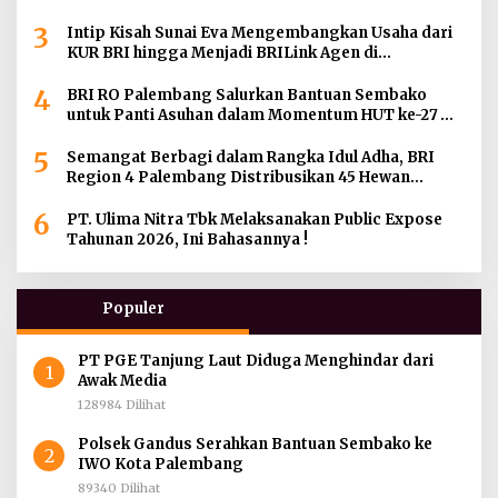
Gereja di Wilayah Palembang
3
Intip Kisah Sunai Eva Mengembangkan Usaha dari
KUR BRI hingga Menjadi BRILink Agen di
Palembang
4
BRI RO Palembang Salurkan Bantuan Sembako
untuk Panti Asuhan dalam Momentum HUT ke-27
Serikat Pekerja BRI Wilayah
5
Semangat Berbagi dalam Rangka Idul Adha, BRI
Region 4 Palembang Distribusikan 45 Hewan
Kurban di Berbagai Daerah di Sumatera Selatan,
6
Jambi dan Kepulauan Bangka
PT. Ulima Nitra Tbk Melaksanakan Public Expose
Tahunan 2026, Ini Bahasannya !
Populer
PT PGE Tanjung Laut Diduga Menghindar dari
1
Awak Media
128984 Dilihat
Polsek Gandus Serahkan Bantuan Sembako ke
2
IWO Kota Palembang
89340 Dilihat