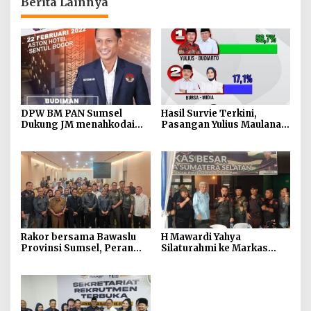
Berita Lainnya
DPW BM PAN Sumsel
Hasil Survie Terkini,
Dukung JM menahkodai
Pasangan Yulius Maulana
DPW PAN Sumsel 2025-
dan Budiarto Menperoleh
2030
Suara Terbanyak Dengan
56,7 Persen
Rakor bersama Bawaslu
H Mawardi Yahya
Provinsi Sumsel, Peran
Silaturahmi ke Markas
Media dalam Pengawasan
Besar DPD GRIB JAYA
Penetapan DPS
Sumatera Selatan