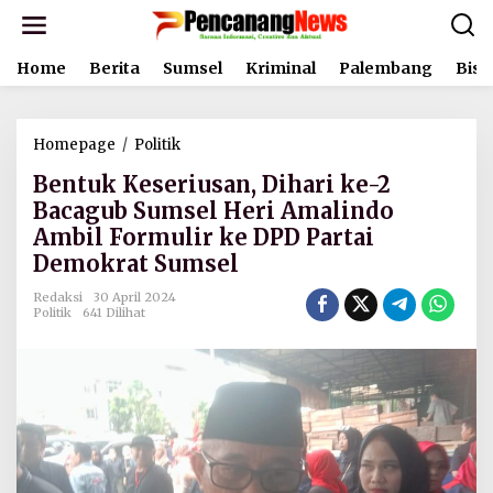
L
e
w
Home
Berita
Sumsel
Kriminal
Palembang
Bisn
a
t
i
k
Homepage
/
Politik
B
e
e
k
Bentuk Keseriusan, Dihari ke-2
n
o
t
Bacagub Sumsel Heri Amalindo
n
u
t
Ambil Formulir ke DPD Partai
k
e
Demokrat Sumsel
K
n
e
Redaksi
30 April 2024
s
Politik
641 Dilihat
e
r
i
u
s
a
n
,
D