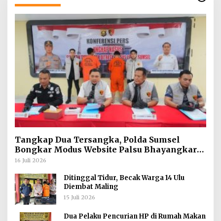
Tangkap Dua Tersangka, Polda Sumsel
Bongkar Modus Website Palsu Bhayangkara
Run
16 Juli 2026
Ditinggal Tidur, Becak Warga 14 Ulu
Diembat Maling
15 Juli 2026
Dua Pelaku Pencurian HP di Rumah Makan