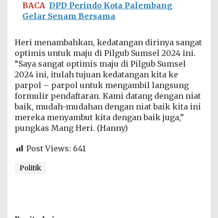
BACA
DPD Perindo Kota Palembang
P
D
Gelar Senam Bersama
P
a
r
Heri menambahkan, kedatangan dirinya sangat
t
optimis untuk maju di Pilgub Sumsel 2024 ini.
a
“Saya sangat optimis maju di Pilgub Sumsel
i
2024 ini, itulah tujuan kedatangan kita ke
D
e
parpol – parpol untuk mengambil langsung
m
formulir pendaftaran. Kami datang dengan niat
o
baik, mudah-mudahan dengan niat baik kita ini
k
mereka menyambut kita dengan baik juga,”
r
pungkas Mang Heri. (Hanny)
a
t
S
Post Views:
641
u
m
Politik
s
e
l