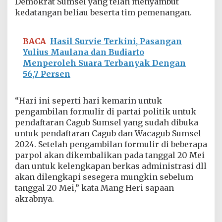
Demokrat Sumsel yang telah menyambut
i
kedatangan beliau beserta tim pemenangan.
A
m
a
l
BACA
Hasil Survie Terkini, Pasangan
i
Yulius Maulana dan Budiarto
n
Menperoleh Suara Terbanyak Dengan
d
56,7 Persen
o
A
m
“Hari ini seperti hari kemarin untuk
b
pengambilan formulir di partai politik untuk
i
l
pendaftaran Cagub Sumsel yang sudah dibuka
F
untuk pendaftaran Cagub dan Wacagub Sumsel
o
2024. Setelah pengambilan formulir di beberapa
r
parpol akan dikembalikan pada tanggal 20 Mei
m
u
dan untuk kelengkapan berkas administrasi dll
l
akan dilengkapi sesegera mungkin sebelum
i
tanggal 20 Mei,” kata Mang Heri sapaan
r
akrabnya.
k
e
D