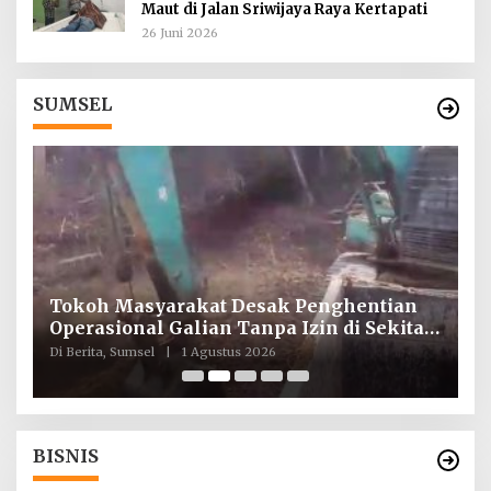
Maut di Jalan Sriwijaya Raya Kertapati
26 Juni 2026
SUMSEL
Tokoh Masyarakat Desak Penghentian
I
ah
Operasional Galian Tanpa Izin di Sekitar
T
Jembatan Sei Siarak, Desa Tanah Abang
d
Di Berita, Sumsel
|
1 Agustus 2026
Di
BISNIS