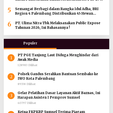
Serikat Pekerja BRI Wilayah
5
Semangat Berbagi dalam Rangka Idul Adha, BRI
Region 4 Palembang Distribusikan 45 Hewan
Kurban di Berbagai Daerah di Sumatera Selatan,
6
Jambi dan Kepulauan Bangka
PT. Ulima Nitra Tbk Melaksanakan Public Expose
Tahunan 2026, Ini Bahasannya !
Populer
PT PGE Tanjung Laut Diduga Menghindar dari
1
Awak Media
128983 Dilihat
Polsek Gandus Serahkan Bantuan Sembako ke
2
IWO Kota Palembang
89338 Dilihat
Gelar Pelatihan Dasar Layanan Aktif Baznas, Ini
3
Harapan Asisten I Pemprov Sumsel
60797 Dilihat
Ketua FKPKBP Sumsel Terima Piagam