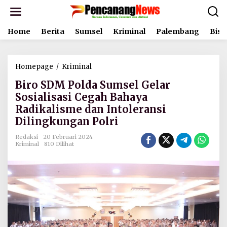
L
e
w
Home
Berita
Sumsel
Kriminal
Palembang
Bisn
a
t
i
k
Homepage
/
Kriminal
B
e
i
k
Biro SDM Polda Sumsel Gelar
r
o
o
Sosialisasi Cegah Bahaya
n
S
t
Radikalisme dan Intoleransi
D
e
Dilingkungan Polri
M
n
P
Redaksi
20 Februari 2024
o
Kriminal
810 Dilihat
l
d
a
S
u
m
s
e
l