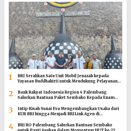
1
BRI Serahkan Satu Unit Mobil Jenazah kepada
Yayasan Buddhakirti untuk Mendukung Pelayanan
Sosial
2
Bank Rakyat Indonesia Region 4 Palembang
Salurkan Bantuan Paket Sembako Kepada Enam
Gereja di Wilayah Palembang
3
Intip Kisah Sunai Eva Mengembangkan Usaha dari
KUR BRI hingga Menjadi BRILink Agen di
Palembang
4
BRI RO Palembang Salurkan Bantuan Sembako
untuk Panti Asuhan dalam Momentum HUT ke-27