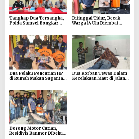
Tangkap Dua Tersangka,
Ditinggal Tidur, Becak
Polda Sumsel Bongkar
Warga 14 Ulu Diembat
Modus Website Palsu
Maling
Bhayangkara Run
Dua Pelaku Pencurian HP
Dua Korban Tewas Dalam
di Rumah Makan Saganta
Kecelakaan Maut di Jalan
Berhasil Dibekuk Anggota
Sriwijaya Raya Kertapati
Polsekta SU II Palembang
!!
Dorong Motor Curian,
Residivis Ranmor Dibekuk
Warga dan Polisi