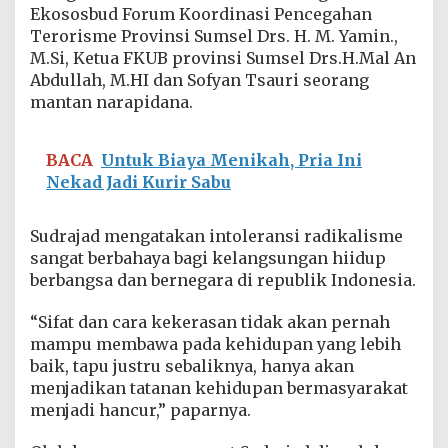
s
Ekososbud Forum Koordinasi Pencegahan
i
Terorisme Provinsi Sumsel Drs. H. M. Yamin.,
D
M.Si, Ketua FKUB provinsi Sumsel Drs.H.Mal An
i
Abdullah, M.HI dan Sofyan Tsauri seorang
l
mantan narapidana.
i
n
g
k
BACA
Untuk Biaya Menikah, Pria Ini
u
Nekad Jadi Kurir Sabu
n
g
a
Sudrajad mengatakan intoleransi radikalisme
n
sangat berbahaya bagi kelangsungan hiidup
P
berbangsa dan bernegara di republik Indonesia.
o
l
r
“Sifat dan cara kekerasan tidak akan pernah
i
mampu membawa pada kehidupan yang lebih
baik, tapu justru sebaliknya, hanya akan
menjadikan tatanan kehidupan bermasyarakat
menjadi hancur,” paparnya.