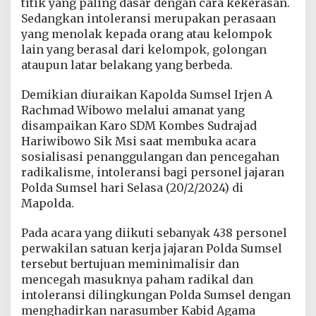
titik yang paling dasar dengan cara kekerasan.
y
Sedangkan intoleransi merupakan perasaan
a
R
yang menolak kepada orang atau kelompok
a
lain yang berasal dari kelompok, golongan
d
ataupun latar belakang yang berbeda.
i
k
Demikian diuraikan Kapolda Sumsel Irjen A
a
l
Rachmad Wibowo melalui amanat yang
i
disampaikan Karo SDM Kombes Sudrajad
s
Hariwibowo Sik Msi saat membuka acara
m
sosialisasi penanggulangan dan pencegahan
e
radikalisme, intoleransi bagi personel jajaran
d
a
Polda Sumsel hari Selasa (20/2/2024) di
n
Mapolda.
I
n
Pada acara yang diikuti sebanyak 438 personel
t
perwakilan satuan kerja jajaran Polda Sumsel
o
l
tersebut bertujuan meminimalisir dan
e
mencegah masuknya paham radikal dan
r
intoleransi dilingkungan Polda Sumsel dengan
a
menghadirkan narasumber Kabid Agama
n