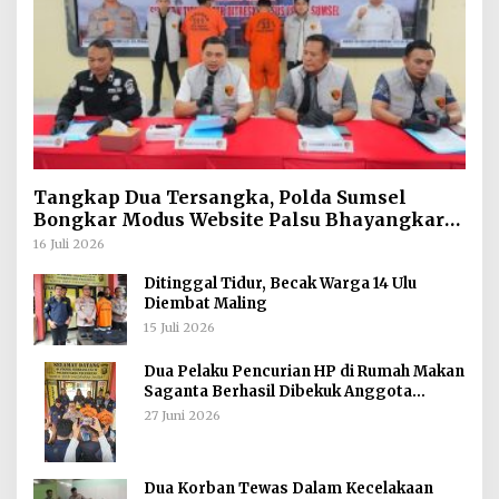
Tangkap Dua Tersangka, Polda Sumsel
Bongkar Modus Website Palsu Bhayangkara
Run
16 Juli 2026
Ditinggal Tidur, Becak Warga 14 Ulu
Diembat Maling
15 Juli 2026
Dua Pelaku Pencurian HP di Rumah Makan
Saganta Berhasil Dibekuk Anggota
Polsekta SU II Palembang !!
27 Juni 2026
Dua Korban Tewas Dalam Kecelakaan