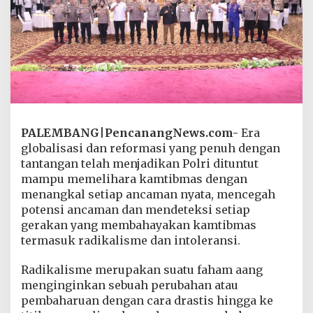
G
e
l
a
r
S
o
s
i
a
l
PALEMBANG
|
PencanangNews.com-
Era
i
globalisasi dan reformasi yang penuh dengan
s
tantangan telah menjadikan Polri dituntut
a
mampu memelihara kamtibmas dengan
s
menangkal setiap ancaman nyata, mencegah
i
C
potensi ancaman dan mendeteksi setiap
e
gerakan yang membahayakan kamtibmas
g
termasuk radikalisme dan intoleransi.
a
h
Radikalisme merupakan suatu faham aang
B
a
menginginkan sebuah perubahan atau
h
pembaharuan dengan cara drastis hingga ke
a