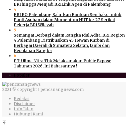
BRI hingga Menjadi BRILink Agen di Palembang
4
BRI RO Palembang Salurkan Bantuan Sembako untuk
Panti Asuhan dalam Momentum HUT ke-27 Serikat
Pekerja BRI Wilayah
5
Semangat Berbagi dalam Rangka Idul Adha, BRI Region
4 Palembang Distribusikan 45 Hewan Kurban di
Berbagai Daerah di Sumatera Selatan, Jambi dan
Kepulauan Bangka
6
PT. Ulima Nitra Tbk Melaksanakan Public Expose
Tahunan 2026, Ini Bahasannya !
Populer
2021 © copyright ‖ pencanangnews.com
Redaksi
Disclaimer
Info Iklan
Hubungi Kami