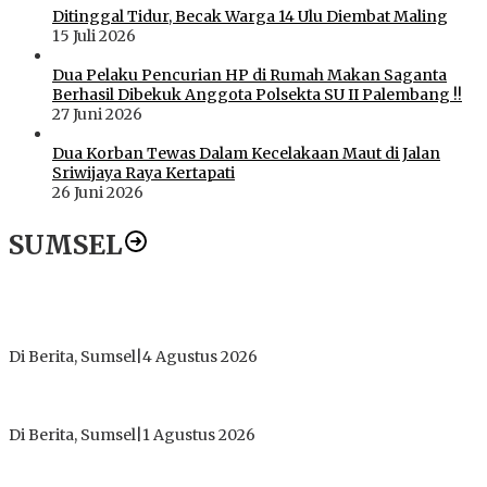
Ditinggal Tidur, Becak Warga 14 Ulu Diembat Maling
15 Juli 2026
Dua Pelaku Pencurian HP di Rumah Makan Saganta
Berhasil Dibekuk Anggota Polsekta SU II Palembang !!
27 Juni 2026
Dua Korban Tewas Dalam Kecelakaan Maut di Jalan
Sriwijaya Raya Kertapati
26 Juni 2026
SUMSEL
Dugaan Gratifikasi Alsintan OKI Memanas, Akbar Tegaskan
Tidak Pernah Menerima Uang
Di Berita, Sumsel
|
4 Agustus 2026
Tokoh Masyarakat Desak Penghentian Operasional Galian
Tanpa Izin di Sekitar Jembatan Sei Siarak, Desa Tanah Abang
Di Berita, Sumsel
|
1 Agustus 2026
ICMI ORDA Muara Enim: Perdalam Tasawuf untuk Jaga