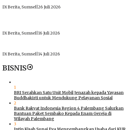
Kekhusyukan Shalat dan Keikhlasan Ibadah
Di Berita, Sumsel
|
26 Juli 2026
PT Gorby Putra Utama Hadirkan Harapan Baru Pendidikan di
Muratara, Gubernur Sumsel Resmikan SMA Negeri Ketapat
Bening
Di Berita, Sumsel
|
16 Juli 2026
Polres Muratara Pererat Sinergitas dengan TNI dan
Kejaksaan, Tegaskan Komitmen Jaga Kamtibmas
Di Berita, Sumsel
|
14 Juli 2026
BISNIS
1
BRI Serahkan Satu Unit Mobil Jenazah kepada Yayasan
Buddhakirti untuk Mendukung Pelayanan Sosial
2
Bank Rakyat Indonesia Region 4 Palembang Salurkan
Bantuan Paket Sembako Kepada Enam Gereja di
Wilayah Palembang
3
Intip Kisah Sunai Eva Mengembangkan Usaha dari KUR