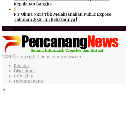
Kepulauan Bangka
6
PT. Ulima Nitra Tbk Melaksanakan Public Expose
Tahunan 2026, Ini Bahasannya !
Populer
2021 © copyright ‖ pencanangnews.com
Redaksi
Disclaimer
Info Iklan
Hubungi Kami