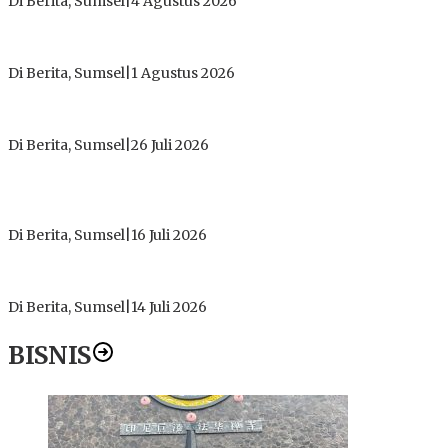
Di Berita, Sumsel
|
4 Agustus 2026
Tokoh Masyarakat Desak Penghentian Operasional Galian
Tanpa Izin di Sekitar Jembatan Sei Siarak, Desa Tanah Abang
Di Berita, Sumsel
|
1 Agustus 2026
ICMI ORDA Muara Enim: Perdalam Tasawuf untuk Jaga
Kekhusyukan Shalat dan Keikhlasan Ibadah
Di Berita, Sumsel
|
26 Juli 2026
PT Gorby Putra Utama Hadirkan Harapan Baru Pendidikan di
Muratara, Gubernur Sumsel Resmikan SMA Negeri Ketapat
Bening
Di Berita, Sumsel
|
16 Juli 2026
Polres Muratara Pererat Sinergitas dengan TNI dan
Kejaksaan, Tegaskan Komitmen Jaga Kamtibmas
Di Berita, Sumsel
|
14 Juli 2026
BISNIS