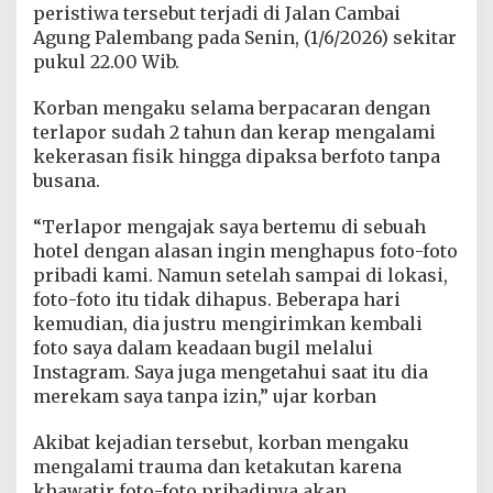
g
peristiwa tersebut terjadi di Jalan Cambai
P
Agung Palembang pada Senin, (1/6/2026) sekitar
e
pukul 22.00 Wib.
m
u
Korban mengaku selama berpacaran dengan
d
a
terlapor sudah 2 tahun dan kerap mengalami
d
kekerasan fisik hingga dipaksa berfoto tanpa
i
busana.
P
a
“Terlapor mengajak saya bertemu di sebuah
l
e
hotel dengan alasan ingin menghapus foto-foto
m
pribadi kami. Namun setelah sampai di lokasi,
b
foto-foto itu tidak dihapus. Beberapa hari
a
kemudian, dia justru mengirimkan kembali
n
foto saya dalam keadaan bugil melalui
g
D
Instagram. Saya juga mengetahui saat itu dia
i
merekam saya tanpa izin,” ujar korban
t
a
Akibat kejadian tersebut, korban mengaku
n
mengalami trauma dan ketakutan karena
g
k
khawatir foto-foto pribadinya akan