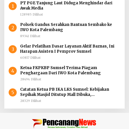
PT PGE Tanjung Laut Diduga Menghindar dari
1
Awak Media
128985 Dilihat
Polsek Gandus Serahkan Bantuan Sembako ke
2
IWO Kota Palembang
89341 Dilihat
Gelar Pelatihan Dasar Layanan Aktif Baznas, Ini
3
Harapan Asisten I Pemprov Sumsel
60817 Dilihat
Ketua FKPKBP Sumsel Terima Piagam
4
Penghargaan Dari IWO Kota Palembang
28494 Dilihat
Catatan Ketua PB IKA LKS Sumsel: Kebijakan
5
Sepihak Masjid Ditutup Mall Dibuka,
Menghidupkan Dunia Mematikan Iman
28329 Dilihat