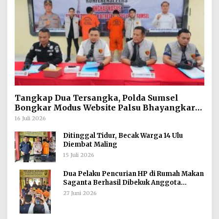
Tangkap Dua Tersangka, Polda Sumsel
Bongkar Modus Website Palsu Bhayangkara
Run
16 Juli 2026
Ditinggal Tidur, Becak Warga 14 Ulu
Diembat Maling
15 Juli 2026
Dua Pelaku Pencurian HP di Rumah Makan
Saganta Berhasil Dibekuk Anggota
Polsekta SU II Palembang !!
27 Juni 2026