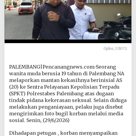
r
k
a
n
F
o
t
o
B
Oplus_131072
u
g
i
PALEMBANG|Pencanangnews.com-Seorang
l
wanita muda berusia 19 tahun di Palembang NA
P
a
melaporkan mantan kekasihnya berinisial AS
c
(20) ke Sentra Pelayanan Kepolisian Terpadu
a
(SPKT) Polrestabes Palembang atas dugaan
r
tindak pidana kekerasan seksual. Selain diduga
,
S
melakukan penganiayaan, pelaku juga disebut
e
mengirimkan foto bugil korban melalui media
o
sosial. Senin, (29/6/2026)
r
a
Dihadapan petugas , korban menyampaikan
n