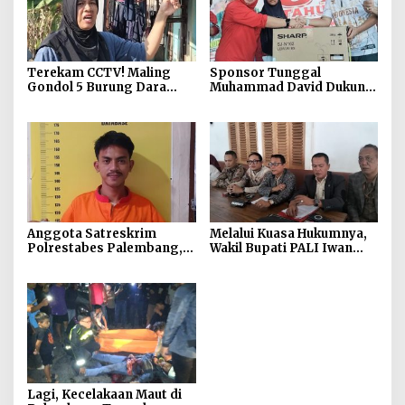
Terekam CCTV! Maling
Sponsor Tunggal
Gondol 5 Burung Dara
Muhammad David Dukung
Hias Saat Dini Hari,
Meriahnya HUT RI ke-81,
Korban: “Dia Ngambil Jam
700 Warga Ikut Jalan
1 Lewat 7 Menit”
Santai
Anggota Satreskrim
Melalui Kuasa Hukumnya,
Polrestabes Palembang,
Wakil Bupati PALI Iwan
Ungkap Kasus Curat di
Tuaji Mengajukan
Jalan MP Mangkunegara
Permohonan PraPeradilan
!
Lagi, Kecelakaan Maut di