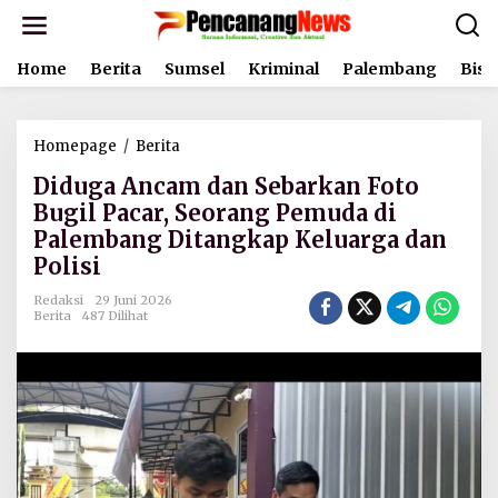
L
e
w
Home
Berita
Sumsel
Kriminal
Palembang
Bisn
a
t
i
k
Homepage
/
Berita
D
e
i
k
Diduga Ancam dan Sebarkan Foto
d
o
u
Bugil Pacar, Seorang Pemuda di
n
g
t
Palembang Ditangkap Keluarga dan
a
e
Polisi
A
n
n
Redaksi
29 Juni 2026
c
Berita
487 Dilihat
a
m
d
a
n
S
e
b
a