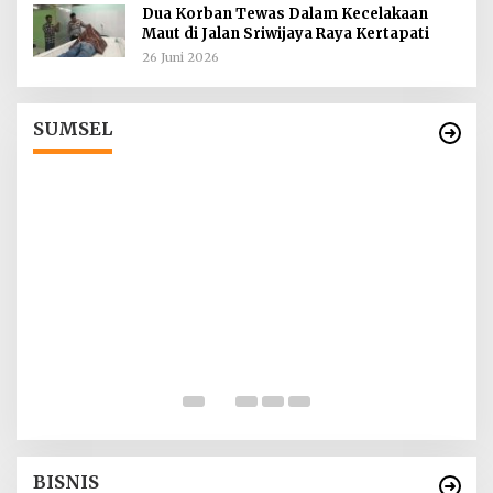
Dua Korban Tewas Dalam Kecelakaan
Maut di Jalan Sriwijaya Raya Kertapati
26 Juni 2026
Tokoh Masyarakat Desak Penghentian
Operasional Galian Tanpa Izin di Sekitar
Jembatan Sei Siarak, Desa Tanah Abang
Di Berita, Sumsel
|
1 Agustus 2026
SUMSEL
I
ah
T
d
Di
BISNIS