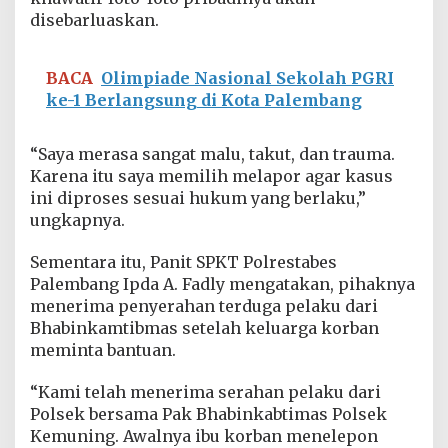
a
disebarluaskan.
p
K
e
BACA
Olimpiade Nasional Sekolah PGRI
l
ke-1 Berlangsung di Kota Palembang
u
a
r
“Saya merasa sangat malu, takut, dan trauma.
g
a
Karena itu saya memilih melapor agar kasus
d
ini diproses sesuai hukum yang berlaku,”
a
ungkapnya.
n
P
Sementara itu, Panit SPKT Polrestabes
o
l
Palembang Ipda A. Fadly mengatakan, pihaknya
i
menerima penyerahan terduga pelaku dari
s
Bhabinkamtibmas setelah keluarga korban
i
meminta bantuan.
“Kami telah menerima serahan pelaku dari
Polsek bersama Pak Bhabinkabtimas Polsek
Kemuning. Awalnya ibu korban menelepon