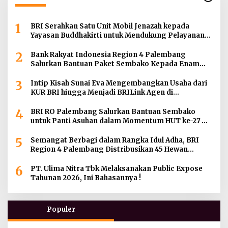
1
BRI Serahkan Satu Unit Mobil Jenazah kepada
Yayasan Buddhakirti untuk Mendukung Pelayanan
Sosial
2
Bank Rakyat Indonesia Region 4 Palembang
Salurkan Bantuan Paket Sembako Kepada Enam
Gereja di Wilayah Palembang
3
Intip Kisah Sunai Eva Mengembangkan Usaha dari
KUR BRI hingga Menjadi BRILink Agen di
Palembang
4
BRI RO Palembang Salurkan Bantuan Sembako
untuk Panti Asuhan dalam Momentum HUT ke-27
Serikat Pekerja BRI Wilayah
5
Semangat Berbagi dalam Rangka Idul Adha, BRI
Region 4 Palembang Distribusikan 45 Hewan
Kurban di Berbagai Daerah di Sumatera Selatan,
6
Jambi dan Kepulauan Bangka
PT. Ulima Nitra Tbk Melaksanakan Public Expose
Tahunan 2026, Ini Bahasannya !
Populer