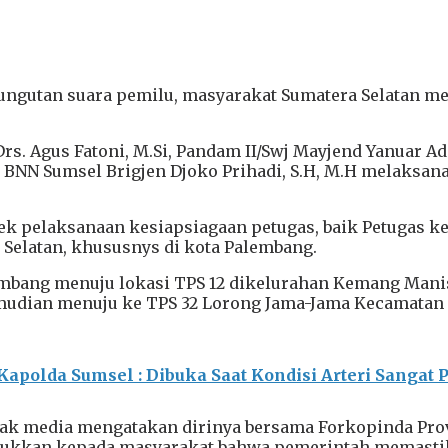
ungutan suara pemilu, masyarakat Sumatera Selatan m
. Agus Fatoni, M.Si, Pandam II/Swj Mayjend Yanuar Adi
Ka BNN Sumsel Brigjen Djoko Prihadi, S.H, M.H melaksa
ek pelaksanaan kesiapsiagaan petugas, baik Petugas 
 Selatan, khususnys di kota Palembang.
embang menuju lokasi TPS 12 dikelurahan Kemang Manis 
mudian menuju ke TPS 32 Lorong Jama-Jama Kecamatan P
apolda Sumsel : Dibuka Saat Kondisi Arteri Sangat P
awak media mengatakan dirinya bersama Forkopinda Pro
ukkan kepada masyarakat bahwa pemerintah memastik