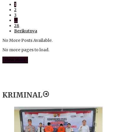
1
2
3
…
28
Berikutnya
No More Posts Available.
No more pages to load.
View More
KRIMINAL