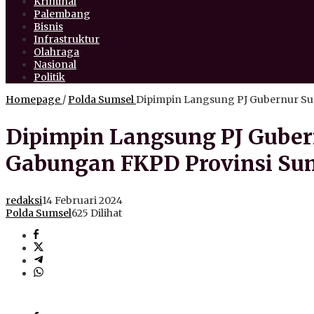
Kriminal
Palembang
Bisnis
Infrastruktur
Olahraga
Nasional
Politik
Homepage
/
Polda Sumsel
Dipimpin Langsung PJ Gubernur Sum
Dipimpin Langsung PJ Guber
Gabungan FKPD Provinsi Sum
redaksi
14 Februari 2024
Polda Sumsel
625 Dilihat