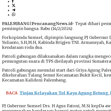
PALEMBANG
|
PencanangNews.id-
Tepat dihari pem
pemimpin bangsa. Rabu (14/2/2024)
Forkopimda Sumsel, dipimpin langsung PJ Gubernur Drs
Yulianto, S.H,M.H, Kabinda Brigjen TNI. Armansyah, 
kendaraan roda dua.
Patroli gabungan dilaksanakan dalam rangka mengec
pemungutan suara di TPS dieilayah provinsi Sumatera
Patroli gabungan memulai start dari Griya Agung Pal
dikelurahan Talang Semut Kecamatan Bukit Kecil, ke
Kecamatan Kalidoni Palembang.
BACA
Tinjau Kelayakan Tol Kayu Agung Betung, K
PJ Gubernur Sumsel Drs. H Agus Fatoni, M.Si kepDa 
menggunakan kendaraan konvoi motor untuk menunj