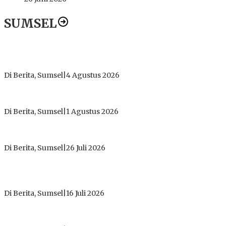
SUMSEL
Dugaan Gratifikasi Alsintan OKI Memanas, Akbar Tegaskan
Tidak Pernah Menerima Uang
Di Berita, Sumsel
|
4 Agustus 2026
Tokoh Masyarakat Desak Penghentian Operasional Galian
Tanpa Izin di Sekitar Jembatan Sei Siarak, Desa Tanah Abang
Di Berita, Sumsel
|
1 Agustus 2026
ICMI ORDA Muara Enim: Perdalam Tasawuf untuk Jaga
Kekhusyukan Shalat dan Keikhlasan Ibadah
Di Berita, Sumsel
|
26 Juli 2026
PT Gorby Putra Utama Hadirkan Harapan Baru Pendidikan di
Muratara, Gubernur Sumsel Resmikan SMA Negeri Ketapat
Bening
Di Berita, Sumsel
|
16 Juli 2026
Polres Muratara Pererat Sinergitas dengan TNI dan
Kejaksaan, Tegaskan Komitmen Jaga Kamtibmas