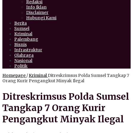
Redaksi
Info Iklan
Disclaimer
Hubungi Kami
Berita
Sumsel
Kriminal
Palembang
Bisnis
Infrastruktur
Olahraga
Nasional
Politik
Homepage
/
Kriminal
Ditreskrimsus Polda Sumsel Tangkap 7
Orang Kurir Pengangkut Minyak Ilegal
Ditreskrimsus Polda Sumsel
Tangkap 7 Orang Kurir
Pengangkut Minyak Ilegal