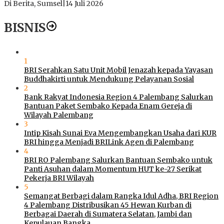
Di Berita, Sumsel
|
14 Juli 2026
BISNIS
1
BRI Serahkan Satu Unit Mobil Jenazah kepada Yayasan
Buddhakirti untuk Mendukung Pelayanan Sosial
2
Bank Rakyat Indonesia Region 4 Palembang Salurkan
Bantuan Paket Sembako Kepada Enam Gereja di
Wilayah Palembang
3
Intip Kisah Sunai Eva Mengembangkan Usaha dari KUR
BRI hingga Menjadi BRILink Agen di Palembang
4
BRI RO Palembang Salurkan Bantuan Sembako untuk
Panti Asuhan dalam Momentum HUT ke-27 Serikat
Pekerja BRI Wilayah
5
Semangat Berbagi dalam Rangka Idul Adha, BRI Region
4 Palembang Distribusikan 45 Hewan Kurban di
Berbagai Daerah di Sumatera Selatan, Jambi dan
Kepulauan Bangka