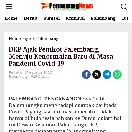
L
e
w
Home
Berita
Sumsel
Kriminal
Palembang
Bisn
a
t
i
k
Homepage
/
Palembang
D
e
K
k
DKP Ajak Pemkot Palembang,
P
o
A
Menuju Kenormalan Baru di Masa
n
j
t
Pandemi Covid-19
a
e
k
n
Redaksi
17 Agustus 2020
P
Palembang
925 Dilihat
e
m
k
o
PALEMBANG
|
PENCANANGNews
.
Co
.
Id
—
t
Dalam rangka menghadapi dampak daripada
P
Covid-19 yang saat ini masih merabah tidak
a
hanya di Indonesia bahkan ke Dunia, dalam hal
l
e
ini Dewan Kesenian Palembang (DKP)
m
mengagas dengan tema “Artnormal yang