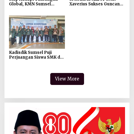
Global, KMN Sumsel
Xaverius Sukses Guncang
Dorong Gus Yusuf Pimpin
Panggung LKS Nasional
Transformasi Digital NU
2026
Kadisdik Sumsel Puji
Perjuangan Siswa SMK di
LKS Nasional 2026: “Bukti
Sumsel Mampu Bersaing”
View More