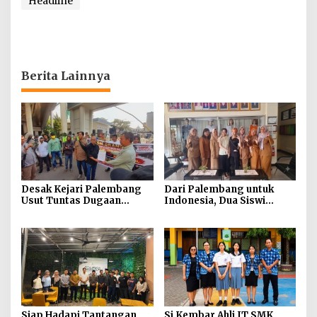
Headline
Berita Lainnya
Desak Kejari Palembang
Dari Palembang untuk
Usut Tuntas Dugaan
Indonesia, Dua Siswi
Penyimpangan Dana
SMKN 6 Rebut Medali LKS
Hibah KONI, Massa LSM
Nasional 2026
GRANSI Gelar Aksi Damai
Siap Hadapi Tantangan
Si Kembar Ahli IT SMK