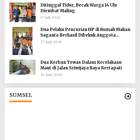
Ditinggal Tidur, Becak Warga 14 Ulu
Diembat Maling
15 Juli 2026
Dua Pelaku Pencurian HP di Rumah Makan
Saganta Berhasil Dibekuk Anggota
Polsekta SU II Palembang !!
27 Juni 2026
Dua Korban Tewas Dalam Kecelakaan
Maut di Jalan Sriwijaya Raya Kertapati
26 Juni 2026
Tokoh Masyarakat Desak Penghentian
ah
Operasional Galian Tanpa Izin di Sekitar
Jembatan Sei Siarak, Desa Tanah Abang
Di Berita, Sumsel
|
1 Agustus 2026
SUMSEL