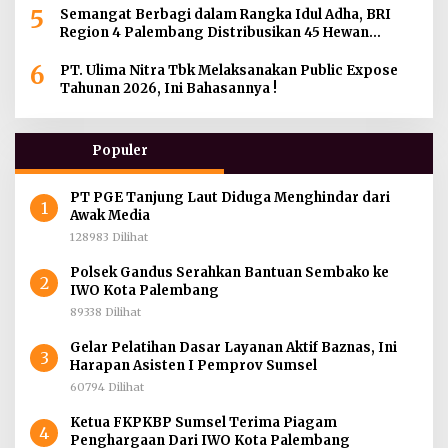
5
Semangat Berbagi dalam Rangka Idul Adha, BRI
Region 4 Palembang Distribusikan 45 Hewan
Kurban di Berbagai Daerah di Sumatera Selatan,
6
Jambi dan Kepulauan Bangka
PT. Ulima Nitra Tbk Melaksanakan Public Expose
Tahunan 2026, Ini Bahasannya !
Populer
PT PGE Tanjung Laut Diduga Menghindar dari
1
Awak Media
128983 Dilihat
Polsek Gandus Serahkan Bantuan Sembako ke
2
IWO Kota Palembang
89338 Dilihat
Gelar Pelatihan Dasar Layanan Aktif Baznas, Ini
3
Harapan Asisten I Pemprov Sumsel
60794 Dilihat
Ketua FKPKBP Sumsel Terima Piagam
4
Penghargaan Dari IWO Kota Palembang