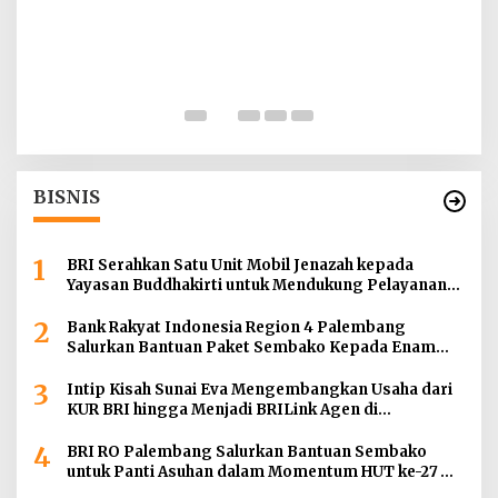
I
T
d
Di
BISNIS
1
BRI Serahkan Satu Unit Mobil Jenazah kepada
Yayasan Buddhakirti untuk Mendukung Pelayanan
Sosial
2
Bank Rakyat Indonesia Region 4 Palembang
Salurkan Bantuan Paket Sembako Kepada Enam
Gereja di Wilayah Palembang
3
Intip Kisah Sunai Eva Mengembangkan Usaha dari
KUR BRI hingga Menjadi BRILink Agen di
Palembang
4
BRI RO Palembang Salurkan Bantuan Sembako
untuk Panti Asuhan dalam Momentum HUT ke-27
Serikat Pekerja BRI Wilayah