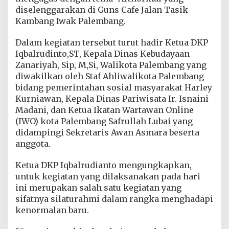
b
diselenggarakan di Guns Cafe Jalan Tasik
a
Kambang Iwak Palembang.
n
g
,
Dalam kegiatan tersebut turut hadir Ketua DKP
M
Iqbalrudinto,ST, Kepala Dinas Kebudayaan
e
Zanariyah, Sip, M,Si, Walikota Palembang yang
n
diwakilkan oleh Staf Ahliwalikota Palembang
u
bidang pemerintahan sosial masyarakat Harley
j
u
Kurniawan, Kepala Dinas Pariwisata Ir. Isnaini
K
Madani, dan Ketua Ikatan Wartawan Online
e
(IWO) kota Palembang Safrullah Lubai yang
n
didampingi Sekretaris Awan Asmara beserta
o
r
anggota.
m
a
Ketua DKP Iqbalrudianto mengungkapkan,
l
untuk kegiatan yang dilaksanakan pada hari
a
ini merupakan salah satu kegiatan yang
n
B
sifatnya silaturahmi dalam rangka menghadapi
a
kenormalan baru.
r
u