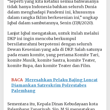
“Seperti yang kita ketahui semua bahwasanya
d
tidak hanya Indonesia bahkan seluruh Dunia
i
M
dalam menghadapi Pandemi ini, khususnya
a
dalam rangka Iklim berkesenian ini,” ungkap
s
Iqbal dalam sambutannya, Senin (17/8/2020).
a
P
Lanjut Iqbal mengatakan, untuk itulah melalui
a
n
DKP ini ingin mencoba berkumpul
d
bersilaturahmi berpotensi dengan seluruh
e
Dewan Kesenian yang ada di DKP. Salah satunya
m
pada enam komite, yang pertama Komite Tari,
i
komite Musik, komite Sastra, komite Teater,
C
o
komite Rupa, dan komite Teater dan Film.
v
i
d
BACA
Meresahkan Pelaku Bajing Loncat
-
Diamankan Satreskrim Polrestabes
1
Palembang
9
Sementara itu, Kepala Dinas Kebudayaan kota
Palembang Zanariyah, Sip, M,Si mengatakan,