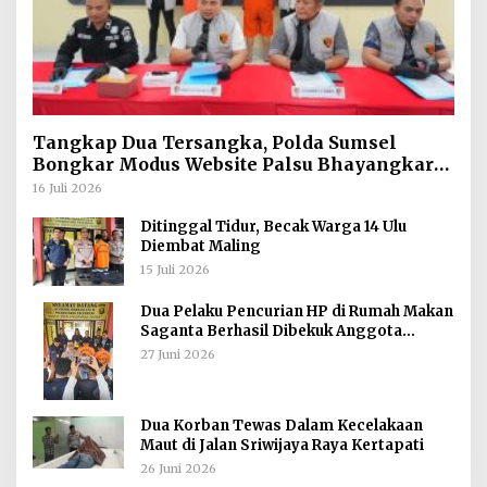
Tangkap Dua Tersangka, Polda Sumsel
Bongkar Modus Website Palsu Bhayangkara
Run
16 Juli 2026
Ditinggal Tidur, Becak Warga 14 Ulu
Diembat Maling
15 Juli 2026
Dua Pelaku Pencurian HP di Rumah Makan
Saganta Berhasil Dibekuk Anggota
Polsekta SU II Palembang !!
27 Juni 2026
Dua Korban Tewas Dalam Kecelakaan
Maut di Jalan Sriwijaya Raya Kertapati
26 Juni 2026