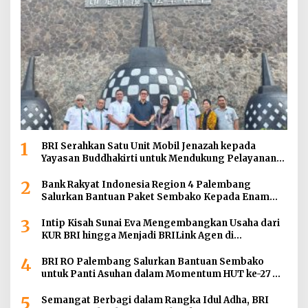
1
BRI Serahkan Satu Unit Mobil Jenazah kepada
Yayasan Buddhakirti untuk Mendukung Pelayanan
Sosial
2
Bank Rakyat Indonesia Region 4 Palembang
Salurkan Bantuan Paket Sembako Kepada Enam
Gereja di Wilayah Palembang
3
Intip Kisah Sunai Eva Mengembangkan Usaha dari
KUR BRI hingga Menjadi BRILink Agen di
Palembang
4
BRI RO Palembang Salurkan Bantuan Sembako
untuk Panti Asuhan dalam Momentum HUT ke-27
Serikat Pekerja BRI Wilayah
5
Semangat Berbagi dalam Rangka Idul Adha, BRI