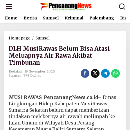
L
e
w
Home
Berita
Sumsel
Kriminal
Palembang
Bisn
a
t
i
k
Homepage
/
Sumsel
D
e
L
k
DLH MusiRawas Belum Bisa Atasi
H
o
M
Meluapnya Air Rawa Akibat
n
u
t
Timbunan
s
e
i
n
Redaksi
19 November 2020
R
Sumsel
798 Dilihat
a
w
a
s
MUSI RAWAS|PencanangNews
.
co
.
id
– Dinas
B
Lingkungan Hidup Kabupaten MusiRawas
e
Sumatra Sekatan belum dapat memberikan
l
tindakan melebernya air rawah melimpah ke
u
m
Jalan Umum di Wilayah Desa Pedang
B
Kecamatan Muara Beliti Sumatra Selatan