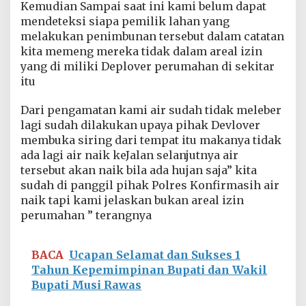
Kemudian Sampai saat ini kami belum dapat
k
i
mendeteksi siapa pemilik lahan yang
b
melakukan penimbunan tersebut dalam catatan
a
kita memeng mereka tidak dalam areal izin
t
yang di miliki Deplover perumahan di sekitar
T
itu
i
m
b
Dari pengamatan kami air sudah tidak meleber
u
lagi sudah dilakukan upaya pihak Devlover
n
membuka siring dari tempat itu makanya tidak
a
ada lagi air naik keJalan selanjutnya air
n
tersebut akan naik bila ada hujan saja” kita
sudah di panggil pihak Polres Konfirmasih air
naik tapi kami jelaskan bukan areal izin
perumahan ” terangnya
BACA
Ucapan Selamat dan Sukses 1
Tahun Kepemimpinan Bupati dan Wakil
Bupati Musi Rawas