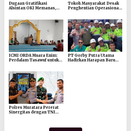
Dugaan Gratifikasi
Tokoh Masyarakat Desak
Alsintan OKI Memanas,
Penghentian Operasional
Akbar Tegaskan Tidak
Galian Tanpa Izin di
Pernah Menerima Uang
Sekitar Jembatan Sei
Siarak, Desa Tanah Abang
ICMI ORDA Muara Enim:
PT Gorby Putra Utama
Perdalam Tasawuf untuk
Hadirkan Harapan Baru
Jaga Kekhusyukan Shalat
Pendidikan di Muratara,
dan Keikhlasan Ibadah
Gubernur Sumsel
Resmikan SMA Negeri
Ketapat Bening
Polres Muratara Pererat
Sinergitas dengan TNI
dan Kejaksaan, Tegaskan
Komitmen Jaga
Kamtibmas