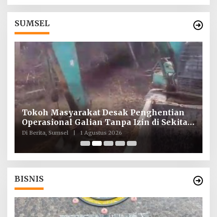
SUMSEL
Tokoh Masyarakat Desak Penghentian
I
ah
Operasional Galian Tanpa Izin di Sekitar
T
Jembatan Sei Siarak, Desa Tanah Abang
d
Di Berita, Sumsel
|
1 Agustus 2026
Di
BISNIS