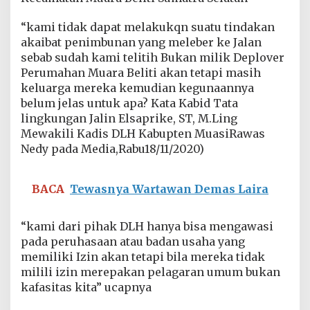
i
s
“kami tidak dapat melakukqn suatu tindakan
a
akaibat penimbunan yang meleber ke Jalan
A
t
sebab sudah kami telitih Bukan milik Deplover
a
Perumahan Muara Beliti akan tetapi masih
s
keluarga mereka kemudian kegunaannya
i
belum jelas untuk apa? Kata Kabid Tata
M
lingkungan Jalin Elsaprike, ST, M.Ling
e
l
Mewakili Kadis DLH Kabupten MuasiRawas
u
Nedy pada Media,Rabu18/11/2020)
a
p
n
BACA
Tewasnya Wartawan Demas Laira
y
a
A
“kami dari pihak DLH hanya bisa mengawasi
i
pada peruhasaan atau badan usaha yang
r
R
memiliki Izin akan tetapi bila mereka tidak
a
milili izin merepakan pelagaran umum bukan
w
kafasitas kita” ucapnya
a
A