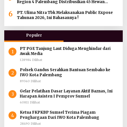
Region 4 Palembang Distribusikan 45 Hewan
Kurban di Berbagai Daerah di Sumatera Selatan,
6
Jambi dan Kepulauan Bangka
PT. Ulima Nitra Tbk Melaksanakan Public Expose
Tahunan 2026, Ini Bahasannya !
Populer
PT PGE Tanjung Laut Diduga Menghindar dari
1
Awak Media
128984 Dilihat
Polsek Gandus Serahkan Bantuan Sembako ke
2
IWO Kota Palembang
89340 Dilihat
Gelar Pelatihan Dasar Layanan Aktif Baznas, Ini
3
Harapan Asisten I Pemprov Sumsel
60811 Dilihat
Ketua FKPKBP Sumsel Terima Piagam
4
Penghargaan Dari IWO Kota Palembang
28490 Dilihat