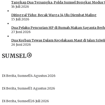
Tangkap Dua Tersangka, Polda Sumsel Bongkar Modus 
16 Juli 2026
Ditinggal Tidur, Becak Warga 14 Ulu Diembat Maling
15 Juli 2026
Dua Pelaku Pencurian HP di Rumah Makan Saganta Berhas
27 Juni 2026
Dua Korban Tewas Dalam Kecelakaan Maut di Jalan Sriwij
26 Juni 2026
SUMSEL
Dugaan Gratifikasi Alsintan OKI Memanas, Akbar Tegaskan T
Di Berita, Sumsel
|
4 Agustus 2026
Tokoh Masyarakat Desak Penghentian Operasional Galian Tanpa
Di Berita, Sumsel
|
1 Agustus 2026
ICMI ORDA Muara Enim: Perdalam Tasawuf untuk Jaga Kekhusy
Di Berita, Sumsel
|
26 Juli 2026