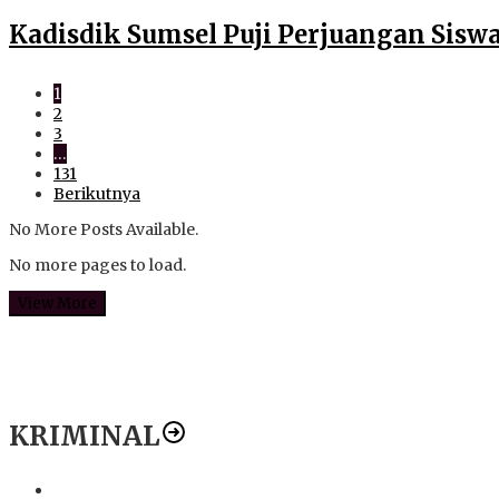
Kadisdik Sumsel Puji Perjuangan Sisw
1
2
3
…
131
Berikutnya
No More Posts Available.
No more pages to load.
View More
KRIMINAL