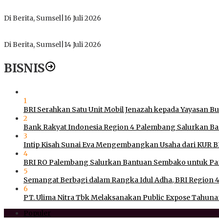
PT Gorby Putra Utama Hadirkan Harapan Baru Pendidikan di 
Di Berita, Sumsel
|
16 Juli 2026
Polres Muratara Pererat Sinergitas dengan TNI dan Kejaksa
Di Berita, Sumsel
|
14 Juli 2026
BISNIS
1
BRI Serahkan Satu Unit Mobil Jenazah kepada Yayasan B
2
Bank Rakyat Indonesia Region 4 Palembang Salurkan B
3
Intip Kisah Sunai Eva Mengembangkan Usaha dari KUR B
4
BRI RO Palembang Salurkan Bantuan Sembako untuk Pan
5
Semangat Berbagi dalam Rangka Idul Adha, BRI Region 4
6
PT. Ulima Nitra Tbk Melaksanakan Public Expose Tahunan
Populer