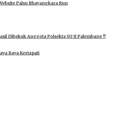
Website Palsu Bhayangkara Run
il Dibekuk Anggota Polsekta SU II Palembang !!
aya Raya Kertapati
idak Pernah Menerima Uang
 Izin di Sekitar Jembatan Sei Siarak, Desa Tanah Abang
ukan Shalat dan Keikhlasan Ibadah