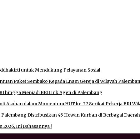
Muratara, Gubernur Sumsel Resmikan SMA Negeri Ketapat Beni
an, Tegaskan Komitmen Jaga Kamtibmas
uddhakirti untuk Mendukung Pelayanan Sosial
antuan Paket Sembako Kepada Enam Gereja di Wilayah Palemba
RI hingga Menjadi BRILink Agen di Palembang
ti Asuhan dalam Momentum HUT ke-27 Serikat Pekerja BRI Wil
 Palembang Distribusikan 45 Hewan Kurban di Berbagai Daerah
 2026, Ini Bahasannya !