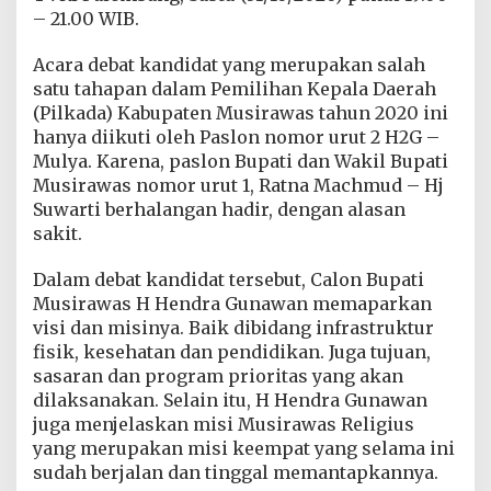
m
– 21.00 WIB.
b
a
Acara debat kandidat yang merupakan salah
n
satu tahapan dalam Pemilihan Kepala Daerah
g
k
(Pilkada) Kabupaten Musirawas tahun 2020 ini
a
hanya diikuti oleh Paslon nomor urut 2 H2G –
n
Mulya. Karena, paslon Bupati dan Wakil Bupati
P
Musirawas nomor urut 1, Ratna Machmud – Hj
r
o
Suwarti berhalangan hadir, dengan alasan
g
sakit.
r
a
Dalam debat kandidat tersebut, Calon Bupati
m
Musirawas H Hendra Gunawan memaparkan
M
u
visi dan misinya. Baik dibidang infrastruktur
s
fisik, kesehatan dan pendidikan. Juga tujuan,
i
sasaran dan program prioritas yang akan
r
dilaksanakan. Selain itu, H Hendra Gunawan
a
juga menjelaskan misi Musirawas Religius
w
a
yang merupakan misi keempat yang selama ini
s
sudah berjalan dan tinggal memantapkannya.
R