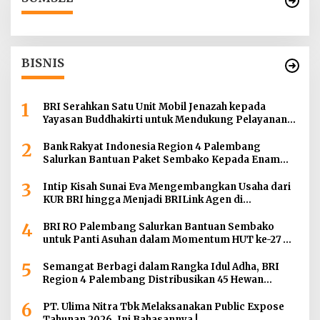
BISNIS
1
BRI Serahkan Satu Unit Mobil Jenazah kepada
Yayasan Buddhakirti untuk Mendukung Pelayanan
Sosial
2
Bank Rakyat Indonesia Region 4 Palembang
Salurkan Bantuan Paket Sembako Kepada Enam
Gereja di Wilayah Palembang
3
Intip Kisah Sunai Eva Mengembangkan Usaha dari
KUR BRI hingga Menjadi BRILink Agen di
Palembang
4
BRI RO Palembang Salurkan Bantuan Sembako
untuk Panti Asuhan dalam Momentum HUT ke-27
Serikat Pekerja BRI Wilayah
5
Semangat Berbagi dalam Rangka Idul Adha, BRI
Region 4 Palembang Distribusikan 45 Hewan
Kurban di Berbagai Daerah di Sumatera Selatan,
6
Jambi dan Kepulauan Bangka
PT. Ulima Nitra Tbk Melaksanakan Public Expose
Tahunan 2026, Ini Bahasannya !