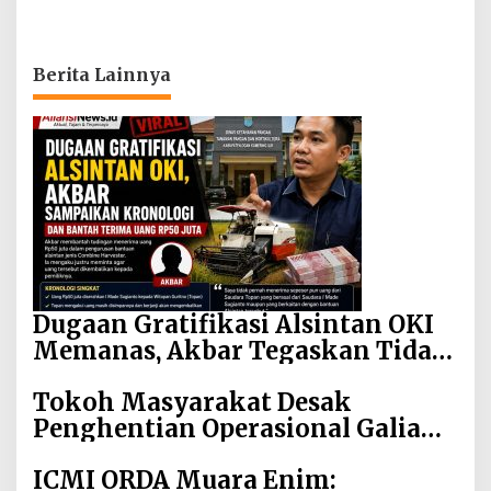
Berita Lainnya
Dugaan Gratifikasi Alsintan OKI
Memanas, Akbar Tegaskan Tidak
Pernah Menerima Uang
Tokoh Masyarakat Desak
Penghentian Operasional Galian
Tanpa Izin di Sekitar Jembatan
ICMI ORDA Muara Enim:
Sei Siarak, Desa Tanah Abang