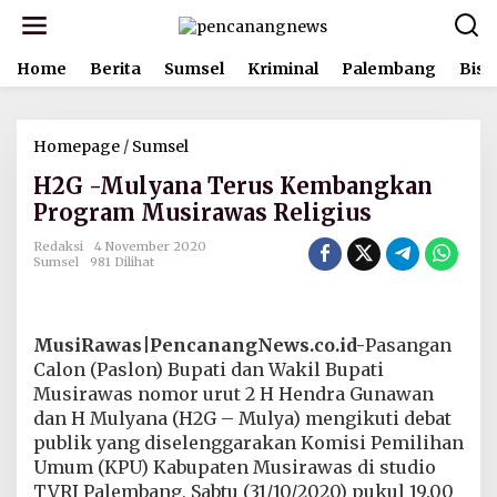
L
e
w
Home
Berita
Sumsel
Kriminal
Palembang
Bisn
a
t
i
k
Homepage
/
Sumsel
H
e
2
k
H2G -Mulyana Terus Kembangkan
G
o
-
Program Musirawas Religius
n
M
t
u
Redaksi
4 November 2020
e
Sumsel
981 Dilihat
l
n
y
a
n
MusiRawas|PencanangNews.co.id-
Pasangan
a
T
Calon (Paslon) Bupati dan Wakil Bupati
e
Musirawas nomor urut 2 H Hendra Gunawan
r
dan H Mulyana (H2G – Mulya) mengikuti debat
u
publik yang diselenggarakan Komisi Pemilihan
s
Umum (KPU) Kabupaten Musirawas di studio
K
e
TVRI Palembang, Sabtu (31/10/2020) pukul 19.00