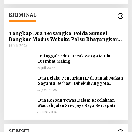
KRIMINAL
Tangkap Dua Tersangka, Polda Sumsel
Bongkar Modus Website Palsu Bhayangkara
Run
16 Juli 2026
Ditinggal Tidur, Becak Warga 14 Ulu
Diembat Maling
15 Juli 2026
Dua Pelaku Pencurian HP di Rumah Makan
Saganta Berhasil Dibekuk Anggota
Polsekta SU II Palembang !!
27 Juni 2026
Dua Korban Tewas Dalam Kecelakaan
Maut di Jalan Sriwijaya Raya Kertapati
26 Juni 2026
SUMSEL