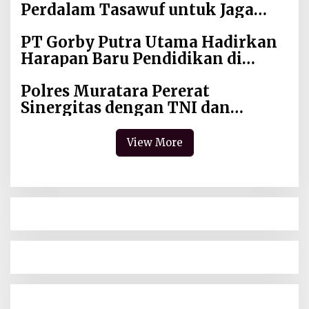
Perdalam Tasawuf untuk Jaga
Kekhusyukan Shalat dan
PT Gorby Putra Utama Hadirkan
Keikhlasan Ibadah
Harapan Baru Pendidikan di
Muratara, Gubernur Sumsel
Polres Muratara Pererat
Resmikan SMA Negeri Ketapat
Sinergitas dengan TNI dan
Bening
Kejaksaan, Tegaskan Komitmen
Jaga Kamtibmas
View More