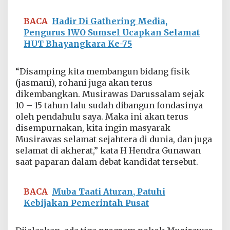
e
l
BACA
Hadir Di Gathering Media,
i
Pengurus IWO Sumsel Ucapkan Selamat
g
i
HUT Bhayangkara Ke-75
u
s
“Disamping kita membangun bidang fisik
(jasmani), rohani juga akan terus
dikembangkan. Musirawas Darussalam sejak
10 – 15 tahun lalu sudah dibangun fondasinya
oleh pendahulu saya. Maka ini akan terus
disempurnakan, kita ingin masyarak
Musirawas selamat sejahtera di dunia, dan juga
selamat di akherat,” kata H Hendra Gunawan
saat paparan dalam debat kandidat tersebut.
BACA
Muba Taati Aturan, Patuhi
Kebijakan Pemerintah Pusat