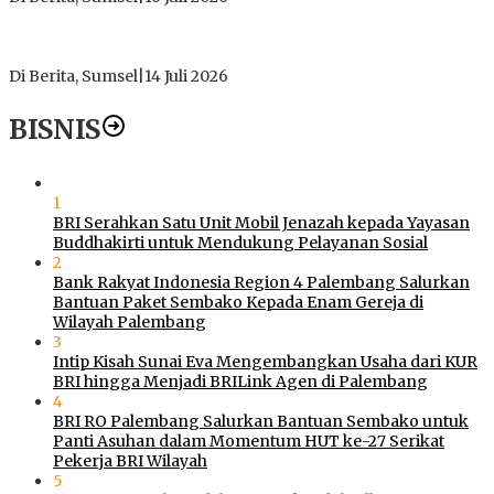
Polres Muratara Pererat Sinergitas dengan TNI dan
Kejaksaan, Tegaskan Komitmen Jaga Kamtibmas
Di Berita, Sumsel
|
14 Juli 2026
BISNIS
1
BRI Serahkan Satu Unit Mobil Jenazah kepada Yayasan
Buddhakirti untuk Mendukung Pelayanan Sosial
2
Bank Rakyat Indonesia Region 4 Palembang Salurkan
Bantuan Paket Sembako Kepada Enam Gereja di
Wilayah Palembang
3
Intip Kisah Sunai Eva Mengembangkan Usaha dari KUR
BRI hingga Menjadi BRILink Agen di Palembang
4
BRI RO Palembang Salurkan Bantuan Sembako untuk
Panti Asuhan dalam Momentum HUT ke-27 Serikat
Pekerja BRI Wilayah
5