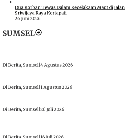
Dua Korban Tewas Dalam Kecelakaan Maut di Jalan
Sriwijaya Raya Kertapati
26 Juni 2026
SUMSEL
Dugaan Gratifikasi Alsintan OKI Memanas, Akbar Tegaskan
Tidak Pernah Menerima Uang
Di Berita, Sumsel
|
4 Agustus 2026
Tokoh Masyarakat Desak Penghentian Operasional Galian
Tanpa Izin di Sekitar Jembatan Sei Siarak, Desa Tanah Abang
Di Berita, Sumsel
|
1 Agustus 2026
ICMI ORDA Muara Enim: Perdalam Tasawuf untuk Jaga
Kekhusyukan Shalat dan Keikhlasan Ibadah
Di Berita, Sumsel
|
26 Juli 2026
PT Gorby Putra Utama Hadirkan Harapan Baru Pendidikan di
Muratara, Gubernur Sumsel Resmikan SMA Negeri Ketapat
Bening
Di Berita, Sumsel
|
16 Juli 2026