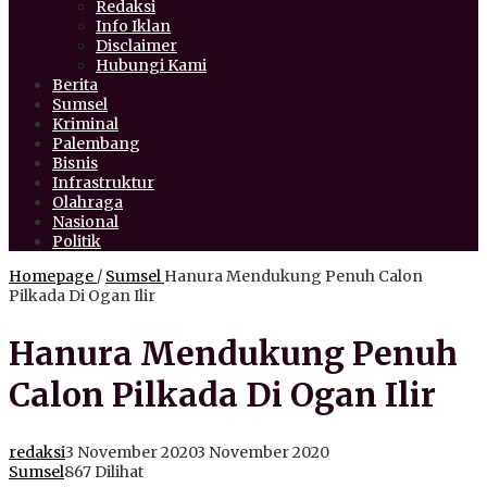
Redaksi
Info Iklan
Disclaimer
Hubungi Kami
Berita
Sumsel
Kriminal
Palembang
Bisnis
Infrastruktur
Olahraga
Nasional
Politik
Homepage
/
Sumsel
Hanura Mendukung Penuh Calon
Pilkada Di Ogan Ilir
Hanura Mendukung Penuh
Calon Pilkada Di Ogan Ilir
redaksi
3 November 2020
3 November 2020
Sumsel
867 Dilihat