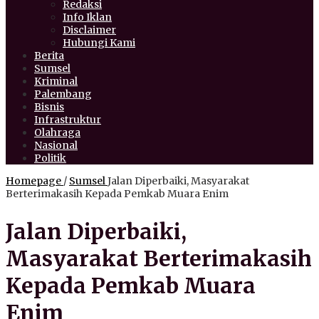
Redaksi
Info Iklan
Disclaimer
Hubungi Kami
Berita
Sumsel
Kriminal
Palembang
Bisnis
Infrastruktur
Olahraga
Nasional
Politik
Homepage
/
Sumsel
Jalan Diperbaiki, Masyarakat
Berterimakasih Kepada Pemkab Muara Enim
Jalan Diperbaiki,
Masyarakat Berterimakasih
Kepada Pemkab Muara
Enim