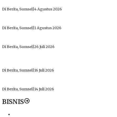
Tidak Pernah Menerima Uang
Di Berita, Sumsel
|
4 Agustus 2026
Tokoh Masyarakat Desak Penghentian Operasional Galian
Tanpa Izin di Sekitar Jembatan Sei Siarak, Desa Tanah Abang
Di Berita, Sumsel
|
1 Agustus 2026
ICMI ORDA Muara Enim: Perdalam Tasawuf untuk Jaga
Kekhusyukan Shalat dan Keikhlasan Ibadah
Di Berita, Sumsel
|
26 Juli 2026
PT Gorby Putra Utama Hadirkan Harapan Baru Pendidikan di
Muratara, Gubernur Sumsel Resmikan SMA Negeri Ketapat
Bening
Di Berita, Sumsel
|
16 Juli 2026
Polres Muratara Pererat Sinergitas dengan TNI dan
Kejaksaan, Tegaskan Komitmen Jaga Kamtibmas
Di Berita, Sumsel
|
14 Juli 2026
BISNIS