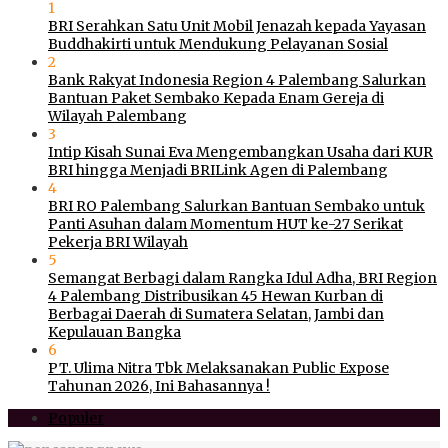
1
BRI Serahkan Satu Unit Mobil Jenazah kepada Yayasan
Buddhakirti untuk Mendukung Pelayanan Sosial
2
Bank Rakyat Indonesia Region 4 Palembang Salurkan
Bantuan Paket Sembako Kepada Enam Gereja di
Wilayah Palembang
3
Intip Kisah Sunai Eva Mengembangkan Usaha dari KUR
BRI hingga Menjadi BRILink Agen di Palembang
4
BRI RO Palembang Salurkan Bantuan Sembako untuk
Panti Asuhan dalam Momentum HUT ke-27 Serikat
Pekerja BRI Wilayah
5
Semangat Berbagi dalam Rangka Idul Adha, BRI Region
4 Palembang Distribusikan 45 Hewan Kurban di
Berbagai Daerah di Sumatera Selatan, Jambi dan
Kepulauan Bangka
6
PT. Ulima Nitra Tbk Melaksanakan Public Expose
Tahunan 2026, Ini Bahasannya !
Populer