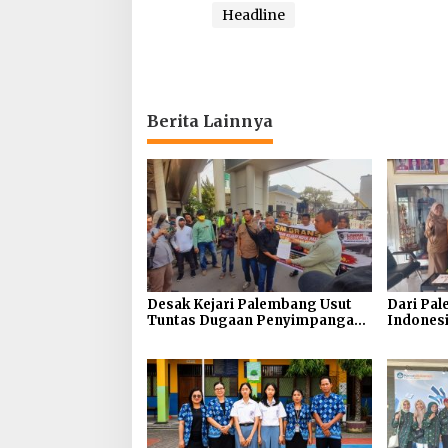
Headline
Berita Lainnya
Desak Kejari Palembang Usut
Dari Pa
Tuntas Dugaan Penyimpangan
Indonesi
Dana Hibah KONI, Massa LSM
Rebut Me
GRANSI Gelar Aksi Damai