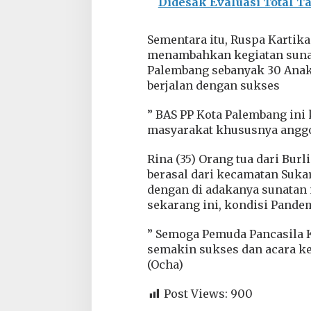
Didesak Evaluasi Total T
l
G
r
Sementara itu, Ruspa Kartik
a
menambahkan kegiatan sunat
t
Palembang sebanyak 30 Anak
i
berjalan dengan sukses
s
” BAS PP Kota Palembang ini
masyarakat khususnya anggot
Rina (35) Orang tua dari Burl
berasal dari kecamatan Suk
dengan di adakanya sunatan m
sekarang ini, kondisi Pandem
” Semoga Pemuda Pancasila 
semakin sukses dan acara kegi
(Ocha)
Post Views:
900