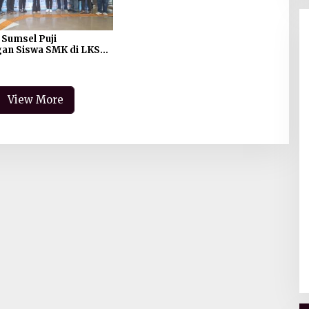
 Sumsel Puji
an Siswa SMK di LKS
 2026: “Bukti Sumsel
ersaing”
View More