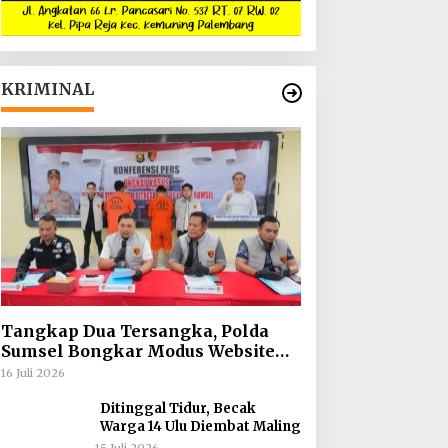
KRIMINAL
Tangkap Dua Tersangka, Polda
Sumsel Bongkar Modus Website
Palsu Bhayangkara Run
16 Juli 2026
Ditinggal Tidur, Becak
Warga 14 Ulu Diembat Maling
15 Juli 2026