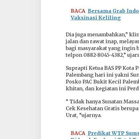
l
e
BACA
Bersama Grab Indo
m
Vaksinasi Keliling
b
a
n
Dia juga menambahkan,” klin
g
jalan dan rawat inap, melaya
,
bagi masyarakat yang ingin 
G
telpon 0882-8045-4382,” ujar
e
l
a
Suprapti Ketua BAS PP Kota 
r
Palembang hari ini yakni Sun
S
Posko PAC Bukit Kecil Palem
u
khitan, dan kegiatan ini Per
n
a
t
” Tidak hanya Sunatan Massa
a
Cek Kesehatan Gratis berupa
n
Urat, “ujarnya.
M
a
s
BACA
Predikat WTP Sums
s
a