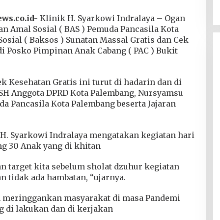
s.co.id-
Klinik H. Syarkowi Indralaya – Ogan
an Amal Sosial ( BAS ) Pemuda Pancasila Kota
osial ( Baksos ) Sunatan Massal Gratis dan Cek
di Posko Pimpinan Anak Cabang ( PAC ) Bukit
k Kesehatan Gratis ini turut di hadarin dan di
, SH Anggota DPRD Kota Palembang, Nursyamsu
a Pancasila Kota Palembang beserta Jajaran
ik H. Syarkowi Indralaya mengatakan kegiatan hari
ng 30 Anak yang di khitan
n target kita sebelum sholat dzuhur kegiatan
an tidak ada hambatan, “ujarnya.
sa meringgankan masyarakat di masa Pandemi
ng di lakukan dan di kerjakan