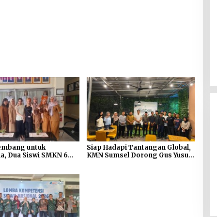
lembang untuk
Siap Hadapi Tantangan Global,
a, Dua Siswi SMKN 6
KMN Sumsel Dorong Gus Yusuf
dali LKS Nasional 2026
Pimpin Transformasi Digital
Dugaan Gratifikasi Alsintan
NU
OKI Memanas, Akbar
Tegaskan Tidak Pernah
Di Berita, Sumsel
|
4 Agustus 2026
Menerima Uang