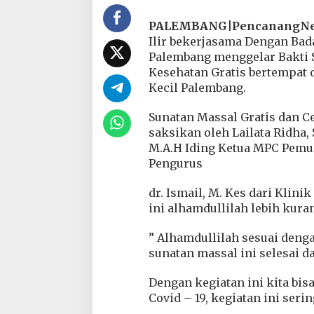
w
i
PALEMBANG|PencanangNew
I
Ilir bekerjasama Dengan Bad
n
Palembang menggelar Bakti S
d
Kesehatan Gratis bertempat 
r
a
Kecil Palembang.
l
a
Sunatan Massal Gratis dan Ce
y
saksikan oleh Lailata Ridha
a
M.A.H Iding Ketua MPC Pemud
d
a
Pengurus
n
B
dr. Ismail, M. Kes dari Klin
A
ini alhamdullilah lebih kura
S
P
P
” Alhamdullilah sesuai denga
K
sunatan massal ini selesai d
o
t
Dengan kegiatan ini kita bi
a
Covid – 19, kegiatan ini seri
P
a