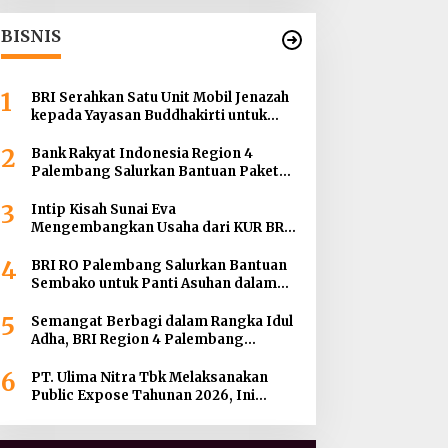
BISNIS
1
BRI Serahkan Satu Unit Mobil Jenazah
kepada Yayasan Buddhakirti untuk
Mendukung Pelayanan Sosial
2
Bank Rakyat Indonesia Region 4
Palembang Salurkan Bantuan Paket
Sembako Kepada Enam Gereja di
3
Wilayah Palembang
Intip Kisah Sunai Eva
Mengembangkan Usaha dari KUR BRI
hingga Menjadi BRILink Agen di
4
Palembang
BRI RO Palembang Salurkan Bantuan
Sembako untuk Panti Asuhan dalam
Momentum HUT ke-27 Serikat Pekerja
5
BRI Wilayah
Semangat Berbagi dalam Rangka Idul
Adha, BRI Region 4 Palembang
Distribusikan 45 Hewan Kurban di
6
Berbagai Daerah di Sumatera Selatan,
PT. Ulima Nitra Tbk Melaksanakan
Jambi dan Kepulauan Bangka
Public Expose Tahunan 2026, Ini
Bahasannya !