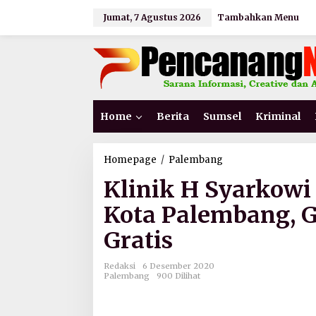
L
Jumat, 7 Agustus 2026
Tambahkan Menu
e
w
a
t
i
k
e
k
Home
Berita
Sumsel
Kriminal
o
n
t
e
Homepage
/
Palembang
K
n
l
Klinik H Syarkowi
i
n
Kota Palembang, G
i
k
Gratis
H
S
y
Redaksi
6 Desember 2020
a
Palembang
900 Dilihat
r
k
o