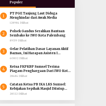
Populer
PT PGE Tanjung Laut Diduga
1
Menghindar dari Awak Media
128984 Dilihat
Polsek Gandus Serahkan Bantuan
2
Sembako ke IWO Kota Palembang
89339 Dilihat
Gelar Pelatihan Dasar Layanan Aktif
3
Baznas, Ini Harapan Asisten I
Pemprov Sumsel
60802 Dilihat
Ketua FKPKBP Sumsel Terima
4
Piagam Penghargaan Dari IWO Kota
Palembang
28484 Dilihat
Catatan Ketua PB IKA LKS Sumsel:
5
Kebijakan Sepihak Masjid Ditutup
Mall Dibuka, Menghidupkan Dunia
28322 Dilihat
Mematikan Iman