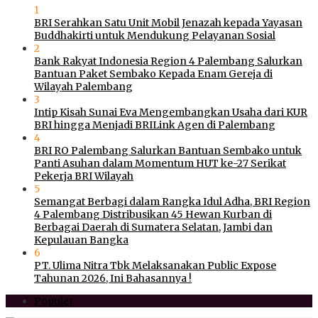
1
BRI Serahkan Satu Unit Mobil Jenazah kepada Yayasan
Buddhakirti untuk Mendukung Pelayanan Sosial
2
Bank Rakyat Indonesia Region 4 Palembang Salurkan
Bantuan Paket Sembako Kepada Enam Gereja di
Wilayah Palembang
3
Intip Kisah Sunai Eva Mengembangkan Usaha dari KUR
BRI hingga Menjadi BRILink Agen di Palembang
4
BRI RO Palembang Salurkan Bantuan Sembako untuk
Panti Asuhan dalam Momentum HUT ke-27 Serikat
Pekerja BRI Wilayah
5
Semangat Berbagi dalam Rangka Idul Adha, BRI Region
4 Palembang Distribusikan 45 Hewan Kurban di
Berbagai Daerah di Sumatera Selatan, Jambi dan
Kepulauan Bangka
6
PT. Ulima Nitra Tbk Melaksanakan Public Expose
Tahunan 2026, Ini Bahasannya !
Populer