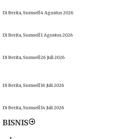
Dugaan Gratifikasi Alsintan OKI Memanas, Akbar Tegaskan
Tidak Pernah Menerima Uang
Di Berita, Sumsel
|
4 Agustus 2026
Tokoh Masyarakat Desak Penghentian Operasional Galian
Tanpa Izin di Sekitar Jembatan Sei Siarak, Desa Tanah Abang
Di Berita, Sumsel
|
1 Agustus 2026
ICMI ORDA Muara Enim: Perdalam Tasawuf untuk Jaga
Kekhusyukan Shalat dan Keikhlasan Ibadah
Di Berita, Sumsel
|
26 Juli 2026
PT Gorby Putra Utama Hadirkan Harapan Baru Pendidikan di
Muratara, Gubernur Sumsel Resmikan SMA Negeri Ketapat
Bening
Di Berita, Sumsel
|
16 Juli 2026
Polres Muratara Pererat Sinergitas dengan TNI dan
Kejaksaan, Tegaskan Komitmen Jaga Kamtibmas
Di Berita, Sumsel
|
14 Juli 2026
BISNIS