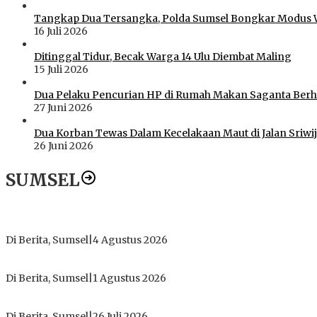
Tangkap Dua Tersangka, Polda Sumsel Bongkar Modus 
16 Juli 2026
Ditinggal Tidur, Becak Warga 14 Ulu Diembat Maling
15 Juli 2026
Dua Pelaku Pencurian HP di Rumah Makan Saganta Berhas
27 Juni 2026
Dua Korban Tewas Dalam Kecelakaan Maut di Jalan Sriwij
26 Juni 2026
SUMSEL
Dugaan Gratifikasi Alsintan OKI Memanas, Akbar Tegaskan T
Di Berita, Sumsel
|
4 Agustus 2026
Tokoh Masyarakat Desak Penghentian Operasional Galian Tanpa
Di Berita, Sumsel
|
1 Agustus 2026
ICMI ORDA Muara Enim: Perdalam Tasawuf untuk Jaga Kekhusy
Di Berita, Sumsel
|
26 Juli 2026