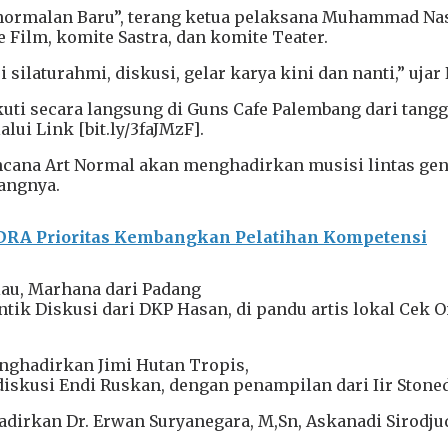
rmalan Baru”, terang ketua pelaksana Muhammad Nasi
 Film, komite Sastra, dan komite Teater.
laturahmi, diskusi, gelar karya kini dan nanti,” ujar 
iikuti secara langsung di Guns Cafe Palembang dari tan
lui Link [bit.ly/3faJMzF].
ncana Art Normal akan menghadirkan musisi lintas gen
angnya.
 DRA Prioritas Kembangkan Pelatihan Kompetensi
iau, Marhana dari Padang
ik Diskusi dari DKP Hasan, di pandu artis lokal Cek O
nghadirkan Jimi Hutan Tropis,
diskusi Endi Ruskan, dengan penampilan dari Iir Stoned
hadirkan Dr. Erwan Suryanegara, M,Sn, Askanadi Sirodj