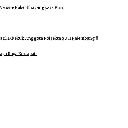
Website Palsu Bhayangkara Run
il Dibekuk Anggota Polsekta SU II Palembang !!
aya Raya Kertapati
idak Pernah Menerima Uang
 Izin di Sekitar Jembatan Sei Siarak, Desa Tanah Abang
ukan Shalat dan Keikhlasan Ibadah