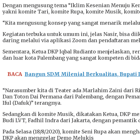
Dengan mengusung tema “Iklim Kesenian Menuju Keno
yakni komite Tari, komite Rupa, komite Musik, komite
“Kita mengusung konsep yang sangat menarik melalui si
Kegiatan terbuka untuk umum ini, jelas Nasir, bisa d
daring melalui via aplikasi Zoom dan pendaftaran mela
Sementara, Ketua DKP Iqbal Rudianto menjelaskan, re
dan luar kota Palembang yang sangat kompeten di bid
BACA
Bangun SDM Milenial Berkualitas, Bupati
“Narasumber kita di Teater ada Marlahim Zaini dari R
Dan Toton Dai Permana dari Palembang, dengan Pemant
Iful (Dafuk)” terangnya.
Sedangkan di komite Musik, dikatakan Ketua, DKP me
Budi LVT, Fadhil Indra dari Jakarta, dengan pemantik 
Pada Selasa (18/8/2020), komite Seni Rupa akan meng
DKP akan menggelar Demo Melukis