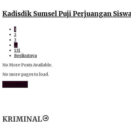
Kadisdik Sumsel Puji Perjuangan Sisw
1
2
3
…
131
Berikutnya
No More Posts Available.
No more pages to load.
View More
KRIMINAL