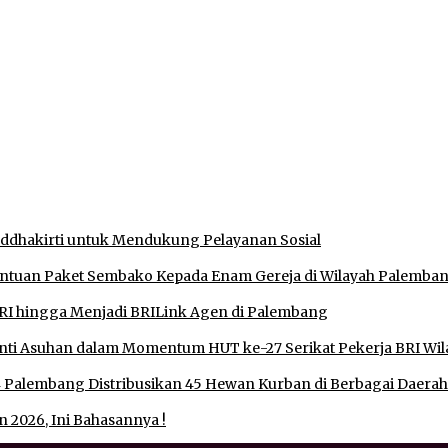
Muratara, Gubernur Sumsel Resmikan SMA Negeri Ketapat Beni
an, Tegaskan Komitmen Jaga Kamtibmas
uddhakirti untuk Mendukung Pelayanan Sosial
antuan Paket Sembako Kepada Enam Gereja di Wilayah Palemba
RI hingga Menjadi BRILink Agen di Palembang
ti Asuhan dalam Momentum HUT ke-27 Serikat Pekerja BRI Wil
 Palembang Distribusikan 45 Hewan Kurban di Berbagai Daerah
 2026, Ini Bahasannya !