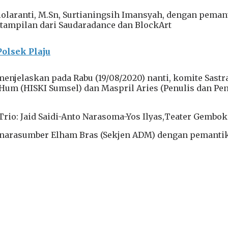
olaranti, M.Sn, Surtianingsih Imansyah, dengan peman
 tampilan dari Saudaradance dan BlockArt
olsek Plaju
u menjelaskan pada Rabu (19/08/2020) nanti, komite Sas
 M.Hum (HISKI Sumsel) dan Maspril Aries (Penulis dan
io: Jaid Saidi-Anto Narasoma-Yos Ilyas,Teater Gembok (M
narasumber Elham Bras (Sekjen ADM) dengan pemantik 