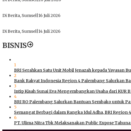
PT Gorby Putra Utama Hadirkan Harapan Baru Pendidikan di 
Di Berita, Sumsel
|
16 Juli 2026
Polres Muratara Pererat Sinergitas dengan TNI dan Kejaksa
Di Berita, Sumsel
|
14 Juli 2026
BISNIS
1
BRI Serahkan Satu Unit Mobil Jenazah kepada Yayasan B
2
Bank Rakyat Indonesia Region 4 Palembang Salurkan B
3
Intip Kisah Sunai Eva Mengembangkan Usaha dari KUR B
4
BRI RO Palembang Salurkan Bantuan Sembako untuk Pan
5
Semangat Berbagi dalam Rangka Idul Adha, BRI Region 4
6
PT. Ulima Nitra Tbk Melaksanakan Public Expose Tahunan