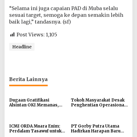
“Selama ini juga capaian PAD di Muba selalu
sesuai target, semoga ke depan semakin lebih
baik lagi,” tandasnya. (sf)
Post Views:
1,105
Headline
Berita Lainnya
Dugaan Gratifikasi
Tokoh Masyarakat Desak
Alsintan OKI Memanas,
Penghentian Operasional
Akbar Tegaskan Tidak
Galian Tanpa Izin di
Pernah Menerima Uang
Sekitar Jembatan Sei
Siarak, Desa Tanah Abang
ICMI ORDA Muara Enim:
PT Gorby Putra Utama
Perdalam Tasawuf untuk
Hadirkan Harapan Baru
Jaga Kekhusyukan Shalat
Pendidikan di Muratara,