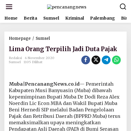
L
e
w
Home
Berita
Sumsel
Kriminal
Palembang
Bisn
a
t
i
k
Homepage
/
Sumsel
L
e
i
k
Lima Orang Terpilih Jadi Duta Pajak
m
o
a
n
Redaksi
6 November 2020
O
t
Sumsel
1105 Dilihat
r
e
a
n
n
g
Muba|PencanangNews.co
.
id
— Pemerintah
T
Kabupaten Musi Banyuasin (Muba) dibawah
e
kepemimpinan Bupati Muba Dr Dodi Reza Alex
r
p
Noerdin Lic Econ MBA dan Wakil Bupati Muba
i
Beni Hernedi SIP melalui Badan Pengelolaan
l
Pajak dan Retribusi Daerah (BPPRD Muba) terus
i
memaksimalkan upaya meningkatkan
h
J
Pendapatan Asli Daerah (PAD) di Bumi Serasan