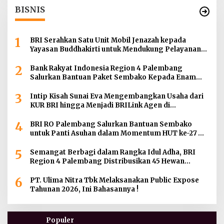
BISNIS
1
BRI Serahkan Satu Unit Mobil Jenazah kepada
Yayasan Buddhakirti untuk Mendukung Pelayanan
Sosial
2
Bank Rakyat Indonesia Region 4 Palembang
Salurkan Bantuan Paket Sembako Kepada Enam
Gereja di Wilayah Palembang
3
Intip Kisah Sunai Eva Mengembangkan Usaha dari
KUR BRI hingga Menjadi BRILink Agen di
Palembang
4
BRI RO Palembang Salurkan Bantuan Sembako
untuk Panti Asuhan dalam Momentum HUT ke-27
Serikat Pekerja BRI Wilayah
5
Semangat Berbagi dalam Rangka Idul Adha, BRI
Region 4 Palembang Distribusikan 45 Hewan
Kurban di Berbagai Daerah di Sumatera Selatan,
6
Jambi dan Kepulauan Bangka
PT. Ulima Nitra Tbk Melaksanakan Public Expose
Tahunan 2026, Ini Bahasannya !
Populer