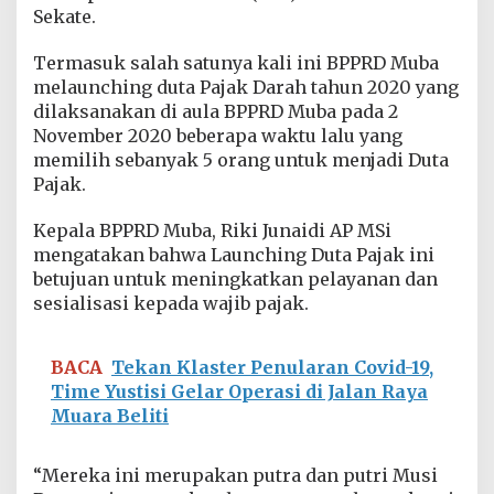
a
Sekate.
d
i
Termasuk salah satunya kali ini BPPRD Muba
D
melaunching duta Pajak Darah tahun 2020 yang
u
t
dilaksanakan di aula BPPRD Muba pada 2
a
November 2020 beberapa waktu lalu yang
P
memilih sebanyak 5 orang untuk menjadi Duta
a
Pajak.
j
a
k
Kepala BPPRD Muba, Riki Junaidi AP MSi
mengatakan bahwa Launching Duta Pajak ini
betujuan untuk meningkatkan pelayanan dan
sesialisasi kepada wajib pajak.
BACA
Tekan Klaster Penularan Covid-19,
Time Yustisi Gelar Operasi di Jalan Raya
Muara Beliti
“Mereka ini merupakan putra dan putri Musi