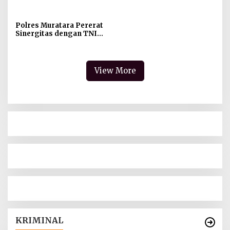
dan Keikhlasan Ibadah
Gubernur Sumsel
Resmikan SMA Negeri
Ketapat Bening
Polres Muratara Pererat
Sinergitas dengan TNI
dan Kejaksaan, Tegaskan
Komitmen Jaga
Kamtibmas
View More
KRIMINAL