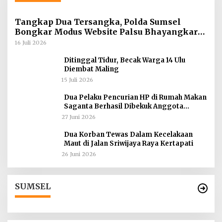
Tangkap Dua Tersangka, Polda Sumsel
Bongkar Modus Website Palsu Bhayangkara
Run
16 Juli 2026
Ditinggal Tidur, Becak Warga 14 Ulu
Diembat Maling
15 Juli 2026
Dua Pelaku Pencurian HP di Rumah Makan
Saganta Berhasil Dibekuk Anggota
Polsekta SU II Palembang !!
27 Juni 2026
Dua Korban Tewas Dalam Kecelakaan
Maut di Jalan Sriwijaya Raya Kertapati
26 Juni 2026
SUMSEL