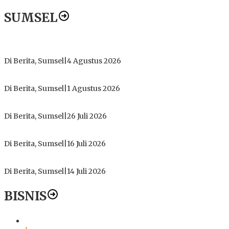
SUMSEL
Dugaan Gratifikasi Alsintan OKI Memanas, Akbar Tegaskan T
Di Berita, Sumsel
|
4 Agustus 2026
Tokoh Masyarakat Desak Penghentian Operasional Galian Tanpa
Di Berita, Sumsel
|
1 Agustus 2026
ICMI ORDA Muara Enim: Perdalam Tasawuf untuk Jaga Kekhusy
Di Berita, Sumsel
|
26 Juli 2026
PT Gorby Putra Utama Hadirkan Harapan Baru Pendidikan di 
Di Berita, Sumsel
|
16 Juli 2026
Polres Muratara Pererat Sinergitas dengan TNI dan Kejaksa
Di Berita, Sumsel
|
14 Juli 2026
BISNIS