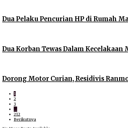
Dua Pelaku Pencurian HP di Rumah Mak
Dua Korban Tewas Dalam Kecelakaan Ma
Dorong Motor Curian, Residivis Ranmo
1
2
3
…
212
Berikutnya