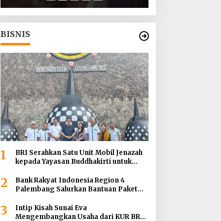
Tanah Abang
BISNIS
1
BRI Serahkan Satu Unit Mobil Jenazah
kepada Yayasan Buddhakirti untuk
Mendukung Pelayanan Sosial
2
Bank Rakyat Indonesia Region 4
Palembang Salurkan Bantuan Paket
Sembako Kepada Enam Gereja di
3
Wilayah Palembang
Intip Kisah Sunai Eva
Mengembangkan Usaha dari KUR BRI