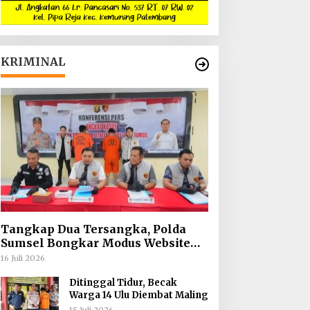
KRIMINAL
Tangkap Dua Tersangka, Polda
Sumsel Bongkar Modus Website
Palsu Bhayangkara Run
16 Juli 2026
Ditinggal Tidur, Becak
Warga 14 Ulu Diembat Maling
15 Juli 2026