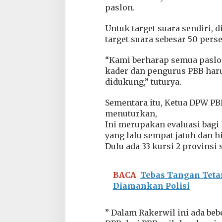
paslon.
i
l
k
Untuk target suara sendiri, 
a
target suara sebesar 50 pers
d
a
“Kami berharap semua paslo
2
0
kader dan pengurus PBB har
2
didukung,” tuturya.
0
Sementara itu, Ketua DPW P
menuturkan,
Ini merupakan evaluasi bagi
yang lalu sempat jatuh dan h
Dulu ada 33 kursi 2 provinsi 
BACA
Tebas Tangan Teta
Diamankan Polisi
” Dalam Rakerwil ini ada beb