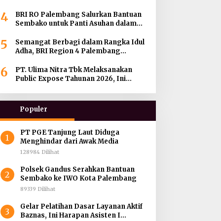
hingga Menjadi BRILink Agen di
4
Palembang
BRI RO Palembang Salurkan Bantuan
Sembako untuk Panti Asuhan dalam
Momentum HUT ke-27 Serikat Pekerja
5
BRI Wilayah
Semangat Berbagi dalam Rangka Idul
Adha, BRI Region 4 Palembang
Distribusikan 45 Hewan Kurban di
6
Berbagai Daerah di Sumatera Selatan,
PT. Ulima Nitra Tbk Melaksanakan
Jambi dan Kepulauan Bangka
Public Expose Tahunan 2026, Ini
Bahasannya !
Populer
PT PGE Tanjung Laut Diduga
1
Menghindar dari Awak Media
128984 Dilihat
Polsek Gandus Serahkan Bantuan
2
Sembako ke IWO Kota Palembang
89339 Dilihat
Gelar Pelatihan Dasar Layanan Aktif
3
Baznas, Ini Harapan Asisten I