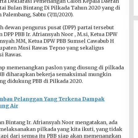
erta Deklarasi Pemenangan Calon Kepala Daerah
tai Bulan Bintang Di Pilkada Tahun 2020 yang di
 Palembang, Sabtu (7/11/2020).
eh dewan pengurus pusat (DPP) partai tersebut
n DPP PBB Ir. Afriansyah Noor , M.si, Ketua DPW
ansyah MM, Ketua DPW PBB Sumsel Cawabub H
upaten Musi Rawas Tepno yang sekaligus
i Rawas.
siap memenangkan paslon yang diusung di pilkada
 PBB diharapkan bekerja semaksimal mungkin
g didukung PBB di Pilkada 2020.
Imbau Pelanggan Yang Terkena Dampak
ng Air
lan Bintang Ir. Afriansyah Noor mengatakan, ada
melaksanakan pilkada yang kita ikuti, yang tidak
tapi dari semua itu PBB siap akan memenangkan