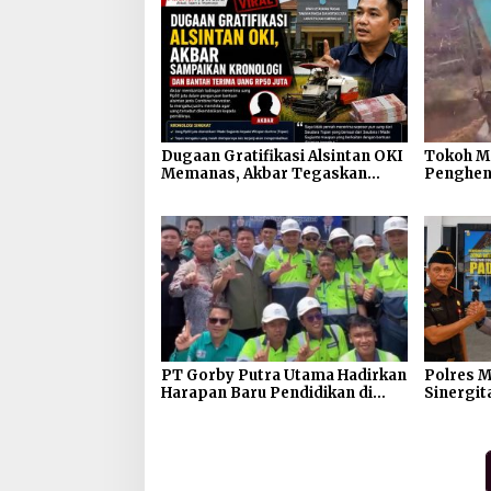
Dugaan Gratifikasi Alsintan OKI
Tokoh M
Memanas, Akbar Tegaskan
Penghen
Tidak Pernah Menerima Uang
Galian Ta
Jembatan
Tanah A
PT Gorby Putra Utama Hadirkan
Polres M
Harapan Baru Pendidikan di
Sinergit
Muratara, Gubernur Sumsel
Kejaksa
Resmikan SMA Negeri Ketapat
Jaga Ka
Bening