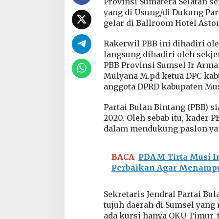
Provinsi Sumatera Selatan s
n
yang di Usung/di Dukung Par
g
gelar di Ballroom Hotel Aston
k
a
n
Rakerwil PBB ini dihadiri ol
P
langsung dihadiri oleh sekje
a
PBB Provinsi Sumsel Ir Arm
s
Mulyana M.pd ketua DPC kab
l
o
anggota DPRD kabupaten Mus
n
Y
Partai Bulan Bintang (PBB) 
a
2020. Oleh sebab itu, kader
n
dalam mendukung paslon yan
g
D
i
u
BACA
PDAM Tirta Musi 
s
Perbaikan Agar Menampu
u
n
g
Sekretaris Jendral Partai Bu
d
tujuh daerah di Sumsel yang 
i
ada kursi hanya OKU Timur. 
P