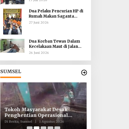
Dua Pelaku Pencurian HP di
Rumah Makan Saganta
Berhasil Dibekuk Anggota
27 Juni 2026
Polsekta SU II Palembang !!
Dua Korban Tewas Dalam
Kecelakaan Maut di Jalan
Sriwijaya Raya Kertapati
26 Juni 2026
SUMSEL
Tokoh Masyarakat Desak
ICMI ORDA Mua
Penghentian Operasional
Perdalam Tasaw
Galian Tanpa Izin di Sekitar
Kekhusyukan S
Di Berita, Sumsel
|
1 Agustus 2026
Di Berita, Sumsel
|
26
Jembatan Sei Siarak, Desa
Keikhlasan Ib