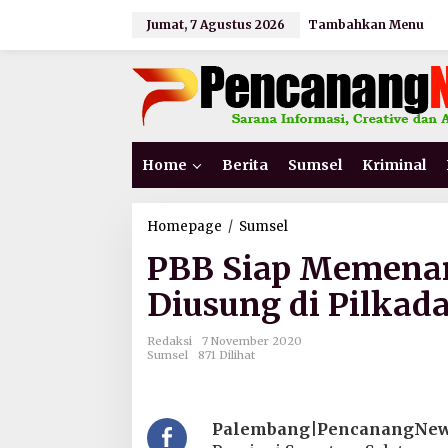
L
Jumat, 7 Agustus 2026
Tambahkan Menu
e
w
a
t
i
k
e
k
Home
Berita
Sumsel
Kriminal
o
n
t
e
Homepage
/
Sumsel
P
n
B
PBB Siap Memena
B
S
Diusung di Pilkad
i
a
p
Redaksi
7 November 2020
M
Sumsel
871 Dilihat
e
m
e
n
Palembang|PencanangNews
a