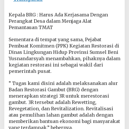
a
n
T
Kepala BRG : Harus Ada Kerjasama Dengan
M
Perangkat Desa dalam Menjaga Alat
A
Pemantauan TMAT
Sementara di tempat yang sama, Pejabat
Pembuat Komitmen (PPK) Kegiatan Restorasi di
Dinas Lingkungan Hidup Provinsi Sumsel Beni
Yusnandarsyah menambahkan, pihaknya dalam
kegiatan restorasi ini sebagai wakil dari
pemerintah pusat.
” Tugas kami disini adalah melaksanakan alur
Badan Restorasi Gambut (BRG) dengan
menerapkan strategi 3R untuk merestorasi
gambut. 3R tersebut adalah Rewetting,
Revegetation, dan Revitalization. Revitalisasi
atau pemulihan lahan gambut adalah dengan
memberikan bantuan ekonomi bagi masyarakat
yang terdampak,” bebernya.