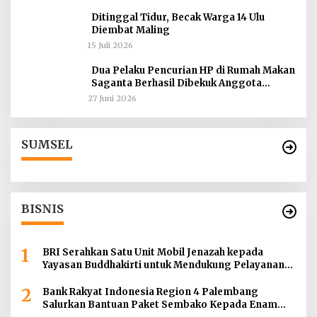
Ditinggal Tidur, Becak Warga 14 Ulu
Diembat Maling
15 Juli 2026
Dua Pelaku Pencurian HP di Rumah Makan
Saganta Berhasil Dibekuk Anggota
Polsekta SU II Palembang !!
27 Juni 2026
SUMSEL
BISNIS
1
BRI Serahkan Satu Unit Mobil Jenazah kepada
Yayasan Buddhakirti untuk Mendukung Pelayanan
Sosial
2
Bank Rakyat Indonesia Region 4 Palembang
Salurkan Bantuan Paket Sembako Kepada Enam