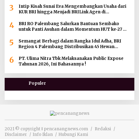
Gereja di Wilayah Palembang
3
Intip Kisah Sunai Eva Mengembangkan Usaha dari
KUR BRI hingga Menjadi BRILink Agen di
Palembang
4
BRI RO Palembang Salurkan Bantuan Sembako
untuk Panti Asuhan dalam Momentum HUT ke-27
Serikat Pekerja BRI Wilayah
5
Semangat Berbagi dalam Rangka Idul Adha, BRI
Region 4 Palembang Distribusikan 45 Hewan
Kurban di Berbagai Daerah di Sumatera Selatan,
6
Jambi dan Kepulauan Bangka
PT. Ulima Nitra Tbk Melaksanakan Public Expose
Tahunan 2026, Ini Bahasannya !
Populer
2021 © copyright ‖ pencanangnews.com
Redaksi
Disclaimer
Info Iklan
Hubungi Kami