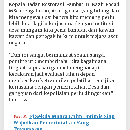
n
Kepala Badan Restorasi Gambut, Ir. Nazir Foead,
P
MSc mengatakan, Ada tiga alat yang hilang dan
e
kita mengevaluasi bahwa kita memang perlu
m
lebih kuat lagi bekerjasama dengan institusi
e
l
desa mungkin kita perlu bantuan dari kawan-
i
kawan dan penegak hukum untuk mejaga aset
h
negara.
a
r
“Dan ini sangat bermanfaat sekali sangat
a
a
penting utk memberitahu kita bagaimana
n
tingkat kepuasan gambut menghadapi
A
kebakaran jadi evaluasi tahun depan
l
memberikan ketrampilan pelatihan tapi jika
a
t
kerjasama dengan pemerintahan Desa dan
P
gangguan dari kepolisian perlu diingatkan,”
e
tuturnya.
m
a
n
BACA
Pj Sekda Muara Enim Optimis Siap
t
Wujudkan Pemerintahan Yang
a
u
Transparan