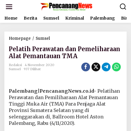
L
e
w
Home
Berita
Sumsel
Kriminal
Palembang
Bisn
a
t
i
k
Homepage
/
Sumsel
P
e
e
k
Pelatih Perawatan dan Pemeliharaan
l
o
a
Alat Pemantauan TMA
n
t
t
i
Redaksi
4 November 2020
e
Sumsel
937 Dilihat
h
n
P
e
r
Palembang|PencanangNews.co.id-
Pelatihan
a
w
Perawatan dan Pemiliharaan Alat Pemantauan
a
Tinggi Muka Air (TMA) Para Penjaga Alat
t
Provinsi Sumatera Selatan yang di
a
selenggarakan di, Ballroom Hotel Aston
n
Palembang, Rabu (4/11/2020).
d
a