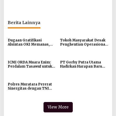
Berita Lainnya
Dugaan Gratifikasi
Tokoh Masyarakat Desak
Alsintan OKI Memanas,
Penghentian Operasional
Akbar Tegaskan Tidak
Galian Tanpa Izin di
Pernah Menerima Uang
Sekitar Jembatan Sei
Siarak, Desa Tanah Abang
ICMI ORDA Muara Enim:
PT Gorby Putra Utama
Perdalam Tasawuf untuk
Hadirkan Harapan Baru
Jaga Kekhusyukan Shalat
Pendidikan di Muratara,
dan Keikhlasan Ibadah
Gubernur Sumsel
Resmikan SMA Negeri
Ketapat Bening
Polres Muratara Pererat
Sinergitas dengan TNI
dan Kejaksaan, Tegaskan
Komitmen Jaga
Kamtibmas
View More