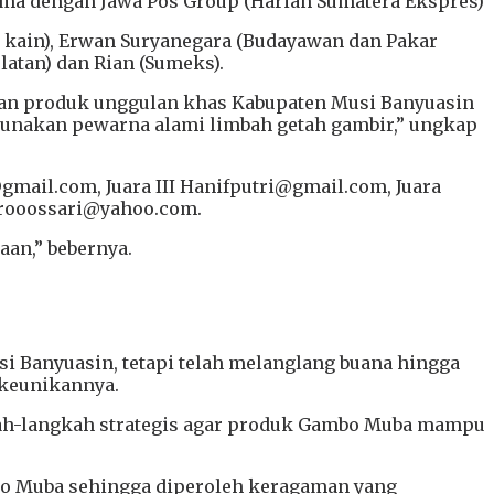
ma dengan Jawa Pos Group (Harian Sumatera Ekspres)
i kain), Erwan Suryanegara (Budayawan dan Pakar
latan) dan Rian (Sumeks).
an produk unggulan khas Kabupaten Musi Banyuasin
unakan pewarna alami limbah getah gambir,” ungkap
mail.com, Juara III Hanifputri@gmail.com, Juara
iarooossari@yahoo.com.
an,” bebernya.
i Banyuasin, tetapi telah melanglang buana hingga
 keunikannya.
kah-langkah strategis agar produk Gambo Muba mampu
bo Muba sehingga diperoleh keragaman yang