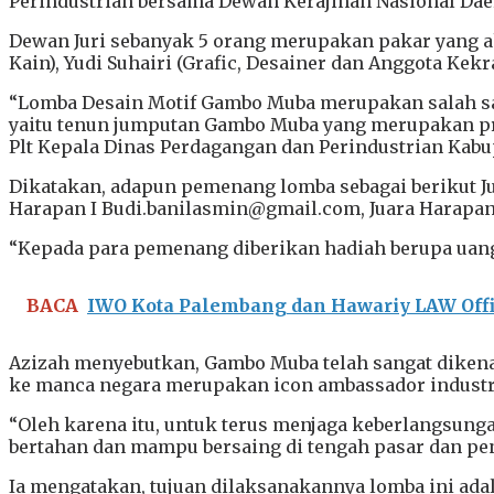
Perindustrian bersama Dewan Kerajinan Nasional Dae
Dewan Juri sebanyak 5 orang merupakan pakar yang ah
Kain), Yudi Suhairi (Grafic, Desainer dan Anggota Kek
“Lomba Desain Motif Gambo Muba merupakan salah s
yaitu tenun jumputan Gambo Muba yang merupakan pr
Plt Kepala Dinas Perdagangan dan Perindustrian Kabu
Dikatakan, adapun pemenang lomba sebagai berikut Ju
Harapan I Budi.banilasmin@gmail.com, Juara Harapan
“Kepada para pemenang diberikan hadiah berupa uang
BACA
IWO Kota Palembang dan Hawariy LAW Off
Azizah menyebutkan, Gambo Muba telah sangat dikenal
ke manca negara merupakan icon ambassador industri
“Oleh karena itu, untuk terus menjaga keberlangsu
bertahan dan mampu bersaing di tengah pasar dan pen
Ia mengatakan, tujuan dilaksanakannya lomba ini a