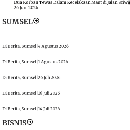
Dua Korban Tewas Dalam Kecelakaan Maut di Jalan Sriwij
26 Juni 2026
SUMSEL
Dugaan Gratifikasi Alsintan OKI Memanas, Akbar Tegaskan T
Di Berita, Sumsel
|
4 Agustus 2026
Tokoh Masyarakat Desak Penghentian Operasional Galian Tanpa
Di Berita, Sumsel
|
1 Agustus 2026
ICMI ORDA Muara Enim: Perdalam Tasawuf untuk Jaga Kekhusy
Di Berita, Sumsel
|
26 Juli 2026
PT Gorby Putra Utama Hadirkan Harapan Baru Pendidikan di 
Di Berita, Sumsel
|
16 Juli 2026
Polres Muratara Pererat Sinergitas dengan TNI dan Kejaksa
Di Berita, Sumsel
|
14 Juli 2026
BISNIS