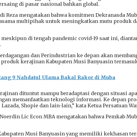
saing di pasar nasional bahkan global.
 Dodi Reza mengatakan bahwa komitmen Dekranasda 
rjasama multipihak untuk meningkatkan mutu produk da
eskipun di tengah pandemic covid-19 saat ini, dianta
.
Perdagangan dan Perindustrian ke depan akan memba
produk kerajinan Kabupaten Musi Banyuasin termasu
ang 9 Nahdatul Ulama Bakal Rakor di Muba
erajinan dituntut mampu beradaptasi dengan situasi a
ngan memanfaatkan teknologi informasi. Ke depan pr
azada, Shopie dan lain-lain,” kata Ketua Persatuan Wa
lex Noerdin Lic Econ MBA mengatakan bahwa Pemkab M
Kabupaten Musi Banyuasin yang memiliki kekhasan ter