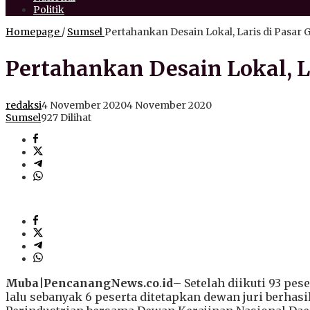
Politik
Homepage
/
Sumsel
Pertahankan Desain Lokal, Laris di Pasar 
Pertahankan Desain Lokal, La
redaksi
4 November 2020
4 November 2020
Sumsel
927 Dilihat
Muba|PencanangNews.co
.
id
– Setelah diikuti 93 pes
lalu sebanyak 6 peserta ditetapkan dewan juri berha