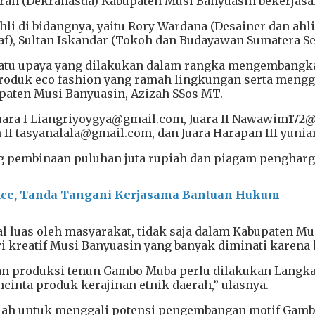
rah (Dekranasda) Kabupaten Musi Banyuasin bekerjasa
li di bidangnya, yaitu Rory Wardana (Desainer dan ahl
raf), Sultan Iskandar (Tokoh dan Budayawan Sumatera Se
atu upaya yang dilakukan dalam rangka mengembangk
oduk eco fashion yang ramah lingkungan serta mengg
paten Musi Banyuasin, Azizah SSos MT.
ara I Liangriyoygya@gmail.com, Juara II Nawawim172@g
 II tasyanalala@gmail.com, dan Juara Harapan III yun
 pembinaan puluhan juta rupiah dan piagam pengharga
ice, Tanda Tangani Kerjasama Bantuan Hukum
 luas oleh masyarakat, tidak saja dalam Kabupaten Mus
 kreatif Musi Banyuasin yang banyak diminati karena
ngan produksi tenun Gambo Muba perlu dilakukan Lang
cinta produk kerajinan etnik daerah,” ulasnya.
dalah untuk menggali potensi pengembangan motif Gam