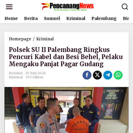
L
e
w
Home
Berita
Sumsel
Kriminal
Palembang
Bisn
a
t
i
k
Homepage
/
Kriminal
P
e
o
k
Polsek SU II Palembang Ringkus
l
o
s
Pencuri Kabel dan Besi Behel, Pelaku
n
e
t
Mengaku Panjat Pagar Gudang
k
e
S
n
Redaksi
25 Juni 2026
U
Kriminal
352 Dilihat
I
I
P
a
l
e
m
b
a
n