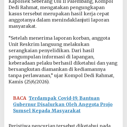
Kapolsek Seberang Ulu II Palembang, Kompol
s
Dedi Rahmat, mengatakan pengungkapan
i
B
kasus tersebut merupakan hasil kerja cepat
e
anggotanya dalam menindaklanjuti laporan
h
masyarakat.
e
l
“Setelah menerima laporan korban, anggota
,
P
Unit Reskrim langsung melakukan
e
serangkaian penyelidikan. Dari hasil
l
pengumpulan informasi di lapangan,
a
keberadaan pelaku berhasil diketahui dan yang
k
bersangkutan diamankan di kediamannya
u
M
tanpa perlawanan,” ujar Kompol Dedi Rahmat,
e
Kamis (25/6/2026).
n
g
a
BACA
Terdampak Covid-19, Bantuan
k
Gubernur Disalurkan Oleh Anggota Projo
u
P
Sumsel Kepada Masyarakat
a
n
j
Peristiwa pencurian tersebut diketahui pada