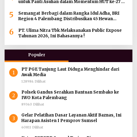
untuk Panti Asuhan dalam Momentum HUT ke-27
Serikat Pekerja BRI Wilayah
5
Semangat Berbagi dalam Rangka Idul Adha, BRI
Region 4 Palembang Distribusikan 45 Hewan
Kurban di Berbagai Daerah di Sumatera Selatan,
6
Jambi dan Kepulauan Bangka
PT. Ulima Nitra Tbk Melaksanakan Public Expose
Tahunan 2026, Ini Bahasannya !
Populer
PT PGE Tanjung Laut Diduga Menghindar dari
1
Awak Media
128984 Dilihat
Polsek Gandus Serahkan Bantuan Sembako ke
2
IWO Kota Palembang
89340 Dilihat
Gelar Pelatihan Dasar Layanan Aktif Baznas, Ini
3
Harapan Asisten I Pemprov Sumsel
60811 Dilihat