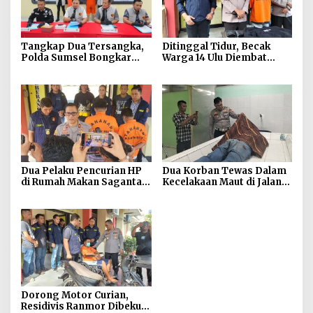
Tangkap Dua Tersangka,
Ditinggal Tidur, Becak
Polda Sumsel Bongkar
Warga 14 Ulu Diembat
Modus Website Palsu
Maling
Bhayangkara Run
Dua Pelaku Pencurian HP
Dua Korban Tewas Dalam
di Rumah Makan Saganta
Kecelakaan Maut di Jalan
Berhasil Dibekuk Anggota
Sriwijaya Raya Kertapati
Polsekta SU II Palembang
!!
Dorong Motor Curian,
Residivis Ranmor Dibekuk