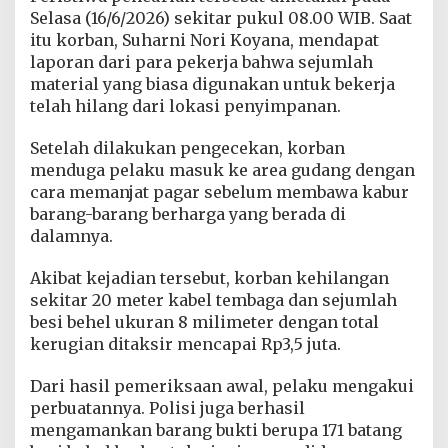
a
Selasa (16/6/2026) sekitar pukul 08.00 WIB. Saat
t
itu korban, Suharni Nori Koyana, mendapat
P
laporan dari para pekerja bahwa sejumlah
a
material yang biasa digunakan untuk bekerja
g
a
telah hilang dari lokasi penyimpanan.
r
G
Setelah dilakukan pengecekan, korban
u
menduga pelaku masuk ke area gudang dengan
d
cara memanjat pagar sebelum membawa kabur
a
n
barang-barang berharga yang berada di
g
dalamnya.
Akibat kejadian tersebut, korban kehilangan
sekitar 20 meter kabel tembaga dan sejumlah
besi behel ukuran 8 milimeter dengan total
kerugian ditaksir mencapai Rp3,5 juta.
Dari hasil pemeriksaan awal, pelaku mengakui
perbuatannya. Polisi juga berhasil
mengamankan barang bukti berupa 171 batang