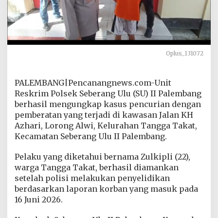
g
R
i
n
g
k
Oplus_131072
u
s
P
PALEMBANG|Pencanangnews.com-Unit
e
n
Reskrim Polsek Seberang Ulu (SU) II Palembang
c
berhasil mengungkap kasus pencurian dengan
u
pemberatan yang terjadi di kawasan Jalan KH
r
Azhari, Lorong Alwi, Kelurahan Tangga Takat,
i
K
Kecamatan Seberang Ulu II Palembang.
a
b
Pelaku yang diketahui bernama Zulkipli (22),
e
warga Tangga Takat, berhasil diamankan
l
setelah polisi melakukan penyelidikan
d
a
berdasarkan laporan korban yang masuk pada
n
16 Juni 2026.
B
e