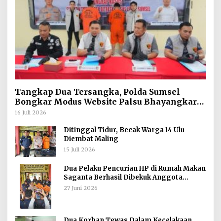
Tangkap Dua Tersangka, Polda Sumsel
Bongkar Modus Website Palsu Bhayangkara
Run
16 Juli 2026
Ditinggal Tidur, Becak Warga 14 Ulu
Diembat Maling
15 Juli 2026
Dua Pelaku Pencurian HP di Rumah Makan
Saganta Berhasil Dibekuk Anggota
Polsekta SU II Palembang !!
27 Juni 2026
Dua Korban Tewas Dalam Kecelakaan