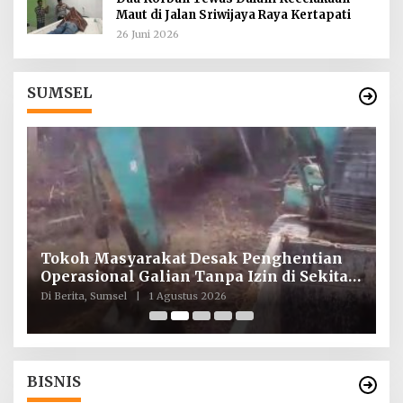
Maut di Jalan Sriwijaya Raya Kertapati
26 Juni 2026
SUMSEL
Tokoh Masyarakat Desak Penghentian
I
ah
Operasional Galian Tanpa Izin di Sekitar
T
Jembatan Sei Siarak, Desa Tanah Abang
d
Di Berita, Sumsel
|
1 Agustus 2026
Di
BISNIS