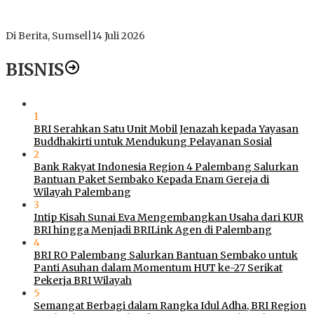
Polres Muratara Pererat Sinergitas dengan TNI dan
Kejaksaan, Tegaskan Komitmen Jaga Kamtibmas
Di Berita, Sumsel
|
14 Juli 2026
BISNIS
1
BRI Serahkan Satu Unit Mobil Jenazah kepada Yayasan
Buddhakirti untuk Mendukung Pelayanan Sosial
2
Bank Rakyat Indonesia Region 4 Palembang Salurkan
Bantuan Paket Sembako Kepada Enam Gereja di
Wilayah Palembang
3
Intip Kisah Sunai Eva Mengembangkan Usaha dari KUR
BRI hingga Menjadi BRILink Agen di Palembang
4
BRI RO Palembang Salurkan Bantuan Sembako untuk
Panti Asuhan dalam Momentum HUT ke-27 Serikat
Pekerja BRI Wilayah
5
Semangat Berbagi dalam Rangka Idul Adha, BRI Region