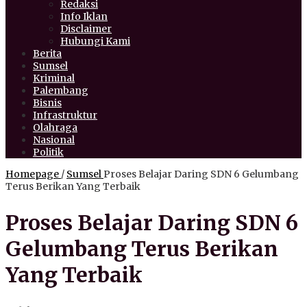
Redaksi
Info Iklan
Disclaimer
Hubungi Kami
Berita
Sumsel
Kriminal
Palembang
Bisnis
Infrastruktur
Olahraga
Nasional
Politik
Homepage
/
Sumsel
Proses Belajar Daring SDN 6 Gelumbang
Terus Berikan Yang Terbaik
Proses Belajar Daring SDN 6
Gelumbang Terus Berikan
Yang Terbaik