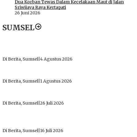
Dua Korban Tewas Dalam Kecelakaan Maut di Jalan
Sriwijaya Raya Kertapati
26 Juni 2026
SUMSEL
Dugaan Gratifikasi Alsintan OKI Memanas, Akbar Tegaskan
Tidak Pernah Menerima Uang
Di Berita, Sumsel
|
4 Agustus 2026
Tokoh Masyarakat Desak Penghentian Operasional Galian
Tanpa Izin di Sekitar Jembatan Sei Siarak, Desa Tanah Abang
Di Berita, Sumsel
|
1 Agustus 2026
ICMI ORDA Muara Enim: Perdalam Tasawuf untuk Jaga
Kekhusyukan Shalat dan Keikhlasan Ibadah
Di Berita, Sumsel
|
26 Juli 2026
PT Gorby Putra Utama Hadirkan Harapan Baru Pendidikan di
Muratara, Gubernur Sumsel Resmikan SMA Negeri Ketapat
Bening
Di Berita, Sumsel
|
16 Juli 2026