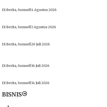
Dugaan Gratifikasi Alsintan OKI Memanas, Akbar Tegaskan
Tidak Pernah Menerima Uang
Di Berita, Sumsel
|
4 Agustus 2026
Tokoh Masyarakat Desak Penghentian Operasional Galian
Tanpa Izin di Sekitar Jembatan Sei Siarak, Desa Tanah Abang
Di Berita, Sumsel
|
1 Agustus 2026
ICMI ORDA Muara Enim: Perdalam Tasawuf untuk Jaga
Kekhusyukan Shalat dan Keikhlasan Ibadah
Di Berita, Sumsel
|
26 Juli 2026
PT Gorby Putra Utama Hadirkan Harapan Baru Pendidikan di
Muratara, Gubernur Sumsel Resmikan SMA Negeri Ketapat
Bening
Di Berita, Sumsel
|
16 Juli 2026
Polres Muratara Pererat Sinergitas dengan TNI dan
Kejaksaan, Tegaskan Komitmen Jaga Kamtibmas
Di Berita, Sumsel
|
14 Juli 2026
BISNIS