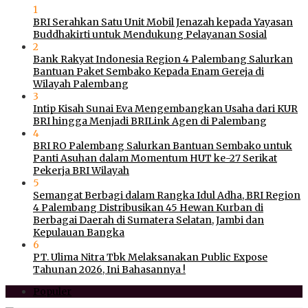
1
BRI Serahkan Satu Unit Mobil Jenazah kepada Yayasan
Buddhakirti untuk Mendukung Pelayanan Sosial
2
Bank Rakyat Indonesia Region 4 Palembang Salurkan
Bantuan Paket Sembako Kepada Enam Gereja di
Wilayah Palembang
3
Intip Kisah Sunai Eva Mengembangkan Usaha dari KUR
BRI hingga Menjadi BRILink Agen di Palembang
4
BRI RO Palembang Salurkan Bantuan Sembako untuk
Panti Asuhan dalam Momentum HUT ke-27 Serikat
Pekerja BRI Wilayah
5
Semangat Berbagi dalam Rangka Idul Adha, BRI Region
4 Palembang Distribusikan 45 Hewan Kurban di
Berbagai Daerah di Sumatera Selatan, Jambi dan
Kepulauan Bangka
6
PT. Ulima Nitra Tbk Melaksanakan Public Expose
Tahunan 2026, Ini Bahasannya !
Populer