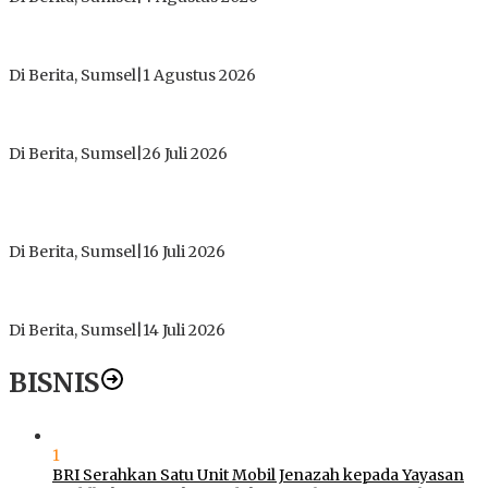
Tokoh Masyarakat Desak Penghentian Operasional Galian
Tanpa Izin di Sekitar Jembatan Sei Siarak, Desa Tanah Abang
Di Berita, Sumsel
|
1 Agustus 2026
ICMI ORDA Muara Enim: Perdalam Tasawuf untuk Jaga
Kekhusyukan Shalat dan Keikhlasan Ibadah
Di Berita, Sumsel
|
26 Juli 2026
PT Gorby Putra Utama Hadirkan Harapan Baru Pendidikan di
Muratara, Gubernur Sumsel Resmikan SMA Negeri Ketapat
Bening
Di Berita, Sumsel
|
16 Juli 2026
Polres Muratara Pererat Sinergitas dengan TNI dan
Kejaksaan, Tegaskan Komitmen Jaga Kamtibmas
Di Berita, Sumsel
|
14 Juli 2026
BISNIS
1
BRI Serahkan Satu Unit Mobil Jenazah kepada Yayasan