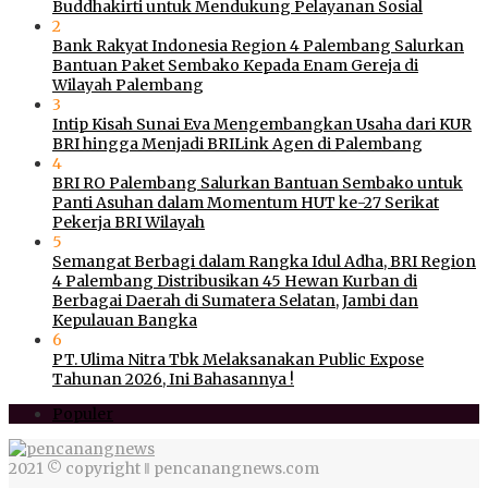
Buddhakirti untuk Mendukung Pelayanan Sosial
2
Bank Rakyat Indonesia Region 4 Palembang Salurkan
Bantuan Paket Sembako Kepada Enam Gereja di
Wilayah Palembang
3
Intip Kisah Sunai Eva Mengembangkan Usaha dari KUR
BRI hingga Menjadi BRILink Agen di Palembang
4
BRI RO Palembang Salurkan Bantuan Sembako untuk
Panti Asuhan dalam Momentum HUT ke-27 Serikat
Pekerja BRI Wilayah
5
Semangat Berbagi dalam Rangka Idul Adha, BRI Region
4 Palembang Distribusikan 45 Hewan Kurban di
Berbagai Daerah di Sumatera Selatan, Jambi dan
Kepulauan Bangka
6
PT. Ulima Nitra Tbk Melaksanakan Public Expose
Tahunan 2026, Ini Bahasannya !
Populer
2021 © copyright ‖ pencanangnews.com