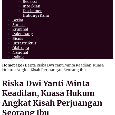
Redaksi
Info Iklan
Disclaimer
Hubungi Kami
Berita
Sumsel
Kriminal
Palembang
Bisnis
Infrastruktur
Olahraga
Nasional
Politik
Homepage
/
Berita
Riska Dwi Yanti Minta Keadilan, Kuasa
Hukum Angkat Kisah Perjuangan Seorang Ibu
Riska Dwi Yanti Minta
Keadilan, Kuasa Hukum
Angkat Kisah Perjuangan
Seorang Ibu