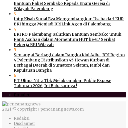
Bantuan Paket Sembako Kepada Enam Gereja di
Wilayah Palembang
3
Intip Kisah Sunai Eva Mengembangkan Usaha dari KUR
BRI hingga Menjadi BRILink Agen di Palembang
4
BRI RO Palembang Salurkan Bantuan Sembako untuk
Panti Asuhan dalam Momentum HUT ke-27 Serikat
Pekerja BRI Wilayah
5
Semangat Berbagi dalam Rangka Idul Adha, BRI Region
4 Palembang Distribusikan 45 Hewan Kurban di
Berbagai Daerah di Sumatera Selatan, Jambi dan
Kepulauan Bangka
6
PT. Ulima Nitra Tbk Melaksanakan Public Expose
Tahunan 2026, Ini Bahasannya !
Populer
2021 © copyright ‖ pencanangnews.com
Redaksi
Disclaimer