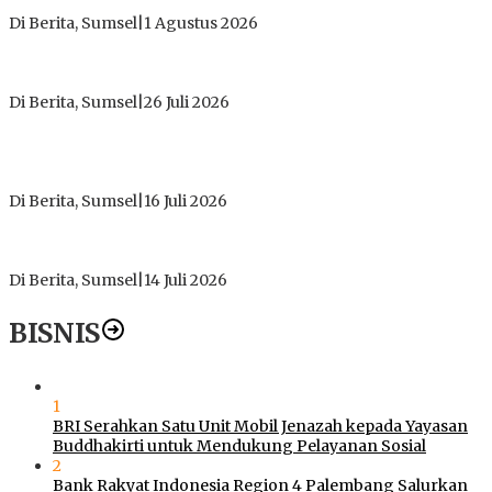
Tanpa Izin di Sekitar Jembatan Sei Siarak, Desa Tanah Abang
Di Berita, Sumsel
|
1 Agustus 2026
ICMI ORDA Muara Enim: Perdalam Tasawuf untuk Jaga
Kekhusyukan Shalat dan Keikhlasan Ibadah
Di Berita, Sumsel
|
26 Juli 2026
PT Gorby Putra Utama Hadirkan Harapan Baru Pendidikan di
Muratara, Gubernur Sumsel Resmikan SMA Negeri Ketapat
Bening
Di Berita, Sumsel
|
16 Juli 2026
Polres Muratara Pererat Sinergitas dengan TNI dan
Kejaksaan, Tegaskan Komitmen Jaga Kamtibmas
Di Berita, Sumsel
|
14 Juli 2026
BISNIS
1
BRI Serahkan Satu Unit Mobil Jenazah kepada Yayasan
Buddhakirti untuk Mendukung Pelayanan Sosial
2
Bank Rakyat Indonesia Region 4 Palembang Salurkan