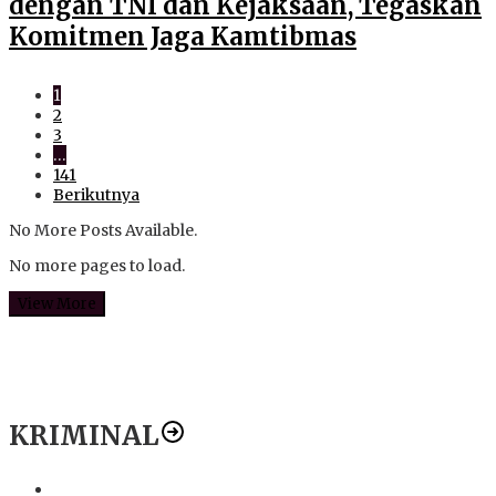
dengan TNI dan Kejaksaan, Tegaskan
Komitmen Jaga Kamtibmas
1
2
3
…
141
Berikutnya
No More Posts Available.
No more pages to load.
View More
KRIMINAL