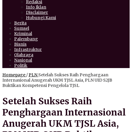
Redaksi
Info Iklan
Disclaimer
Hubungi Kami
Berita
Sumsel
Kriminal
Palembang
Bisnis
Infrastruktur
Olahraga
Nasional
Politik
Homepage
/
PLN
Setelah Sukses Raih Penghargaan
Internasional Anugerah UKM TJSL Asia, PLN UID S2JB
Buktikan Kompetensi Pengelola TJSL
Setelah Sukses Raih
Penghargaan Internasional
Anugerah UKM TJSL Asia,