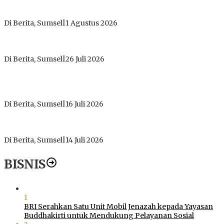
Tokoh Masyarakat Desak Penghentian Operasional Galian
Tanpa Izin di Sekitar Jembatan Sei Siarak, Desa Tanah Abang
Di Berita, Sumsel
|
1 Agustus 2026
ICMI ORDA Muara Enim: Perdalam Tasawuf untuk Jaga
Kekhusyukan Shalat dan Keikhlasan Ibadah
Di Berita, Sumsel
|
26 Juli 2026
PT Gorby Putra Utama Hadirkan Harapan Baru Pendidikan di
Muratara, Gubernur Sumsel Resmikan SMA Negeri Ketapat
Bening
Di Berita, Sumsel
|
16 Juli 2026
Polres Muratara Pererat Sinergitas dengan TNI dan
Kejaksaan, Tegaskan Komitmen Jaga Kamtibmas
Di Berita, Sumsel
|
14 Juli 2026
BISNIS
1
BRI Serahkan Satu Unit Mobil Jenazah kepada Yayasan
Buddhakirti untuk Mendukung Pelayanan Sosial