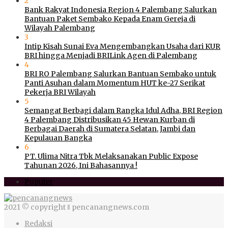
2
Bank Rakyat Indonesia Region 4 Palembang Salurkan
Bantuan Paket Sembako Kepada Enam Gereja di
Wilayah Palembang
3
Intip Kisah Sunai Eva Mengembangkan Usaha dari KUR
BRI hingga Menjadi BRILink Agen di Palembang
4
BRI RO Palembang Salurkan Bantuan Sembako untuk
Panti Asuhan dalam Momentum HUT ke-27 Serikat
Pekerja BRI Wilayah
5
Semangat Berbagi dalam Rangka Idul Adha, BRI Region
4 Palembang Distribusikan 45 Hewan Kurban di
Berbagai Daerah di Sumatera Selatan, Jambi dan
Kepulauan Bangka
6
PT. Ulima Nitra Tbk Melaksanakan Public Expose
Tahunan 2026, Ini Bahasannya !
Populer
2021 © copyright ‖ pencanangnews.com
Redaksi