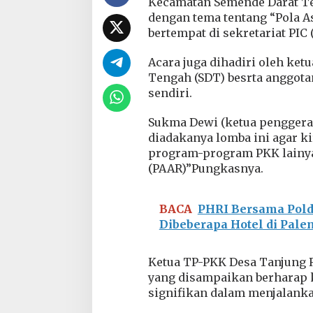
Kecamatan Semende Darat T
u
dengan tema tentang “Pola A
t
bertempat di sekretariat PIC 
i
L
o
Acara juga dihadiri oleh ke
m
Tengah (SDT) besrta anggotan
b
sendiri.
a
P
Sukma Dewi (ketua pengger
K
K
diadakanya lomba ini agar k
,
program-program PKK lainya
I
(PAAR)”Pungkasnya.
n
i
H
BACA
PHRI Bersama Pold
a
r
Dibeberapa Hotel di Pal
a
p
a
Ketua TP-PKK Desa Tanjung R
n
yang disampaikan berharap 
K
signifikan dalam menjalanka
e
p