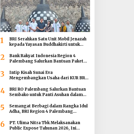
1
BRI Serahkan Satu Unit Mobil Jenazah
kepada Yayasan Buddhakirti untuk
Mendukung Pelayanan Sosial
2
Bank Rakyat Indonesia Region 4
Palembang Salurkan Bantuan Paket
Sembako Kepada Enam Gereja di
3
Wilayah Palembang
Intip Kisah Sunai Eva
Mengembangkan Usaha dari KUR BRI
hingga Menjadi BRILink Agen di
4
Palembang
BRI RO Palembang Salurkan Bantuan
Sembako untuk Panti Asuhan dalam
Momentum HUT ke-27 Serikat Pekerja
5
BRI Wilayah
Semangat Berbagi dalam Rangka Idul
Adha, BRI Region 4 Palembang
Distribusikan 45 Hewan Kurban di
6
Berbagai Daerah di Sumatera Selatan,
PT. Ulima Nitra Tbk Melaksanakan
Jambi dan Kepulauan Bangka
Public Expose Tahunan 2026, Ini
Bahasannya !