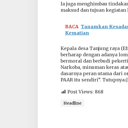
Ia juga menghimbau tindakan
a
l
maksud dan tujuan kegiatan
a
D
e
BACA
Tanamkan Kesadara
s
Kematian
a
n
y
Kepala desa Tanjung raya (E
a
berharap dengan adanya lomb
bermoral dan berbudi pekerti
Narkoba, minuman keras atau
dasarnya peran utama dari o
PAAR itu sendiri”. Tutupnya.(
Post Views:
868
Headline