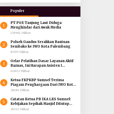
Populer
PT PGE Tanjung Laut Diduga
1
Menghindar dari Awak Media
128984 Dilihat
Polsek Gandus Serahkan Bantuan
2
Sembako ke IWO Kota Palembang
89339 Dilihat
Gelar Pelatihan Dasar Layanan Aktif
3
Baznas, Ini Harapan Asisten I
Pemprov Sumsel
60802 Dilihat
Ketua FKPKBP Sumsel Terima
4
Piagam Penghargaan Dari IWO Kota
Palembang
28484 Dilihat
Catatan Ketua PB IKA LKS Sumsel:
5
Kebijakan Sepihak Masjid Ditutup
Mall Dibuka, Menghidupkan Dunia
28322 Dilihat
Mematikan Iman