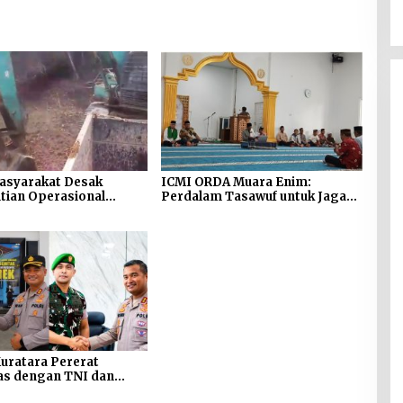
asyarakat Desak
ICMI ORDA Muara Enim:
tian Operasional
Perdalam Tasawuf untuk Jaga
npa Izin di Sekitar
Kekhusyukan Shalat dan
 Sei Siarak, Desa
Keikhlasan Ibadah
bang
uratara Pererat
as dengan TNI dan
an, Tegaskan Komitmen