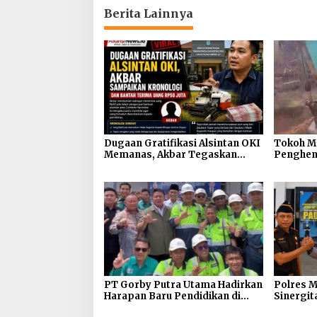
Berita Lainnya
Dugaan Gratifikasi Alsintan OKI
Tokoh M
Memanas, Akbar Tegaskan
Penghen
Tidak Pernah Menerima Uang
Galian Ta
Jembatan
Tanah A
PT Gorby Putra Utama Hadirkan
Polres M
Harapan Baru Pendidikan di
Sinergit
Muratara, Gubernur Sumsel
Kejaksa