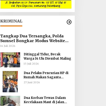
KRIMINAL
Tangkap Dua Tersangka, Polda
Sumsel Bongkar Modus Website
Palsu Bhayangkara Run
16 Juli 2026
Ditinggal Tidur, Becak
Warga 14 Ulu Diembat Maling
15 Juli 2026
Dua Pelaku Pencurian HP di
Rumah Makan Saganta
Berhasil Dibekuk Anggota
27 Juni 2026
Polsekta SU II Palembang !!
Dua Korban Tewas Dalam
Kecelakaan Maut di Jalan