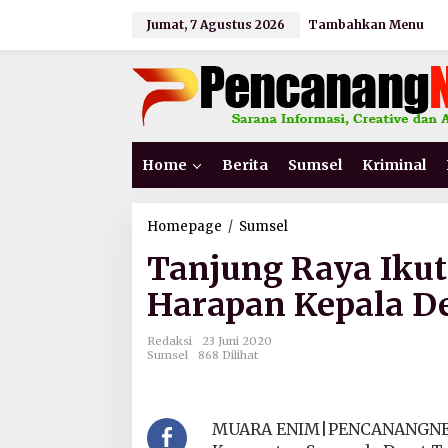
L
Jumat, 7 Agustus 2026
Tambahkan Menu
e
w
a
t
i
k
e
k
Home
Berita
Sumsel
Kriminal
o
n
t
e
Homepage
/
Sumsel
T
n
a
Tanjung Raya Ikut
n
j
Harapan Kepala D
u
n
g
Redaksi
23 Juni 2020
R
Sumsel
868 Dilihat
a
y
a
I
MUARA ENIM|PENCANANGNEWS.
k