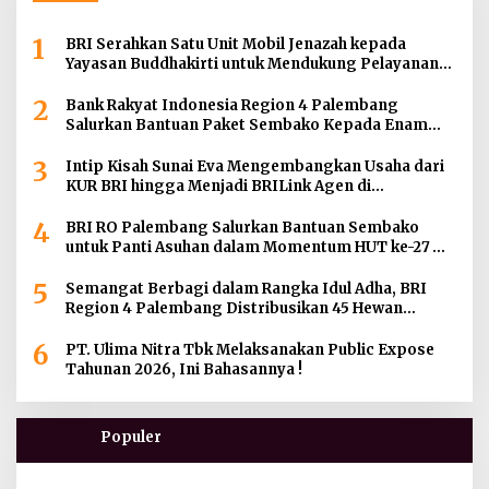
1
BRI Serahkan Satu Unit Mobil Jenazah kepada
Yayasan Buddhakirti untuk Mendukung Pelayanan
Sosial
2
Bank Rakyat Indonesia Region 4 Palembang
Salurkan Bantuan Paket Sembako Kepada Enam
Gereja di Wilayah Palembang
3
Intip Kisah Sunai Eva Mengembangkan Usaha dari
KUR BRI hingga Menjadi BRILink Agen di
Palembang
4
BRI RO Palembang Salurkan Bantuan Sembako
untuk Panti Asuhan dalam Momentum HUT ke-27
Serikat Pekerja BRI Wilayah
5
Semangat Berbagi dalam Rangka Idul Adha, BRI
Region 4 Palembang Distribusikan 45 Hewan
Kurban di Berbagai Daerah di Sumatera Selatan,
6
Jambi dan Kepulauan Bangka
PT. Ulima Nitra Tbk Melaksanakan Public Expose
Tahunan 2026, Ini Bahasannya !
Populer