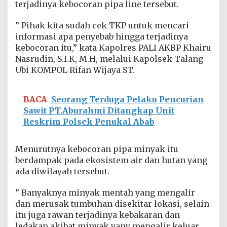
terjadinya kebocoran pipa line tersebut.
y
a
k
” Pihak kita sudah cek TKP untuk mencari
P
informasi apa penyebab hingga terjadinya
T
kebocoran itu,” kata Kapolres PALI AKBP Khairu
.
Nasrudin, S.I.K, M.H, melalui Kapolsek Talang
M
e
Ubi KOMPOL Rifan Wijaya ST.
d
c
o
BACA
Seorang Terduga Pelaku Pencurian
I
Sawit PT.Aburahmi Ditangkap Unit
n
Reskrim Polsek Penukal Abab
d
o
n
Menurutnya kebocoran pipa minyak itu
e
berdampak pada ekosistem air dan hutan yang
s
i
ada diwilayah tersebut.
a
B
” Banyaknya minyak mentah yang mengalir
o
dan merusak tumbuhan disekitar lokasi, selain
c
itu juga rawan terjadinya kebakaran dan
o
r
ledakan akibat minyak yany mengalir keluar