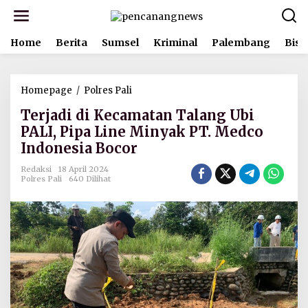
L
e
w
Home
Berita
Sumsel
Kriminal
Palembang
Bisn
a
t
i
k
Homepage
/
Polres Pali
T
e
e
k
Terjadi di Kecamatan Talang Ubi
r
o
j
PALI, Pipa Line Minyak PT. Medco
n
a
t
Indonesia Bocor
d
e
i
n
Redaksi
18 April 2024
d
Polres Pali
640 Dilihat
i
K
e
c
a
m
a
t
a
n