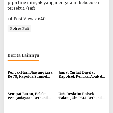
pipa line minyak yang mengalami kebocoran
tersebut. (saf)
Post Views:
640
Polres Pali
Berita Lainnya
Puncak Hari Bhayangkara
Jumat Curhat Digelar
Ke 78, Kapolda Sumsel
Kapolsek Penukal Abab di
Irjen A Rachmad Wibowo :
Desa Babat
Jadilah Tauladan Dalam
Keseharian dan Tugas
Sempat Buron, Pelaku
Unit Reskrim Polsek
Penganiayaan Berhasil
Talang Ubi PALI Berhasil
Diamankan Sat Reskrim
Ungkap Kasus Pencurian
Polres PALI