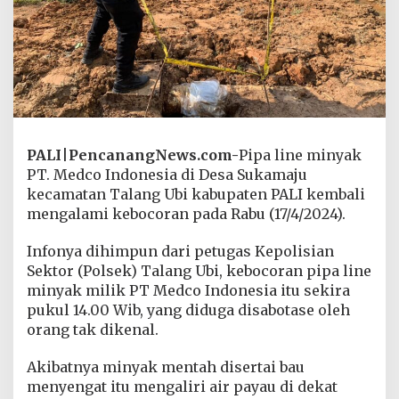
T
a
l
a
n
g
U
b
i
P
PALI
|
PencanangNews.com-
Pipa line minyak
A
PT. Medco Indonesia di Desa Sukamaju
L
kecamatan Talang Ubi kabupaten PALI kembali
I
mengalami kebocoran pada Rabu (17/4/2024).
,
P
i
Infonya dihimpun dari petugas Kepolisian
p
Sektor (Polsek) Talang Ubi, kebocoran pipa line
a
minyak milik PT Medco Indonesia itu sekira
L
pukul 14.00 Wib, yang diduga disabotase oleh
i
n
orang tak dikenal.
e
M
Akibatnya minyak mentah disertai bau
i
menyengat itu mengaliri air payau di dekat
n