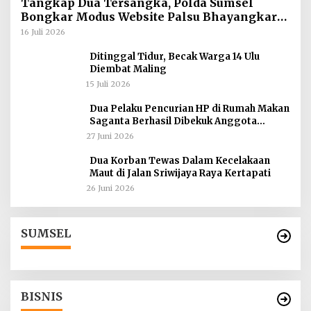
Tangkap Dua Tersangka, Polda Sumsel
Bongkar Modus Website Palsu Bhayangkara
Run
16 Juli 2026
Ditinggal Tidur, Becak Warga 14 Ulu
Diembat Maling
15 Juli 2026
Dua Pelaku Pencurian HP di Rumah Makan
Saganta Berhasil Dibekuk Anggota
Polsekta SU II Palembang !!
27 Juni 2026
Dua Korban Tewas Dalam Kecelakaan
Maut di Jalan Sriwijaya Raya Kertapati
26 Juni 2026
SUMSEL
BISNIS