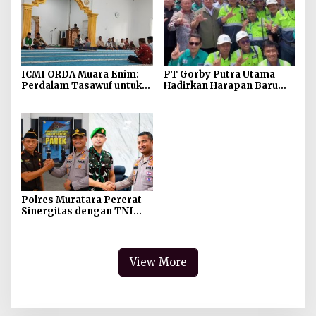
ICMI ORDA Muara Enim:
PT Gorby Putra Utama
Perdalam Tasawuf untuk
Hadirkan Harapan Baru
Jaga Kekhusyukan Shalat
Pendidikan di Muratara,
dan Keikhlasan Ibadah
Gubernur Sumsel
Resmikan SMA Negeri
Ketapat Bening
Polres Muratara Pererat
Sinergitas dengan TNI
dan Kejaksaan, Tegaskan
Komitmen Jaga
Kamtibmas
View More