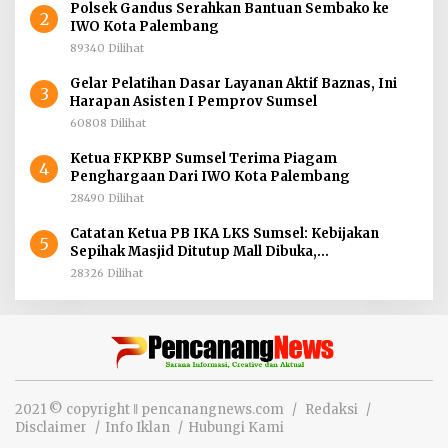
Polsek Gandus Serahkan Bantuan Sembako ke
2
IWO Kota Palembang
89340 Dilihat
Gelar Pelatihan Dasar Layanan Aktif Baznas, Ini
3
Harapan Asisten I Pemprov Sumsel
60808 Dilihat
Ketua FKPKBP Sumsel Terima Piagam
4
Penghargaan Dari IWO Kota Palembang
28490 Dilihat
Catatan Ketua PB IKA LKS Sumsel: Kebijakan
5
Sepihak Masjid Ditutup Mall Dibuka,
Menghidupkan Dunia Mematikan Iman
28326 Dilihat
2021 © copyright ‖ pencanangnews.com
Redaksi
Disclaimer
Info Iklan
Hubungi Kami