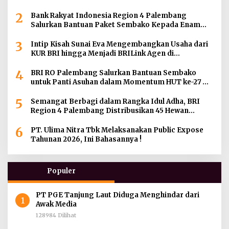
Sosial
2
Bank Rakyat Indonesia Region 4 Palembang
Salurkan Bantuan Paket Sembako Kepada Enam
Gereja di Wilayah Palembang
3
Intip Kisah Sunai Eva Mengembangkan Usaha dari
KUR BRI hingga Menjadi BRILink Agen di
Palembang
4
BRI RO Palembang Salurkan Bantuan Sembako
untuk Panti Asuhan dalam Momentum HUT ke-27
Serikat Pekerja BRI Wilayah
5
Semangat Berbagi dalam Rangka Idul Adha, BRI
Region 4 Palembang Distribusikan 45 Hewan
Kurban di Berbagai Daerah di Sumatera Selatan,
6
Jambi dan Kepulauan Bangka
PT. Ulima Nitra Tbk Melaksanakan Public Expose
Tahunan 2026, Ini Bahasannya !
Populer
PT PGE Tanjung Laut Diduga Menghindar dari
1
Awak Media
128984 Dilihat