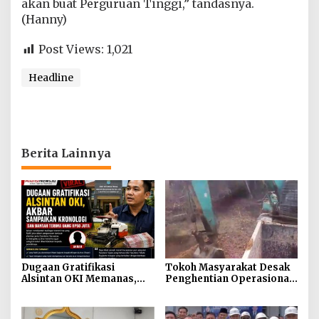
akan buat Perguruan Tinggi,” tandasnya.
(Hanny)
Post Views:
1,021
Headline
Berita Lainnya
Dugaan Gratifikasi
Tokoh Masyarakat Desak
Alsintan OKI Memanas,
Penghentian Operasional
Akbar Tegaskan Tidak
Galian Tanpa Izin di
Pernah Menerima Uang
Sekitar Jembatan Sei
Siarak, Desa Tanah Abang