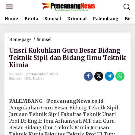
L
e
w
Home
Berita
Sumsel
Kriminal
Palembang
Bisn
a
t
i
k
Homepage
/
Sumsel
U
e
n
k
Unsri Kukuhkan Guru Besar Bidang
s
o
r
Teknik Sipil dan Bidang Ilmu Teknik
n
i
t
Kimia
K
e
u
n
Redaksi
27 November 2020
k
Sumsel
1021 Dilihat
u
h
k
a
PALEMBANG||PencanangNews.co.id-
n
Pengukuhan Guru Besar Bidang Teknik Sipil
G
Jurusan Teknik Sipil Fakultas Teknik Unsri
u
Prof Dr Eng Ir Joni Arliansyah MT dan Guru
r
u
Besar Bidang Ilmu Teknik Kimia Jurusan
B
Teknik Kimia Fakultas Teknik Prof Hj Tuty