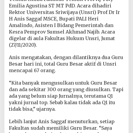
e
Emilia Agustina ST MT PdD. Acara dihadiri
s
Rektor Universitas Sriwijaya (Unsri) Prof Dr Ir
a
H Anis Saggaf MSCE, Bupati PALI Heri
r
B
Amalindo, Asisten I Bidang Pemerintah dan
i
Kesra Pemprov Sumsel Akhmad Najib. Acara
d
digelar di aula Fakultas Hukum Unsri, Jumat
a
(27/11/2020).
n
g
T
Anis mengatakan, dengan dilantiknya dua Guru
e
Besar hari ini, total Guru Besar aktif di Unsri
k
mencapai 67 orang.
n
i
“Kita banyak mengusulkan untuk Guru Besar
k
S
dan ada sekitar 300 orang yang diusulkan. Tapi
i
ada yang belum siap Jurnalnya, terutama Q1
p
yakni jurnal top. Sebab kalau tidak ada Q1 itu
i
tidak bisa,” ujarnya.
l
d
a
Lebih lanjut Anis Saggaf menuturkan, setiap
n
Fakultas sudah memiliki Guru Besar. “Saya
B