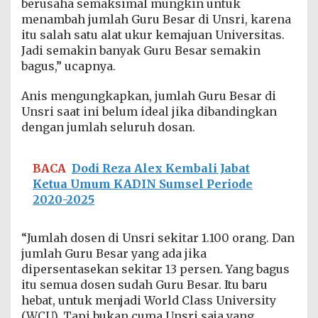
berusaha semaksimal mungkin untuk
i
menambah jumlah Guru Besar di Unsri, karena
d
a
itu salah satu alat ukur kemajuan Universitas.
n
Jadi semakin banyak Guru Besar semakin
g
bagus,” ucapnya.
I
l
Anis mengungkapkan, jumlah Guru Besar di
m
u
Unsri saat ini belum ideal jika dibandingkan
T
dengan jumlah seluruh dosan.
e
k
n
BACA
Dodi Reza Alex Kembali Jabat
i
Ketua Umum KADIN Sumsel Periode
k
2020-2025
K
i
m
“Jumlah dosen di Unsri sekitar 1.100 orang. Dan
i
a
jumlah Guru Besar yang ada jika
dipersentasekan sekitar 13 persen. Yang bagus
itu semua dosen sudah Guru Besar. Itu baru
hebat, untuk menjadi World Class University
(WCU). Tapi bukan cuma Unsri saja yang