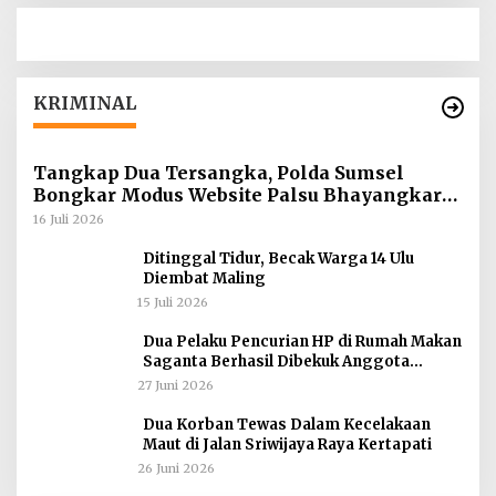
KRIMINAL
Tangkap Dua Tersangka, Polda Sumsel
Bongkar Modus Website Palsu Bhayangkara
Run
16 Juli 2026
Ditinggal Tidur, Becak Warga 14 Ulu
Diembat Maling
15 Juli 2026
Dua Pelaku Pencurian HP di Rumah Makan
Saganta Berhasil Dibekuk Anggota
Polsekta SU II Palembang !!
27 Juni 2026
Dua Korban Tewas Dalam Kecelakaan
Maut di Jalan Sriwijaya Raya Kertapati
26 Juni 2026