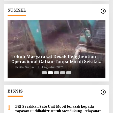
SUMSEL
Tokoh Masyarakat Desak Penghentian
I
ah
Operasional Galian Tanpa Izin di Sekitar
T
Jembatan Sei Siarak, Desa Tanah Abang
d
Di Berita, Sumsel
|
1 Agustus 2026
Di
BISNIS
1
BRI Serahkan Satu Unit Mobil Jenazah kepada
Yayasan Buddhakirti untuk Mendukung Pelayanan