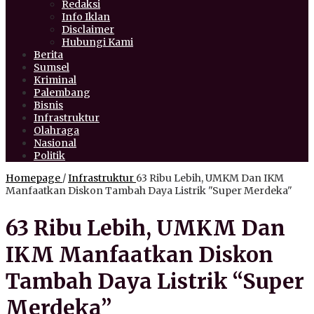
Redaksi
Info Iklan
Disclaimer
Hubungi Kami
Berita
Sumsel
Kriminal
Palembang
Bisnis
Infrastruktur
Olahraga
Nasional
Politik
Homepage
/
Infrastruktur
63 Ribu Lebih, UMKM Dan IKM
Manfaatkan Diskon Tambah Daya Listrik "Super Merdeka"
63 Ribu Lebih, UMKM Dan
IKM Manfaatkan Diskon
Tambah Daya Listrik “Super
Merdeka”