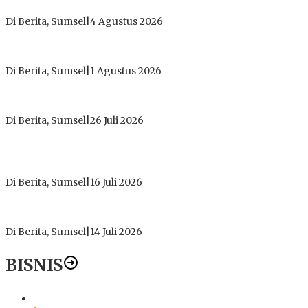
Tidak Pernah Menerima Uang
Di Berita, Sumsel
|
4 Agustus 2026
Tokoh Masyarakat Desak Penghentian Operasional Galian
Tanpa Izin di Sekitar Jembatan Sei Siarak, Desa Tanah Abang
Di Berita, Sumsel
|
1 Agustus 2026
ICMI ORDA Muara Enim: Perdalam Tasawuf untuk Jaga
Kekhusyukan Shalat dan Keikhlasan Ibadah
Di Berita, Sumsel
|
26 Juli 2026
PT Gorby Putra Utama Hadirkan Harapan Baru Pendidikan di
Muratara, Gubernur Sumsel Resmikan SMA Negeri Ketapat
Bening
Di Berita, Sumsel
|
16 Juli 2026
Polres Muratara Pererat Sinergitas dengan TNI dan
Kejaksaan, Tegaskan Komitmen Jaga Kamtibmas
Di Berita, Sumsel
|
14 Juli 2026
BISNIS