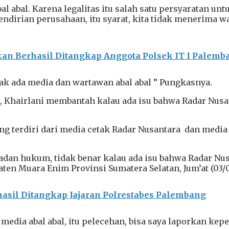
 abal. Karena legalitas itu salah satu persyaratan unt
endirian perusahaan, itu syarat, kita tidak menerim
n Berhasil Ditangkap Anggota Polsek IT I Palemb
dak ada media dan wartawan abal abal ” Pungkasnya.
 Khairlani membantah kalau ada isu bahwa Radar Nusan
ang terdiri dari media cetak Radar Nusantara dan med
adan hukum, tidak benar kalau ada isu bahwa Radar Nusa
en Muara Enim Provinsi Sumatera Selatan, Jum’at (03/0
hasil Ditangkap Jajaran Polrestabes Palembang
media abal abal, itu pelecehan, bisa saya laporkan k