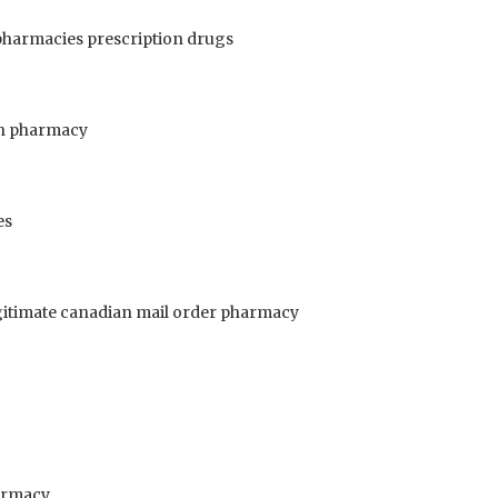
harmacies prescription drugs
n pharmacy
es
gitimate canadian mail order pharmacy
armacy