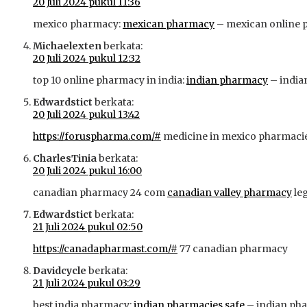
20 Juli 2024 pukul 11:36
mexico pharmacy:
mexican pharmacy
– mexican online p
Michaelexten
berkata:
20 Juli 2024 pukul 12:32
top 10 online pharmacy in india:
indian pharmacy
– india
Edwardstict
berkata:
20 Juli 2024 pukul 13:42
https://foruspharma.com/#
medicine in mexico pharmaci
CharlesTinia
berkata:
20 Juli 2024 pukul 16:00
canadian pharmacy 24 com
canadian valley pharmacy
le
Edwardstict
berkata:
21 Juli 2024 pukul 02:50
https://canadapharmast.com/#
77 canadian pharmacy
Davidcycle
berkata:
21 Juli 2024 pukul 03:29
best india pharmacy:
indian pharmacies safe
– indian ph