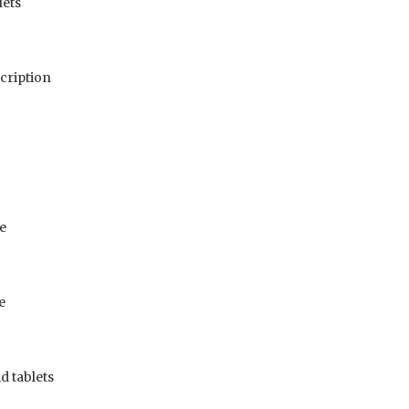
lets
cription
e
e
d tablets