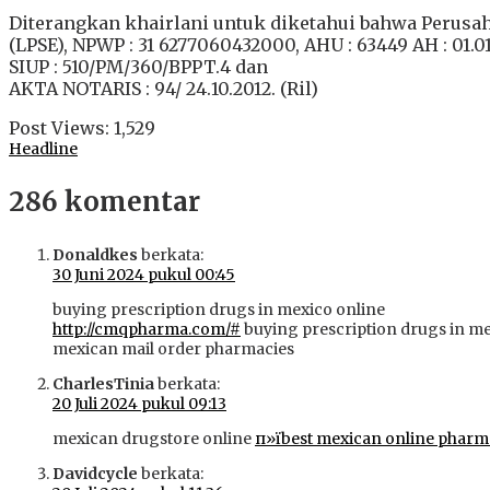
Diterangkan khairlani untuk diketahui bahwa Perusa
(LPSE), NPWP : 31 6277060432000, AHU : 63449 AH : 01.0
SIUP : 510/PM/360/BPPT.4 dan
AKTA NOTARIS : 94/ 24.10.2012. (Ril)
Post Views:
1,529
Headline
286 komentar
Donaldkes
berkata:
30 Juni 2024 pukul 00:45
buying prescription drugs in mexico online
http://cmqpharma.com/#
buying prescription drugs in me
mexican mail order pharmacies
CharlesTinia
berkata:
20 Juli 2024 pukul 09:13
mexican drugstore online
п»їbest mexican online pharm
Davidcycle
berkata: