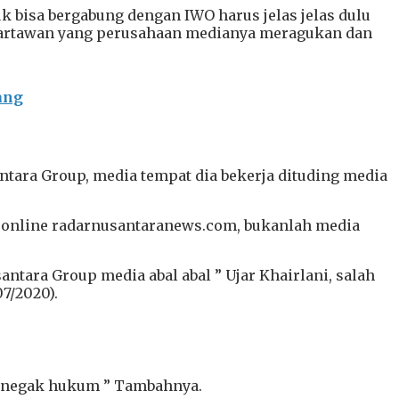
uk bisa bergabung dengan IWO harus jelas jelas dulu
a wartawan yang perusahaan medianya meragukan dan
ang
tara Group, media tempat dia bekerja dituding media
ia online radarnusantaranews.com, bukanlah media
ntara Group media abal abal ” Ujar Khairlani, salah
7/2020).
epenegak hukum ” Tambahnya.