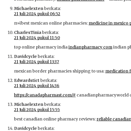
Michaelexten
berkata:
21 Juli 2024 pukul 06:52
п»їbest mexican online pharmacies:
medicine in mexico 
CharlesTinia
berkata:
21 Juli 2024 pukul 11:50
top online pharmacy india
indianpharmacy com
indian p
Davidcycle
berkata:
21 Juli 2024 pukul 13:37
mexican border pharmacies shipping to usa:
medication 
Edwardstict
berkata:
21 Juli 2024 pukul 14:36
https://canadapharmast.com/#
canadianpharmacyworld
Michaelexten
berkata:
21 Juli 2024 pukul 15:55
best canadian online pharmacy reviews:
reliable canadi
Davidcycle
berkata: