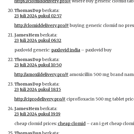
https://clomiddelivery.pro/#
where buy generic clomid tab
ThomasDop
berkata:
23 Juli 2024 pukul 02:57
http://clomiddelivery.pro/#
buying generic clomid no pres
JamesHem
berkata:
23 Juli 2024 pukul 06:32
paxlovid generic:
paxlovid india
– paxlovid buy
ThomasDop
berkata:
23 Juli 2024 pukul 10:50
http://amoxildelivery.pro/#
amoxicillin 500 mg brand nam
ThomasDop
berkata:
23 Juli 2024 pukul 18:15
http://ciprodelivery.pro/#
ciprofloxacin 500 mg tablet pric
JamesHem
berkata:
23 Juli 2024 pukul 19:19
cheap clomid prices:
cheap clomid
– can i get cheap clomi
ThomasDop
berkata: