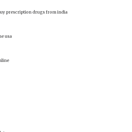
uy prescription drugs from india
he usa
nline