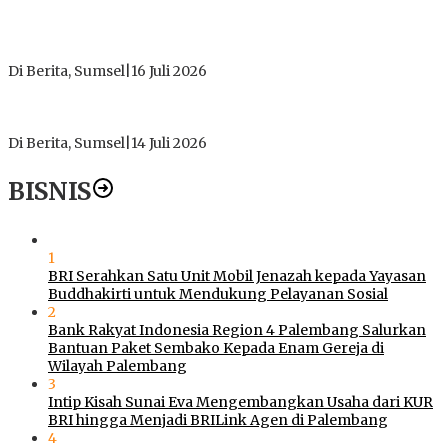
PT Gorby Putra Utama Hadirkan Harapan Baru Pendidikan di
Muratara, Gubernur Sumsel Resmikan SMA Negeri Ketapat
Bening
Di Berita, Sumsel
|
16 Juli 2026
Polres Muratara Pererat Sinergitas dengan TNI dan
Kejaksaan, Tegaskan Komitmen Jaga Kamtibmas
Di Berita, Sumsel
|
14 Juli 2026
BISNIS
1
BRI Serahkan Satu Unit Mobil Jenazah kepada Yayasan
Buddhakirti untuk Mendukung Pelayanan Sosial
2
Bank Rakyat Indonesia Region 4 Palembang Salurkan
Bantuan Paket Sembako Kepada Enam Gereja di
Wilayah Palembang
3
Intip Kisah Sunai Eva Mengembangkan Usaha dari KUR
BRI hingga Menjadi BRILink Agen di Palembang
4