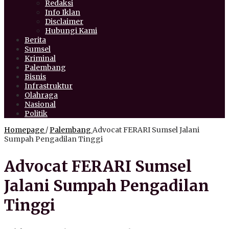
Redaksi
Info Iklan
Disclaimer
Hubungi Kami
Berita
Sumsel
Kriminal
Palembang
Bisnis
Infrastruktur
Olahraga
Nasional
Politik
Homepage
/
Palembang
Advocat FERARI Sumsel Jalani
Sumpah Pengadilan Tinggi
Advocat FERARI Sumsel
Jalani Sumpah Pengadilan
Tinggi