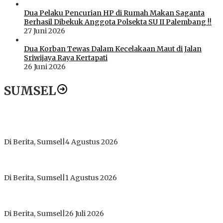
Dua Pelaku Pencurian HP di Rumah Makan Saganta
Berhasil Dibekuk Anggota Polsekta SU II Palembang !!
27 Juni 2026
Dua Korban Tewas Dalam Kecelakaan Maut di Jalan
Sriwijaya Raya Kertapati
26 Juni 2026
SUMSEL
Dugaan Gratifikasi Alsintan OKI Memanas, Akbar Tegaskan
Tidak Pernah Menerima Uang
Di Berita, Sumsel
|
4 Agustus 2026
Tokoh Masyarakat Desak Penghentian Operasional Galian
Tanpa Izin di Sekitar Jembatan Sei Siarak, Desa Tanah Abang
Di Berita, Sumsel
|
1 Agustus 2026
ICMI ORDA Muara Enim: Perdalam Tasawuf untuk Jaga
Kekhusyukan Shalat dan Keikhlasan Ibadah
Di Berita, Sumsel
|
26 Juli 2026