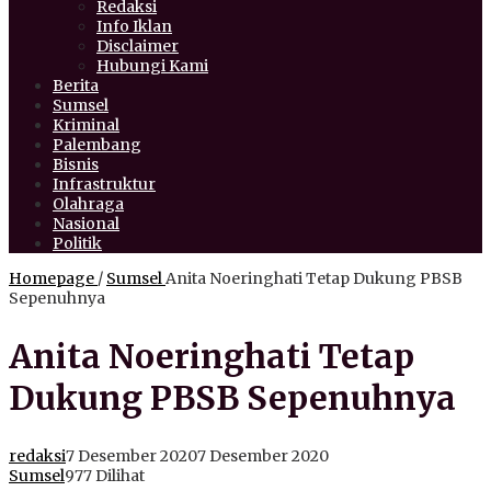
Redaksi
Info Iklan
Disclaimer
Hubungi Kami
Berita
Sumsel
Kriminal
Palembang
Bisnis
Infrastruktur
Olahraga
Nasional
Politik
Homepage
/
Sumsel
Anita Noeringhati Tetap Dukung PBSB
Sepenuhnya
Anita Noeringhati Tetap
Dukung PBSB Sepenuhnya
redaksi
7 Desember 2020
7 Desember 2020
Sumsel
977 Dilihat