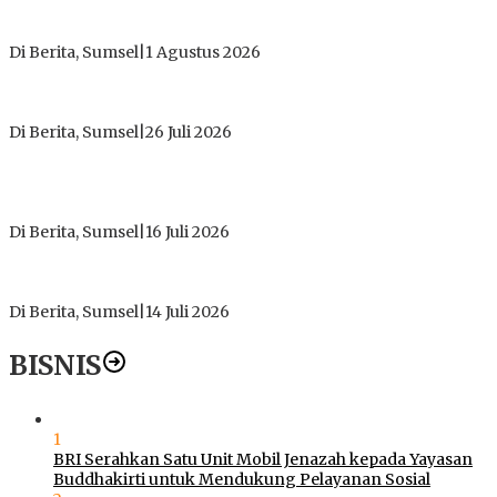
Tokoh Masyarakat Desak Penghentian Operasional Galian
Tanpa Izin di Sekitar Jembatan Sei Siarak, Desa Tanah Abang
Di Berita, Sumsel
|
1 Agustus 2026
ICMI ORDA Muara Enim: Perdalam Tasawuf untuk Jaga
Kekhusyukan Shalat dan Keikhlasan Ibadah
Di Berita, Sumsel
|
26 Juli 2026
PT Gorby Putra Utama Hadirkan Harapan Baru Pendidikan di
Muratara, Gubernur Sumsel Resmikan SMA Negeri Ketapat
Bening
Di Berita, Sumsel
|
16 Juli 2026
Polres Muratara Pererat Sinergitas dengan TNI dan
Kejaksaan, Tegaskan Komitmen Jaga Kamtibmas
Di Berita, Sumsel
|
14 Juli 2026
BISNIS
1
BRI Serahkan Satu Unit Mobil Jenazah kepada Yayasan
Buddhakirti untuk Mendukung Pelayanan Sosial