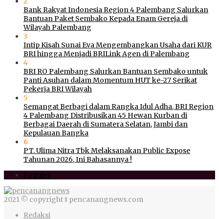
2
Bank Rakyat Indonesia Region 4 Palembang Salurkan
Bantuan Paket Sembako Kepada Enam Gereja di
Wilayah Palembang
3
Intip Kisah Sunai Eva Mengembangkan Usaha dari KUR
BRI hingga Menjadi BRILink Agen di Palembang
4
BRI RO Palembang Salurkan Bantuan Sembako untuk
Panti Asuhan dalam Momentum HUT ke-27 Serikat
Pekerja BRI Wilayah
5
Semangat Berbagi dalam Rangka Idul Adha, BRI Region
4 Palembang Distribusikan 45 Hewan Kurban di
Berbagai Daerah di Sumatera Selatan, Jambi dan
Kepulauan Bangka
6
PT. Ulima Nitra Tbk Melaksanakan Public Expose
Tahunan 2026, Ini Bahasannya !
Populer
2021 © copyright ‖ pencanangnews.com
Redaksi