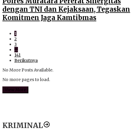
Polres Muratara Pererat Sinergitas
dengan TNI dan Kejaksaan, Tegaskan
Komitmen Jaga Kamtibmas
1
2
3
…
141
Berikutnya
No More Posts Available.
No more pages to load.
View More
KRIMINAL