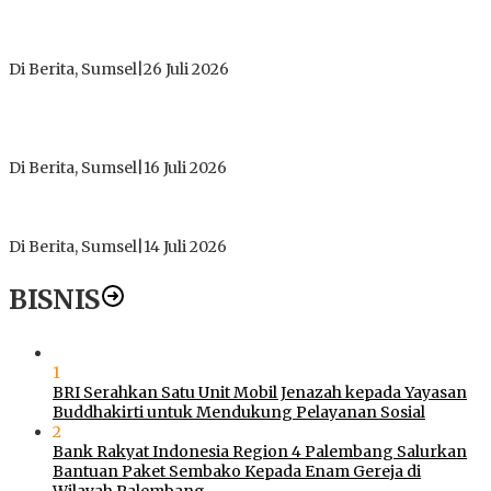
ICMI ORDA Muara Enim: Perdalam Tasawuf untuk Jaga
Kekhusyukan Shalat dan Keikhlasan Ibadah
Di Berita, Sumsel
|
26 Juli 2026
PT Gorby Putra Utama Hadirkan Harapan Baru Pendidikan di
Muratara, Gubernur Sumsel Resmikan SMA Negeri Ketapat
Bening
Di Berita, Sumsel
|
16 Juli 2026
Polres Muratara Pererat Sinergitas dengan TNI dan
Kejaksaan, Tegaskan Komitmen Jaga Kamtibmas
Di Berita, Sumsel
|
14 Juli 2026
BISNIS
1
BRI Serahkan Satu Unit Mobil Jenazah kepada Yayasan
Buddhakirti untuk Mendukung Pelayanan Sosial
2
Bank Rakyat Indonesia Region 4 Palembang Salurkan
Bantuan Paket Sembako Kepada Enam Gereja di
Wilayah Palembang