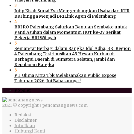
3
Intip Kisah Sunai Eva Mengembangkan Usaha dari KUR
BRI hingga Menjadi BRILink Agen di Palembang
4
BRI RO Palembang Salurkan Bantuan Sembako untuk
Panti Asuhan dalam Momentum HUT ke-27 Serikat
Pekerja BRI Wilayah
5
Semangat Berbagi dalam Rangka Idul Adha, BRI Region
4 Palembang Distribusikan 45 Hewan Kurban di
Berbagai Daerah di Sumatera Selatan, Jambi dan
Kepulauan Bangka
6
PT. Ulima Nitra Tbk Melaksanakan Public Expose
Tahunan 2026, Ini Bahasannya !
Populer
2021 © copyright ‖ pencanangnews.com
Redaksi
Disclaimer
Info Iklan
Hubungi Kami