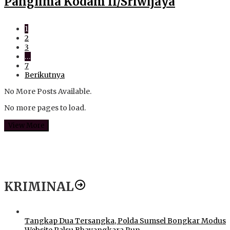
Panglima Kodam II/Sriwijaya
1
2
3
…
7
Berikutnya
No More Posts Available.
No more pages to load.
View More
KRIMINAL
Tangkap Dua Tersangka, Polda Sumsel Bongkar Modus
Website Palsu Bhayangkara Run