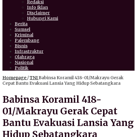
Redaksi
Info Iklan
Disclaimer
Hubungi Kami
Berita
Sumsel
Kriminal
Palembang
Bisnis
Infrastruktur
Olahraga
Nasional
Politik
Homepage
/
TNI
Babinsa Koramil 418-01/Makrayu Gerak
Cepat Bantu Evakuasi Lansia Yang Hidup Sebatangkara
Babinsa Koramil 418-
01/Makrayu Gerak Cepat
Bantu Evakuasi Lansia Yang
Hidup Sebatangkara