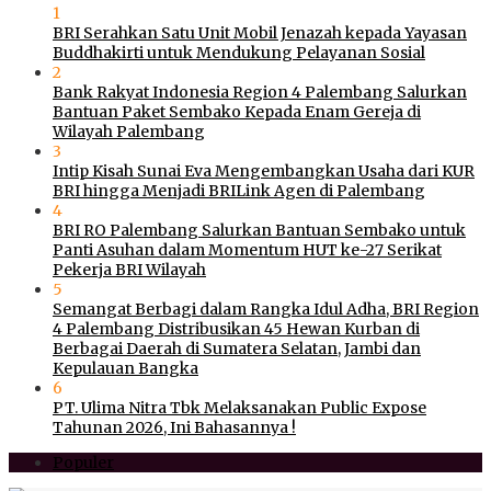
1
BRI Serahkan Satu Unit Mobil Jenazah kepada Yayasan
Buddhakirti untuk Mendukung Pelayanan Sosial
2
Bank Rakyat Indonesia Region 4 Palembang Salurkan
Bantuan Paket Sembako Kepada Enam Gereja di
Wilayah Palembang
3
Intip Kisah Sunai Eva Mengembangkan Usaha dari KUR
BRI hingga Menjadi BRILink Agen di Palembang
4
BRI RO Palembang Salurkan Bantuan Sembako untuk
Panti Asuhan dalam Momentum HUT ke-27 Serikat
Pekerja BRI Wilayah
5
Semangat Berbagi dalam Rangka Idul Adha, BRI Region
4 Palembang Distribusikan 45 Hewan Kurban di
Berbagai Daerah di Sumatera Selatan, Jambi dan
Kepulauan Bangka
6
PT. Ulima Nitra Tbk Melaksanakan Public Expose
Tahunan 2026, Ini Bahasannya !
Populer