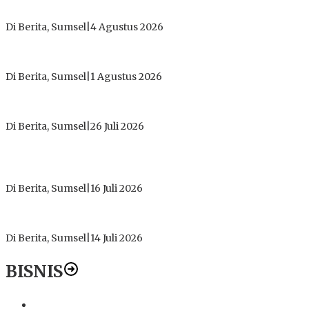
Dugaan Gratifikasi Alsintan OKI Memanas, Akbar Tegaskan
Tidak Pernah Menerima Uang
Di Berita, Sumsel
|
4 Agustus 2026
Tokoh Masyarakat Desak Penghentian Operasional Galian
Tanpa Izin di Sekitar Jembatan Sei Siarak, Desa Tanah Abang
Di Berita, Sumsel
|
1 Agustus 2026
ICMI ORDA Muara Enim: Perdalam Tasawuf untuk Jaga
Kekhusyukan Shalat dan Keikhlasan Ibadah
Di Berita, Sumsel
|
26 Juli 2026
PT Gorby Putra Utama Hadirkan Harapan Baru Pendidikan di
Muratara, Gubernur Sumsel Resmikan SMA Negeri Ketapat
Bening
Di Berita, Sumsel
|
16 Juli 2026
Polres Muratara Pererat Sinergitas dengan TNI dan
Kejaksaan, Tegaskan Komitmen Jaga Kamtibmas
Di Berita, Sumsel
|
14 Juli 2026
BISNIS