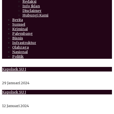
Redaksi
Info Iklan
Disclaimer
Hubungi Kami
Berita
Sumsel
Kriminal
Palembang
Bisnis
Infrastruktur
Olahraga
Nasional
Politik
Kapolsek SU I
Gelar Hajatan Pakai House Musik, Tuan Rumah Bersama
Pemilik Orgen Diamankan Polsek SU I Palembang
29 Januari 2024
Kapolsek SU I
Kapolsek Seberang Ulu Satu Laksanakan Jum’at Curhat
Dengan Warga RT 57 Kelurahan 5 Ulu Palembang
12 Januari 2024