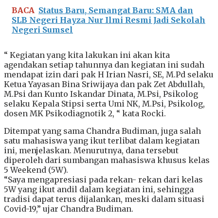
BACA
Status Baru, Semangat Baru: SMA dan
SLB Negeri Hayza Nur Ilmi Resmi Jadi Sekolah
Negeri Sumsel
“ Kegiatan yang kita lakukan ini akan kita
agendakan setiap tahunnya dan kegiatan ini sudah
mendapat izin dari pak H Irian Nasri, SE, M.Pd selaku
Ketua Yayasan Bina Sriwijaya dan pak Zet Abdullah,
M.Psi dan Kunto Iskandar Dinata, M.Psi, Psikolog
selaku Kepala Stipsi serta Umi NK, M.Psi, Psikolog,
dosen MK Psikodiagnotik 2, “ kata Rocki.
Ditempat yang sama Chandra Budiman, juga salah
satu mahasiswa yang ikut terlibat dalam kegiatan
ini, menjelaskan. Menurutnya, dana tersebut
diperoleh dari sumbangan mahasiswa khusus kelas
5 Weekend (5W).
“Saya mengapresiasi pada rekan- rekan dari kelas
5W yang ikut andil dalam kegiatan ini, sehingga
tradisi dapat terus dijalankan, meski dalam situasi
Covid-19,” ujar Chandra Budiman.