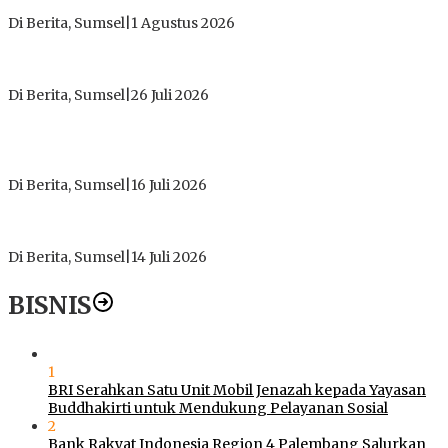
Tanpa Izin di Sekitar Jembatan Sei Siarak, Desa Tanah Abang
Di Berita, Sumsel
|
1 Agustus 2026
ICMI ORDA Muara Enim: Perdalam Tasawuf untuk Jaga
Kekhusyukan Shalat dan Keikhlasan Ibadah
Di Berita, Sumsel
|
26 Juli 2026
PT Gorby Putra Utama Hadirkan Harapan Baru Pendidikan di
Muratara, Gubernur Sumsel Resmikan SMA Negeri Ketapat
Bening
Di Berita, Sumsel
|
16 Juli 2026
Polres Muratara Pererat Sinergitas dengan TNI dan
Kejaksaan, Tegaskan Komitmen Jaga Kamtibmas
Di Berita, Sumsel
|
14 Juli 2026
BISNIS
1
BRI Serahkan Satu Unit Mobil Jenazah kepada Yayasan
Buddhakirti untuk Mendukung Pelayanan Sosial
2
Bank Rakyat Indonesia Region 4 Palembang Salurkan