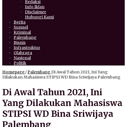
Redaksi
Info Iklan
Disclaimer
Hubungi Kami
Berita
Sumsel
Kriminal
Palembang
Bisnis
Infrastruktur
Olahraga
Nasional
Politik
Homepage
/
Palembang
Di Awal Tahun 2021, Ini Yang
Dilakukan Mahasiswa STIPSI WD Bina Sriwijaya Palembang
Di Awal Tahun 2021, Ini
Yang Dilakukan Mahasiswa
STIPSI WD Bina Sriwijaya
Palembang