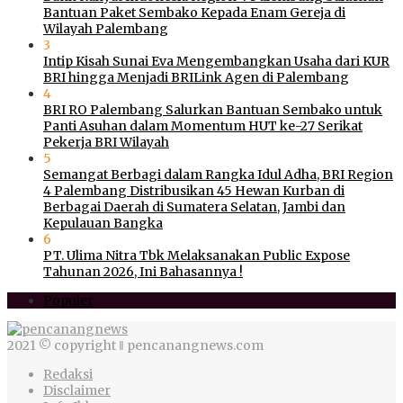
Bantuan Paket Sembako Kepada Enam Gereja di
Wilayah Palembang
3
Intip Kisah Sunai Eva Mengembangkan Usaha dari KUR
BRI hingga Menjadi BRILink Agen di Palembang
4
BRI RO Palembang Salurkan Bantuan Sembako untuk
Panti Asuhan dalam Momentum HUT ke-27 Serikat
Pekerja BRI Wilayah
5
Semangat Berbagi dalam Rangka Idul Adha, BRI Region
4 Palembang Distribusikan 45 Hewan Kurban di
Berbagai Daerah di Sumatera Selatan, Jambi dan
Kepulauan Bangka
6
PT. Ulima Nitra Tbk Melaksanakan Public Expose
Tahunan 2026, Ini Bahasannya !
Populer
2021 © copyright ‖ pencanangnews.com
Redaksi
Disclaimer