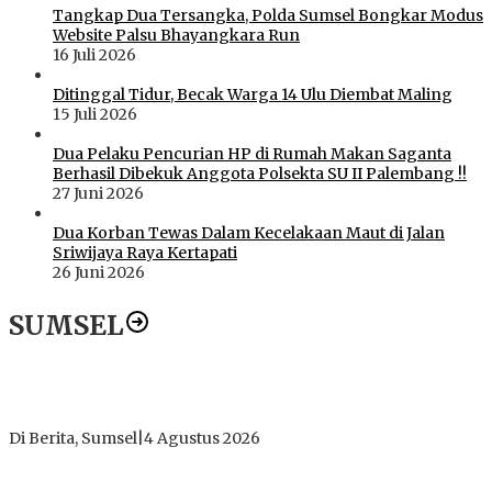
Tangkap Dua Tersangka, Polda Sumsel Bongkar Modus
Website Palsu Bhayangkara Run
16 Juli 2026
Ditinggal Tidur, Becak Warga 14 Ulu Diembat Maling
15 Juli 2026
Dua Pelaku Pencurian HP di Rumah Makan Saganta
Berhasil Dibekuk Anggota Polsekta SU II Palembang !!
27 Juni 2026
Dua Korban Tewas Dalam Kecelakaan Maut di Jalan
Sriwijaya Raya Kertapati
26 Juni 2026
SUMSEL
Dugaan Gratifikasi Alsintan OKI Memanas, Akbar Tegaskan
Tidak Pernah Menerima Uang
Di Berita, Sumsel
|
4 Agustus 2026
Tokoh Masyarakat Desak Penghentian Operasional Galian