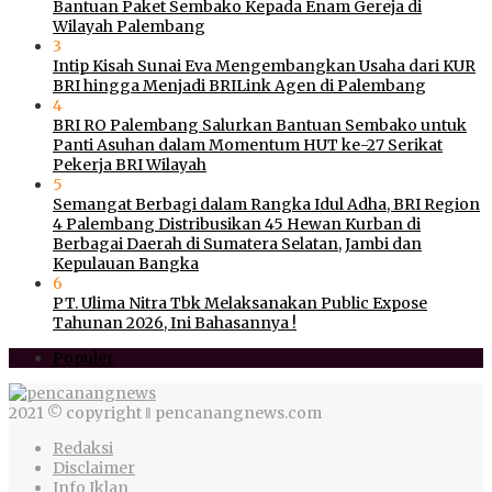
Bantuan Paket Sembako Kepada Enam Gereja di
Wilayah Palembang
3
Intip Kisah Sunai Eva Mengembangkan Usaha dari KUR
BRI hingga Menjadi BRILink Agen di Palembang
4
BRI RO Palembang Salurkan Bantuan Sembako untuk
Panti Asuhan dalam Momentum HUT ke-27 Serikat
Pekerja BRI Wilayah
5
Semangat Berbagi dalam Rangka Idul Adha, BRI Region
4 Palembang Distribusikan 45 Hewan Kurban di
Berbagai Daerah di Sumatera Selatan, Jambi dan
Kepulauan Bangka
6
PT. Ulima Nitra Tbk Melaksanakan Public Expose
Tahunan 2026, Ini Bahasannya !
Populer
2021 © copyright ‖ pencanangnews.com
Redaksi
Disclaimer
Info Iklan