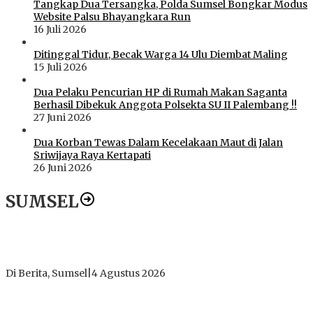
Tangkap Dua Tersangka, Polda Sumsel Bongkar Modus
Website Palsu Bhayangkara Run
16 Juli 2026
Ditinggal Tidur, Becak Warga 14 Ulu Diembat Maling
15 Juli 2026
Dua Pelaku Pencurian HP di Rumah Makan Saganta
Berhasil Dibekuk Anggota Polsekta SU II Palembang !!
27 Juni 2026
Dua Korban Tewas Dalam Kecelakaan Maut di Jalan
Sriwijaya Raya Kertapati
26 Juni 2026
SUMSEL
Dugaan Gratifikasi Alsintan OKI Memanas, Akbar Tegaskan
Tidak Pernah Menerima Uang
Di Berita, Sumsel
|
4 Agustus 2026
Tokoh Masyarakat Desak Penghentian Operasional Galian
Tanpa Izin di Sekitar Jembatan Sei Siarak, Desa Tanah Abang