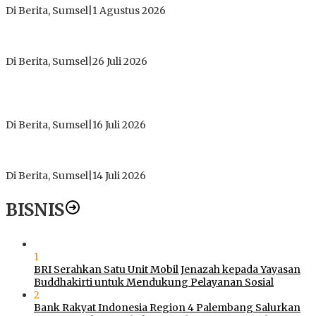
Di Berita, Sumsel
|
1 Agustus 2026
ICMI ORDA Muara Enim: Perdalam Tasawuf untuk Jaga
Kekhusyukan Shalat dan Keikhlasan Ibadah
Di Berita, Sumsel
|
26 Juli 2026
PT Gorby Putra Utama Hadirkan Harapan Baru Pendidikan di
Muratara, Gubernur Sumsel Resmikan SMA Negeri Ketapat
Bening
Di Berita, Sumsel
|
16 Juli 2026
Polres Muratara Pererat Sinergitas dengan TNI dan
Kejaksaan, Tegaskan Komitmen Jaga Kamtibmas
Di Berita, Sumsel
|
14 Juli 2026
BISNIS
1
BRI Serahkan Satu Unit Mobil Jenazah kepada Yayasan
Buddhakirti untuk Mendukung Pelayanan Sosial
2
Bank Rakyat Indonesia Region 4 Palembang Salurkan