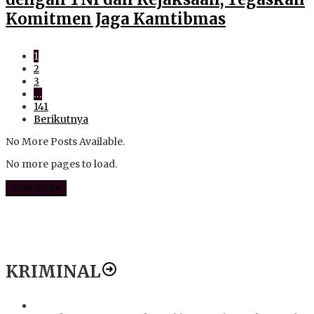
Komitmen Jaga Kamtibmas
1
2
3
…
141
Berikutnya
No More Posts Available.
No more pages to load.
View More
KRIMINAL