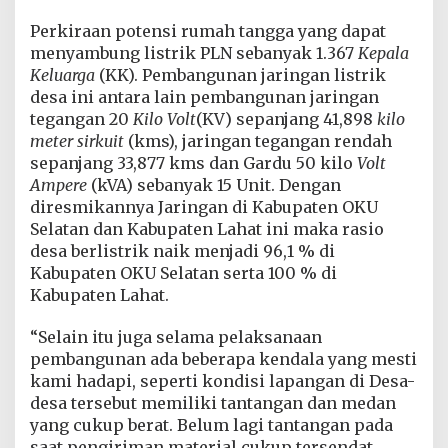
i
s
Perkiraan potensi rumah tangga yang dapat
t
menyambung listrik PLN sebanyak 1.367
Kepala
r
Keluarga
(KK). Pembangunan jaringan listrik
i
desa ini antara lain pembangunan jaringan
k
tegangan 20
Kilo Volt
U
(KV) sepanjang 41,898
kilo
n
meter sirkuit
(kms), jaringan tegangan rendah
t
sepanjang 33,877 kms dan Gardu 50 kilo
Volt
u
Ampere
(kVA) sebanyak 15 Unit. Dengan
k
diresmikannya Jaringan di Kabupaten OKU
6
D
Selatan dan Kabupaten Lahat ini maka rasio
e
desa berlistrik naik menjadi 96,1 % di
s
Kabupaten OKU Selatan serta 100 % di
a
Kabupaten Lahat.
d
i
K
“Selain itu juga selama pelaksanaan
a
pembangunan ada beberapa kendala yang mesti
b
kami hadapi, seperti kondisi lapangan di Desa-
u
desa tersebut memiliki tantangan dan medan
p
yang cukup berat. Belum lagi tantangan pada
a
t
saat pengiriman material cukup tersendat