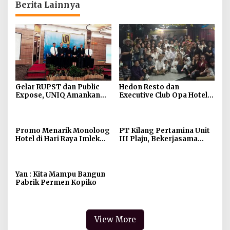
Berita Lainnya
Gelar RUPST dan Public
Hedon Resto dan
Expose, UNIQ Amankan
Executive Club Opa Hotel
Kontrak Rp 93 Miliar dari
Palembang Rayakan
Medco Energy
Anniversary ke-2
Promo Menarik Monoloog
PT Kilang Pertamina Unit
Hotel di Hari Raya Imlek
III Plaju, Bekerjasama
dan Cap Go Meh
Dengan Universitas PGRI
Palembang dan BRIN
Yan : Kita Mampu Bangun
Pabrik Permen Kopiko
View More