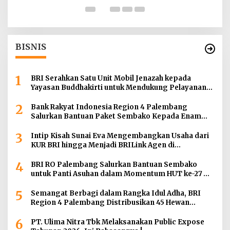
BISNIS
1
BRI Serahkan Satu Unit Mobil Jenazah kepada
Yayasan Buddhakirti untuk Mendukung Pelayanan
Sosial
2
Bank Rakyat Indonesia Region 4 Palembang
Salurkan Bantuan Paket Sembako Kepada Enam
Gereja di Wilayah Palembang
3
Intip Kisah Sunai Eva Mengembangkan Usaha dari
KUR BRI hingga Menjadi BRILink Agen di
Palembang
4
BRI RO Palembang Salurkan Bantuan Sembako
untuk Panti Asuhan dalam Momentum HUT ke-27
Serikat Pekerja BRI Wilayah
5
Semangat Berbagi dalam Rangka Idul Adha, BRI
Region 4 Palembang Distribusikan 45 Hewan
Kurban di Berbagai Daerah di Sumatera Selatan,
6
Jambi dan Kepulauan Bangka
PT. Ulima Nitra Tbk Melaksanakan Public Expose