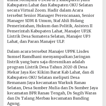
e
Kabupaten Lahat dan Kabupaten OKU Selatan
g
secara Virtual Zoom. Hadir dalam Acara
e
r
tersebut Senior Manager Perencanaan, Senior
i
Manager SDM & Umum, Staf Ahli Bidang
,
Pemerintahan, Hukum dan Politik, Asisten II
P
Pemerintah Kabupaten Lahat, Manajer UP2K
L
Listrik Desa Sumatera Selatan, Manajer UP3
N
U
Lahat, dan Paran Manajer ULP.
I
W
Dalam acara tersebut Manajer UPPK Lisdes
S
Sumsel Ramdhani menyampaikan Jaringan
2
listrik yang baru saja diresmikan adalah
J
B
program Listrik Desa Tahun 2020 di Desa
R
Mekar Jaya Kec Kikim Barat Kab Lahat, dan di
e
Kabupaten OKU Selatan meliputi Desa
s
Remanam Jaya kecamatan Warkuk Ranau
m
i
Selatan, Desa Sumber Mulia dan Ds Sumber Jaya
k
kecamatan BPR Ranau Tengah, Ds Sugih Waras
a
dan Ds Talang Merbau kecamatan Banding
n
Agung.
L