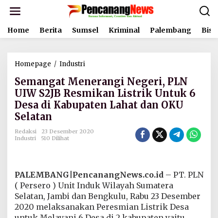
L
e
w
Home
Berita
Sumsel
Kriminal
Palembang
Bisn
a
t
i
k
Homepage
/
Industri
S
e
e
k
Semangat Menerangi Negeri, PLN
m
o
a
UIW S2JB Resmikan Listrik Untuk 6
n
n
t
Desa di Kabupaten Lahat dan OKU
g
e
Selatan
a
n
t
Redaksi
23 Desember 2020
M
Industri
510 Dilihat
e
n
e
r
PALEMBANG|PencanangNews.co.id
– PT. PLN
a
( Persero ) Unit Induk Wilayah Sumatera
n
Selatan, Jambi dan Bengkulu, Rabu 23 Desember
g
i
2020 melaksanakan Peresmian Listrik Desa
N
untuk Melayani 6 Desa di 2 kabupaten yaitu