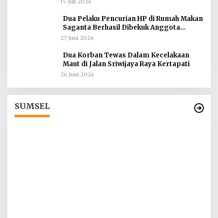
15 Juli 2026
Dua Pelaku Pencurian HP di Rumah Makan
Saganta Berhasil Dibekuk Anggota
Polsekta SU II Palembang !!
27 Juni 2026
Dua Korban Tewas Dalam Kecelakaan
Maut di Jalan Sriwijaya Raya Kertapati
26 Juni 2026
Tokoh Masyarakat Desak Penghentian
ah
Operasional Galian Tanpa Izin di Sekitar
Jembatan Sei Siarak, Desa Tanah Abang
Di Berita, Sumsel
|
1 Agustus 2026
SUMSEL
I
T
d
Di