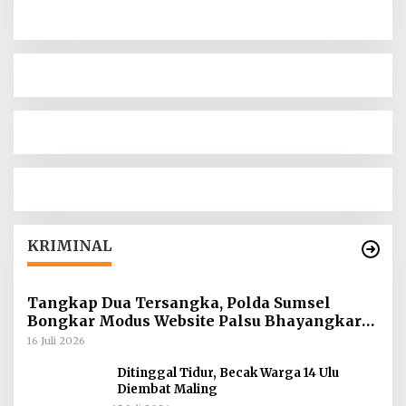
KRIMINAL
Tangkap Dua Tersangka, Polda Sumsel
Bongkar Modus Website Palsu Bhayangkara
Run
16 Juli 2026
Ditinggal Tidur, Becak Warga 14 Ulu
Diembat Maling