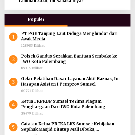
Tahunan 2026, Ini Bahasannya !
Populer
PT PGE Tanjung Laut Diduga Menghindar dari
1
Awak Media
128983 Dilihat
Polsek Gandus Serahkan Bantuan Sembako ke
2
IWO Kota Palembang
89336 Dilihat
Gelar Pelatihan Dasar Layanan Aktif Baznas, Ini
3
Harapan Asisten I Pemprov Sumsel
60791 Dilihat
Ketua FKPKBP Sumsel Terima Piagam
4
Penghargaan Dari IWO Kota Palembang
28479 Dilihat
Catatan Ketua PB IKA LKS Sumsel: Kebijakan
5
Sepihak Masjid Ditutup Mall Dibuka,
Menghidupkan Dunia Mematikan Iman