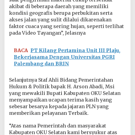
e
akibat di beberapa daerah yang memiliki
n
kondisi geografis berupa perbukitan serta
L
akses jalan yang sulit dilalui dikarenakan
a
h
faktor cuaca yang sering hujan, seperti terlihat
a
pada Video Tayangan”, Jelasnya
t
d
a
BACA
PT Kilang Pertamina Unit III Plaju,
n
Bekerjasama Dengan Universitas PGRI
O
Palembang dan BRIN
K
U
S
Selanjutnya Staf Ahli Bidang Pemerintahan
e
l
Hukum & Politik bapak H. Arson Abadi, Msi
a
yang mewakili Bupati Kabupaten OKU Selatan
t
menyampaikan ucapan terima kasih yang
a
sebesar besarya kepada jajaran PLN yang
n
memberikan pelayanan Terbaik.
“Atas nama Pemerintah dan masyarakat
Kabupaten OKU Selatan kami bersyukur atas