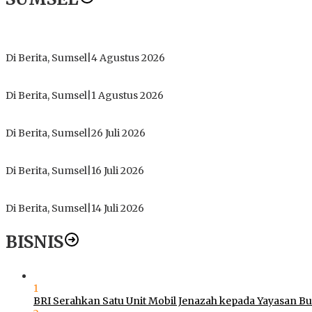
Dugaan Gratifikasi Alsintan OKI Memanas, Akbar Tegaskan T
Di Berita, Sumsel
|
4 Agustus 2026
Tokoh Masyarakat Desak Penghentian Operasional Galian Tanpa
Di Berita, Sumsel
|
1 Agustus 2026
ICMI ORDA Muara Enim: Perdalam Tasawuf untuk Jaga Kekhusy
Di Berita, Sumsel
|
26 Juli 2026
PT Gorby Putra Utama Hadirkan Harapan Baru Pendidikan di 
Di Berita, Sumsel
|
16 Juli 2026
Polres Muratara Pererat Sinergitas dengan TNI dan Kejaksa
Di Berita, Sumsel
|
14 Juli 2026
BISNIS
1
BRI Serahkan Satu Unit Mobil Jenazah kepada Yayasan B