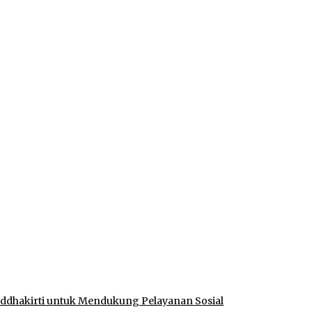
idak Pernah Menerima Uang
 Izin di Sekitar Jembatan Sei Siarak, Desa Tanah Abang
ukan Shalat dan Keikhlasan Ibadah
Muratara, Gubernur Sumsel Resmikan SMA Negeri Ketapat Beni
an, Tegaskan Komitmen Jaga Kamtibmas
uddhakirti untuk Mendukung Pelayanan Sosial