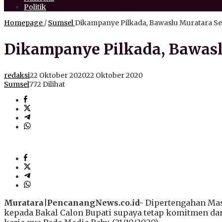
Politik
Homepage
/
Sumsel
Dikampanye Pilkada, Bawaslu Muratara Sel
Dikampanye Pilkada, Bawaslu
redaksi
22 Oktober 2020
22 Oktober 2020
Sumsel
772 Dilihat
Muratara|PencanangNews.co.id-
Dipertengahan Mas
kepada Bakal Calon Bupati supaya tetap komitmen da