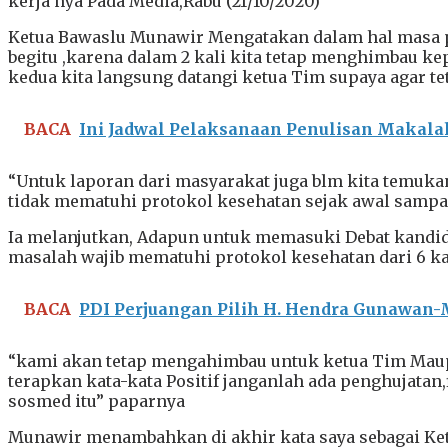
kerja nya Pada Media,Rabu (21/10/2020)
Ketua Bawaslu Munawir Mengatakan dalam hal masa p
begitu ,karena dalam 2 kali kita tetap menghimbau ke
kedua kita langsung datangi ketua Tim supaya agar 
BACA
Ini Jadwal Pelaksanaan Penulisan Makal
“Untuk laporan dari masyarakat juga blm kita temuka
tidak mematuhi protokol kesehatan sejak awal sampa
Ia melanjutkan, Adapun untuk memasuki Debat kandida
masalah wajib mematuhi protokol kesehatan dari 6 ka
BACA
PDI Perjuangan Pilih H. Hendra Gunawan
“kami akan tetap mengahimbau untuk ketua Tim Maupu
terapkan kata-kata Positif janganlah ada penghujatan
sosmed itu” paparnya
Munawir menambahkan di akhir kata saya sebagai Ket