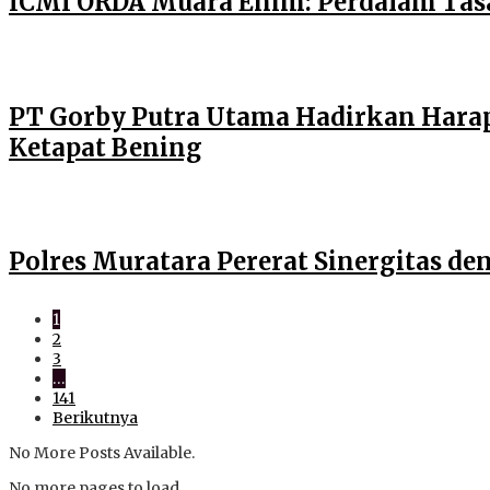
ICMI ORDA Muara Enim: Perdalam Tasa
PT Gorby Putra Utama Hadirkan Harap
Ketapat Bening
Polres Muratara Pererat Sinergitas 
1
2
3
…
141
Berikutnya
No More Posts Available.
No more pages to load.