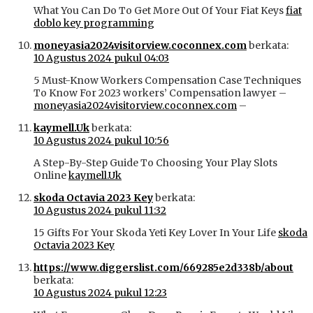
What You Can Do To Get More Out Of Your Fiat Keys
fiat
doblo key programming
moneyasia2024visitorview.coconnex.com
berkata:
10 Agustus 2024 pukul 04:03
5 Must-Know Workers Compensation Case Techniques
To Know For 2023 workers’ Compensation lawyer –
moneyasia2024visitorview.coconnex.com
–
kaymell.Uk
berkata:
10 Agustus 2024 pukul 10:56
A Step-By-Step Guide To Choosing Your Play Slots
Online
kaymell.Uk
skoda Octavia 2023 Key
berkata:
10 Agustus 2024 pukul 11:32
15 Gifts For Your Skoda Yeti Key Lover In Your Life
skoda
Octavia 2023 Key
https://www.diggerslist.com/669285e2d338b/about
berkata:
10 Agustus 2024 pukul 12:23