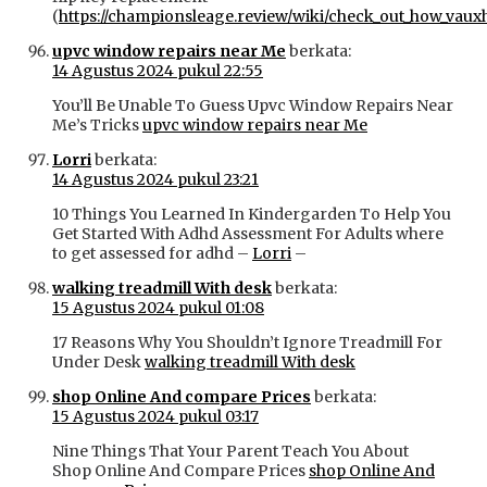
(
https://championsleage.review/wiki/check_out_how_vauxh
upvc window repairs near Me
berkata:
14 Agustus 2024 pukul 22:55
You’ll Be Unable To Guess Upvc Window Repairs Near
Me’s Tricks
upvc window repairs near Me
Lorri
berkata:
14 Agustus 2024 pukul 23:21
10 Things You Learned In Kindergarden To Help You
Get Started With Adhd Assessment For Adults where
to get assessed for adhd –
Lorri
–
walking treadmill With desk
berkata:
15 Agustus 2024 pukul 01:08
17 Reasons Why You Shouldn’t Ignore Treadmill For
Under Desk
walking treadmill With desk
shop Online And compare Prices
berkata:
15 Agustus 2024 pukul 03:17
Nine Things That Your Parent Teach You About
Shop Online And Compare Prices
shop Online And