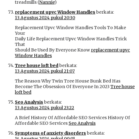
treadmills (
Nannie
)
replacement upvc Window Handles
berkata:
13 Agustus 2024 pukul 20:30
Replacement Upvc Window Handles Tools To Make
Your
Daily Life Replacement Upvc Window Handles Trick
That
Should Be Used By Everyone Know
replacement upvc
Window Handles
Tree house loft bed
berkata:
13 Agustus 2024 pukul 21:07
The Reason Why Twin Tree House Bunk Bed Has
Become The Obsession Of Everyone In 2023
Tree house
loft bed
Seo Analysis
berkata:
13 Agustus 2024 pukul 23:22
A Brief History Of Affordable SEO Services History Of
Affordable SEO Services
Seo Analysis
Symptoms of anxiety disorders
berkata:
14 Agustus 2024 pukul 00:01