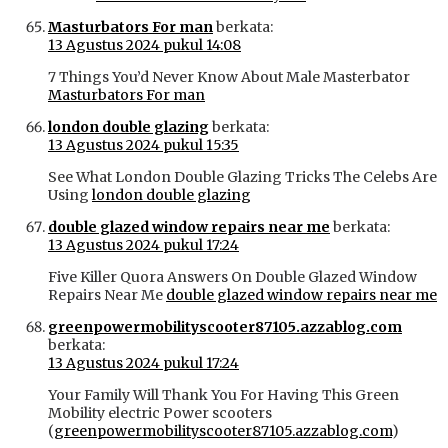
Masturbators For man
berkata:
13 Agustus 2024 pukul 14:08
7 Things You’d Never Know About Male Masterbator
Masturbators For man
london double glazing
berkata:
13 Agustus 2024 pukul 15:35
See What London Double Glazing Tricks The Celebs Are
Using
london double glazing
double glazed window repairs near me
berkata:
13 Agustus 2024 pukul 17:24
Five Killer Quora Answers On Double Glazed Window
Repairs Near Me
double glazed window repairs near me
greenpowermobilityscooter87105.azzablog.com
berkata:
13 Agustus 2024 pukul 17:24
Your Family Will Thank You For Having This Green
Mobility electric Power scooters
(
greenpowermobilityscooter87105.azzablog.com
)