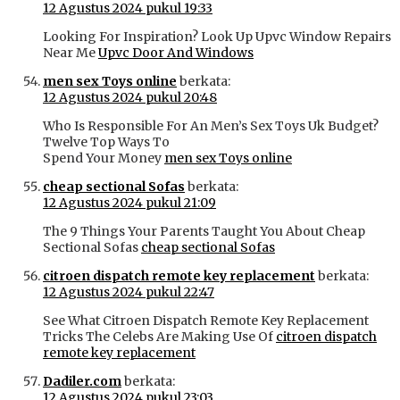
12 Agustus 2024 pukul 19:33
Looking For Inspiration? Look Up Upvc Window Repairs
Near Me
Upvc Door And Windows
men sex Toys online
berkata:
12 Agustus 2024 pukul 20:48
Who Is Responsible For An Men’s Sex Toys Uk Budget?
Twelve Top Ways To
Spend Your Money
men sex Toys online
cheap sectional Sofas
berkata:
12 Agustus 2024 pukul 21:09
The 9 Things Your Parents Taught You About Cheap
Sectional Sofas
cheap sectional Sofas
citroen dispatch remote key replacement
berkata:
12 Agustus 2024 pukul 22:47
See What Citroen Dispatch Remote Key Replacement
Tricks The Celebs Are Making Use Of
citroen dispatch
remote key replacement
Dadiler.com
berkata:
12 Agustus 2024 pukul 23:03