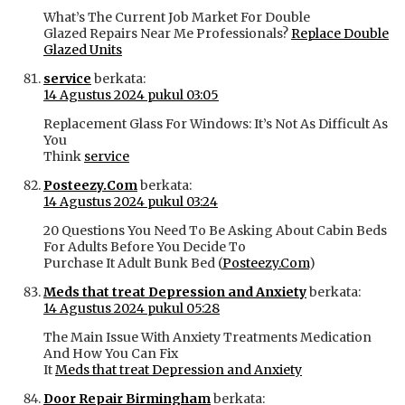
What’s The Current Job Market For Double
Glazed Repairs Near Me Professionals?
Replace Double
Glazed Units
service
berkata:
14 Agustus 2024 pukul 03:05
Replacement Glass For Windows: It’s Not As Difficult As
You
Think
service
Posteezy.Com
berkata:
14 Agustus 2024 pukul 03:24
20 Questions You Need To Be Asking About Cabin Beds
For Adults Before You Decide To
Purchase It Adult Bunk Bed (
Posteezy.Com
)
Meds that treat Depression and Anxiety
berkata:
14 Agustus 2024 pukul 05:28
The Main Issue With Anxiety Treatments Medication
And How You Can Fix
It
Meds that treat Depression and Anxiety
Door Repair Birmingham
berkata: