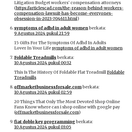
Litigation Budget workers’ compensation attorneys
(
https://articlescad.com/the-reason-behind-workers-
compensation-lawsuit-has-become-everyones-
obsession-in-2023-704611.html
)
symptoms of adhd in adult women
berkata:
9 Agustus 2024 pukul 21:59
15 Gifts For The Symptoms Of Adhd In Adults
Lover In Your Life
symptoms of adhd in adult women
Foldable Treadmills
berkata:
10 Agustus 2024 pukul 00:32
This Is The History Of Foldable Flat Treadmill
Foldable
Treadmills
offmarketbusinessforsale.com
berkata:
10 Agustus 2024 pukul 02:59
20 Things That Only The Most Devoted Shop Online
Fans Know where can i shop online with google pay
(
offmarketbusinessforsale.com
)
fiat doblo key programming
berkata:
10 Agustus 2024 pukul 03:05