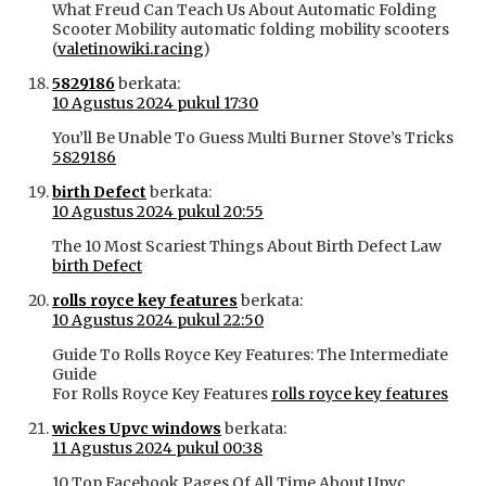
What Freud Can Teach Us About Automatic Folding
Scooter Mobility automatic folding mobility scooters
(
valetinowiki.racing
)
5829186
berkata:
10 Agustus 2024 pukul 17:30
You’ll Be Unable To Guess Multi Burner Stove’s Tricks
5829186
birth Defect
berkata:
10 Agustus 2024 pukul 20:55
The 10 Most Scariest Things About Birth Defect Law
birth Defect
rolls royce key features
berkata:
10 Agustus 2024 pukul 22:50
Guide To Rolls Royce Key Features: The Intermediate
Guide
For Rolls Royce Key Features
rolls royce key features
wickes Upvc windows
berkata:
11 Agustus 2024 pukul 00:38
10 Top Facebook Pages Of All Time About Upvc