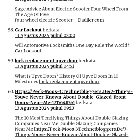
Sage Advice About Electric Scooter Four Wheel From
The Age Of Five
four wheel electric Scooter –
Dadiler.com
–
Car Lockout
berkata:
13 Agustus 2024 pukul 02:00
Will Automotive Locksmiths One Day Rule The World?
Car Lockout
lock replacement upvc door
berkata:
13 Agustus 2024 pukul 04:51
What Is Upvc Doors? History Of Upvc Doors In 10
Milestones
lock replacement upvc door
Https://Peck-Moos-3.Technetbloggers.De/7-Things-
Youve-Never-Known-About-Double-Glazed-Front-
Doors-Near-Me-1717648351
berkata:
13 Agustus 2024 pukul 09:13
The 10 Most Terrifying Things About Double Glazing
Companies Near Me Double Glazing Companies
Near Me [
https://Peck-Moos-3.Technetbloggers.De/7-
Things-Youve-Never-Known-About-Double-Glazed-