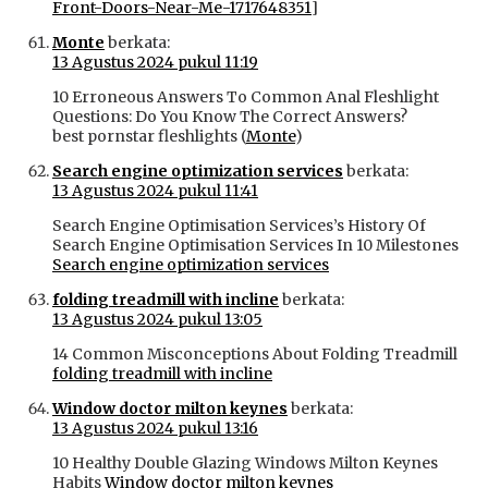
Front-Doors-Near-Me-1717648351
]
Monte
berkata:
13 Agustus 2024 pukul 11:19
10 Erroneous Answers To Common Anal Fleshlight
Questions: Do You Know The Correct Answers?
best pornstar fleshlights (
Monte
)
Search engine optimization services
berkata:
13 Agustus 2024 pukul 11:41
Search Engine Optimisation Services’s History Of
Search Engine Optimisation Services In 10 Milestones
Search engine optimization services
folding treadmill with incline
berkata:
13 Agustus 2024 pukul 13:05
14 Common Misconceptions About Folding Treadmill
folding treadmill with incline
Window doctor milton keynes
berkata:
13 Agustus 2024 pukul 13:16
10 Healthy Double Glazing Windows Milton Keynes
Habits
Window doctor milton keynes