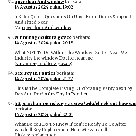
upvc door And window
berkata:
14 Agustus 2024 pukul 19:02
5 Killer Quora Questions On Upvc Front Doors Supplied
And Fitted Near
Me
upvc door And window
vuf.minagricultura.gov.co
berkata:
14 Agustus 2024 pukul 20:18
What NOT To Do Within The Window Doctor Near Me
Industry the window Doctor near me
(
vuf.minagricultura.gov.co
)
Sex Toy In Panties
berkata:
14 Agustus 2024 pukul 21:27
This Is The Complete Listing Of Vibrating Panty Sex Toy
Dos And Don’ts
Sex Toy In Panties
https://championsleage.review/wiki/check_out_how_vau
berkata:
14 Agustus 2024 pukul 22:01
What Do You Do To Know If You’re Ready To Go After
Vauxhall Key Replacement Near Me vauxhall
flip key replacement