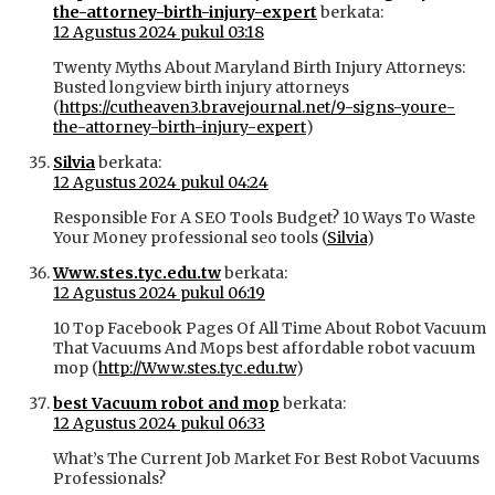
the-attorney-birth-injury-expert
berkata:
12 Agustus 2024 pukul 03:18
Twenty Myths About Maryland Birth Injury Attorneys:
Busted longview birth injury attorneys
(
https://cutheaven3.bravejournal.net/9-signs-youre-
the-attorney-birth-injury-expert
)
Silvia
berkata:
12 Agustus 2024 pukul 04:24
Responsible For A SEO Tools Budget? 10 Ways To Waste
Your Money professional seo tools (
Silvia
)
Www.stes.tyc.edu.tw
berkata:
12 Agustus 2024 pukul 06:19
10 Top Facebook Pages Of All Time About Robot Vacuum
That Vacuums And Mops best affordable robot vacuum
mop (
http://Www.stes.tyc.edu.tw
)
best Vacuum robot and mop
berkata:
12 Agustus 2024 pukul 06:33
What’s The Current Job Market For Best Robot Vacuums
Professionals?