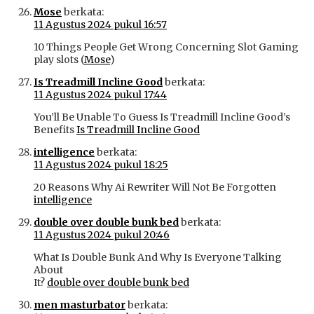
Mose
berkata:
11 Agustus 2024 pukul 16:57
10 Things People Get Wrong Concerning Slot Gaming
play slots (
Mose
)
Is Treadmill Incline Good
berkata:
11 Agustus 2024 pukul 17:44
You’ll Be Unable To Guess Is Treadmill Incline Good’s
Benefits
Is Treadmill Incline Good
intelligence
berkata:
11 Agustus 2024 pukul 18:25
20 Reasons Why Ai Rewriter Will Not Be Forgotten
intelligence
double over double bunk bed
berkata:
11 Agustus 2024 pukul 20:46
What Is Double Bunk And Why Is Everyone Talking
About
It?
double over double bunk bed
men masturbator
berkata: