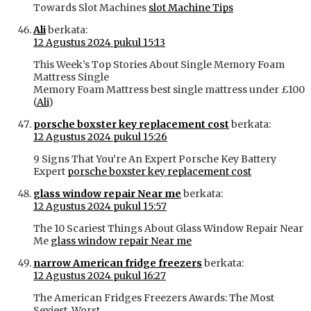
Towards Slot Machines
slot Machine Tips
Ali
berkata:
12 Agustus 2024 pukul 15:13
This Week’s Top Stories About Single Memory Foam
Mattress Single
Memory Foam Mattress best single mattress under £100
(
Ali
)
porsche boxster key replacement cost
berkata:
12 Agustus 2024 pukul 15:26
9 Signs That You’re An Expert Porsche Key Battery
Expert
porsche boxster key replacement cost
glass window repair Near me
berkata:
12 Agustus 2024 pukul 15:57
The 10 Scariest Things About Glass Window Repair Near
Me
glass window repair Near me
narrow American fridge freezers
berkata:
12 Agustus 2024 pukul 16:27
The American Fridges Freezers Awards: The Most
Sexiest, Worst,