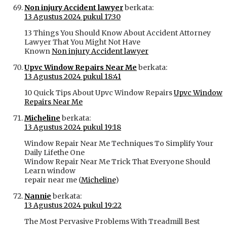
Non injury Accident lawyer
berkata:
13 Agustus 2024 pukul 17:30
13 Things You Should Know About Accident Attorney
Lawyer That You Might Not Have
Known
Non injury Accident lawyer
Upvc Window Repairs Near Me
berkata:
13 Agustus 2024 pukul 18:41
10 Quick Tips About Upvc Window Repairs
Upvc Window
Repairs Near Me
Micheline
berkata:
13 Agustus 2024 pukul 19:18
Window Repair Near Me Techniques To Simplify Your
Daily Lifethe One
Window Repair Near Me Trick That Everyone Should
Learn window
repair near me (
Micheline
)
Nannie
berkata:
13 Agustus 2024 pukul 19:22
The Most Pervasive Problems With Treadmill Best