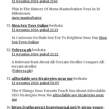
11 Agustus 2024 pukul 21:41
This Is The History Of Mens Masturbation Toys In 10
Milestones
men masturbator
Men Sex Toys Online
berkata:
11 Agustus 2024 pukul 22:21
14 Cartoons On Male Sex Toy To Brighten Your Day
Men
Sex Toys Online
Telegra.ph
berkata:
11 Agustus 2024 pukul 22:22
A Relevant Rant About All-Terrain Stroller Compact All-
terrain stroller
(
Telegra.ph
)
affordable seo Strategies near me
berkata:
12 Agustus 2024 pukul 02:07
The 9 Things Your Parents Teach You About Affordable
SEO Strategies Near Me
affordable seo Strategies near
me
https://cutheaven3.bravejournal.net/9-signs-youre-