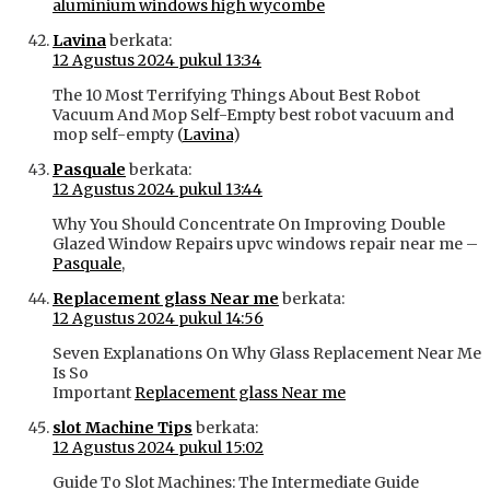
aluminium windows high wycombe
Lavina
berkata:
12 Agustus 2024 pukul 13:34
The 10 Most Terrifying Things About Best Robot
Vacuum And Mop Self-Empty best robot vacuum and
mop self-empty (
Lavina
)
Pasquale
berkata:
12 Agustus 2024 pukul 13:44
Why You Should Concentrate On Improving Double
Glazed Window Repairs upvc windows repair near me –
Pasquale
,
Replacement glass Near me
berkata:
12 Agustus 2024 pukul 14:56
Seven Explanations On Why Glass Replacement Near Me
Is So
Important
Replacement glass Near me
slot Machine Tips
berkata:
12 Agustus 2024 pukul 15:02
Guide To Slot Machines: The Intermediate Guide