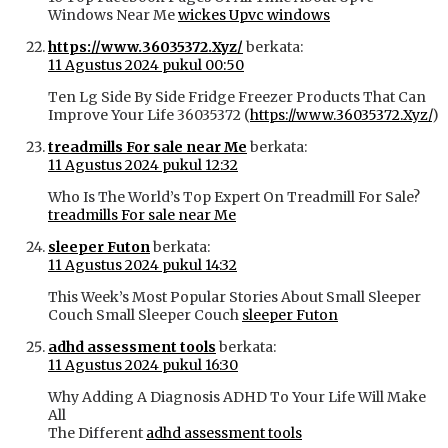
Windows Near Me
wickes Upvc windows
https://www.36035372.Xyz/
berkata:
11 Agustus 2024 pukul 00:50
Ten Lg Side By Side Fridge Freezer Products That Can
Improve Your Life 36035372 (
https://www.36035372.Xyz/
)
treadmills For sale near Me
berkata:
11 Agustus 2024 pukul 12:32
Who Is The World’s Top Expert On Treadmill For Sale?
treadmills For sale near Me
sleeper Futon
berkata:
11 Agustus 2024 pukul 14:32
This Week’s Most Popular Stories About Small Sleeper
Couch Small Sleeper Couch
sleeper Futon
adhd assessment tools
berkata:
11 Agustus 2024 pukul 16:30
Why Adding A Diagnosis ADHD To Your Life Will Make
All
The Different
adhd assessment tools