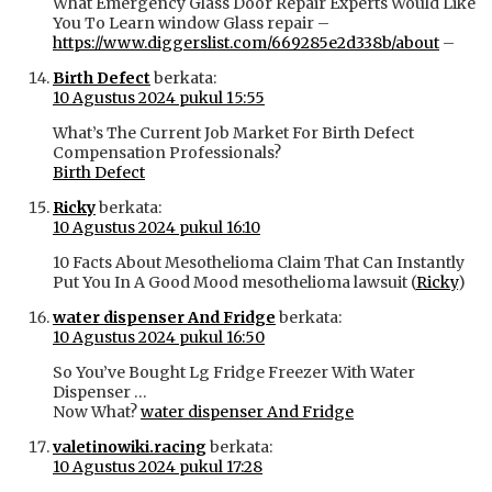
What Emergency Glass Door Repair Experts Would Like
You To Learn window Glass repair –
https://www.diggerslist.com/669285e2d338b/about
–
Birth Defect
berkata:
10 Agustus 2024 pukul 15:55
What’s The Current Job Market For Birth Defect
Compensation Professionals?
Birth Defect
Ricky
berkata:
10 Agustus 2024 pukul 16:10
10 Facts About Mesothelioma Claim That Can Instantly
Put You In A Good Mood mesothelioma lawsuit (
Ricky
)
water dispenser And Fridge
berkata:
10 Agustus 2024 pukul 16:50
So You’ve Bought Lg Fridge Freezer With Water
Dispenser …
Now What?
water dispenser And Fridge
valetinowiki.racing
berkata:
10 Agustus 2024 pukul 17:28