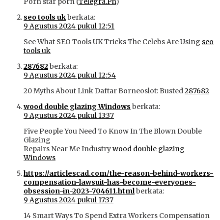
Porn star porn (
Telegra.Ph
)
seo tools uk
berkata:
9 Agustus 2024 pukul 12:51
See What SEO Tools UK Tricks The Celebs Are Using
seo
tools uk
287682
berkata:
9 Agustus 2024 pukul 12:54
20 Myths About Link Daftar Borneoslot: Busted
287682
wood double glazing Windows
berkata:
9 Agustus 2024 pukul 13:37
Five People You Need To Know In The Blown Double
Glazing
Repairs Near Me Industry
wood double glazing
Windows
https://articlescad.com/the-reason-behind-workers-
compensation-lawsuit-has-become-everyones-
obsession-in-2023-704611.html
berkata:
9 Agustus 2024 pukul 17:37
14 Smart Ways To Spend Extra Workers Compensation