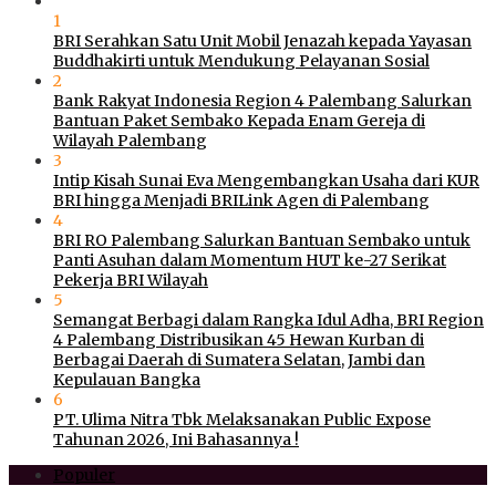
1
BRI Serahkan Satu Unit Mobil Jenazah kepada Yayasan
Buddhakirti untuk Mendukung Pelayanan Sosial
2
Bank Rakyat Indonesia Region 4 Palembang Salurkan
Bantuan Paket Sembako Kepada Enam Gereja di
Wilayah Palembang
3
Intip Kisah Sunai Eva Mengembangkan Usaha dari KUR
BRI hingga Menjadi BRILink Agen di Palembang
4
BRI RO Palembang Salurkan Bantuan Sembako untuk
Panti Asuhan dalam Momentum HUT ke-27 Serikat
Pekerja BRI Wilayah
5
Semangat Berbagi dalam Rangka Idul Adha, BRI Region
4 Palembang Distribusikan 45 Hewan Kurban di
Berbagai Daerah di Sumatera Selatan, Jambi dan
Kepulauan Bangka
6
PT. Ulima Nitra Tbk Melaksanakan Public Expose
Tahunan 2026, Ini Bahasannya !
Populer