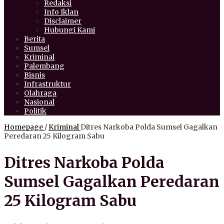
Redaksi
Info Iklan
Disclaimer
Hubungi Kami
Berita
Sumsel
Kriminal
Palembang
Bisnis
Infrastruktur
Olahraga
Nasional
Politik
Homepage
/
Kriminal
Ditres Narkoba Polda Sumsel Gagalkan
Peredaran 25 Kilogram Sabu
Ditres Narkoba Polda
Sumsel Gagalkan Peredaran
25 Kilogram Sabu