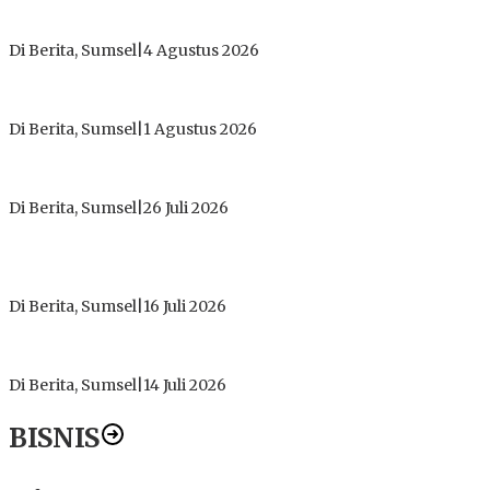
Dugaan Gratifikasi Alsintan OKI Memanas, Akbar Tegaskan
Tidak Pernah Menerima Uang
Di Berita, Sumsel
|
4 Agustus 2026
Tokoh Masyarakat Desak Penghentian Operasional Galian
Tanpa Izin di Sekitar Jembatan Sei Siarak, Desa Tanah Abang
Di Berita, Sumsel
|
1 Agustus 2026
ICMI ORDA Muara Enim: Perdalam Tasawuf untuk Jaga
Kekhusyukan Shalat dan Keikhlasan Ibadah
Di Berita, Sumsel
|
26 Juli 2026
PT Gorby Putra Utama Hadirkan Harapan Baru Pendidikan di
Muratara, Gubernur Sumsel Resmikan SMA Negeri Ketapat
Bening
Di Berita, Sumsel
|
16 Juli 2026
Polres Muratara Pererat Sinergitas dengan TNI dan
Kejaksaan, Tegaskan Komitmen Jaga Kamtibmas
Di Berita, Sumsel
|
14 Juli 2026
BISNIS