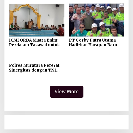
Pernah Menerima Uang
Sekitar Jembatan Sei
Siarak, Desa Tanah Abang
ICMI ORDA Muara Enim:
PT Gorby Putra Utama
Perdalam Tasawuf untuk
Hadirkan Harapan Baru
Jaga Kekhusyukan Shalat
Pendidikan di Muratara,
dan Keikhlasan Ibadah
Gubernur Sumsel
Resmikan SMA Negeri
Ketapat Bening
Polres Muratara Pererat
Sinergitas dengan TNI
dan Kejaksaan, Tegaskan
Komitmen Jaga
Kamtibmas
View More