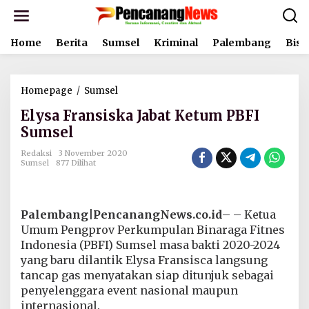
L
e
w
Home
Berita
Sumsel
Kriminal
Palembang
Bisn
a
t
i
k
Homepage
/
Sumsel
E
e
l
k
Elysa Fransiska Jabat Ketum PBFI
y
o
s
Sumsel
n
a
t
F
Redaksi
3 November 2020
e
Sumsel
877 Dilihat
r
n
a
n
s
Palembang|PencanangNews.co.id
– – Ketua
i
s
Umum Pengprov Perkumpulan Binaraga Fitnes
k
Indonesia (PBFI) Sumsel masa bakti 2020-2024
a
yang baru dilantik Elysa Fransisca langsung
J
tancap gas menyatakan siap ditunjuk sebagai
a
penyelenggara event nasional maupun
b
a
internasional.