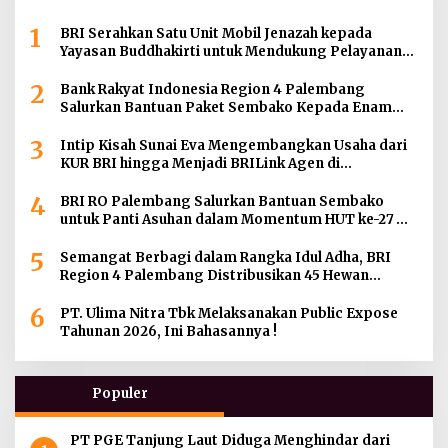
1
BRI Serahkan Satu Unit Mobil Jenazah kepada
Yayasan Buddhakirti untuk Mendukung Pelayanan
Sosial
2
Bank Rakyat Indonesia Region 4 Palembang
Salurkan Bantuan Paket Sembako Kepada Enam
Gereja di Wilayah Palembang
3
Intip Kisah Sunai Eva Mengembangkan Usaha dari
KUR BRI hingga Menjadi BRILink Agen di
Palembang
4
BRI RO Palembang Salurkan Bantuan Sembako
untuk Panti Asuhan dalam Momentum HUT ke-27
Serikat Pekerja BRI Wilayah
5
Semangat Berbagi dalam Rangka Idul Adha, BRI
Region 4 Palembang Distribusikan 45 Hewan
Kurban di Berbagai Daerah di Sumatera Selatan,
6
Jambi dan Kepulauan Bangka
PT. Ulima Nitra Tbk Melaksanakan Public Expose
Tahunan 2026, Ini Bahasannya !
Populer
PT PGE Tanjung Laut Diduga Menghindar dari