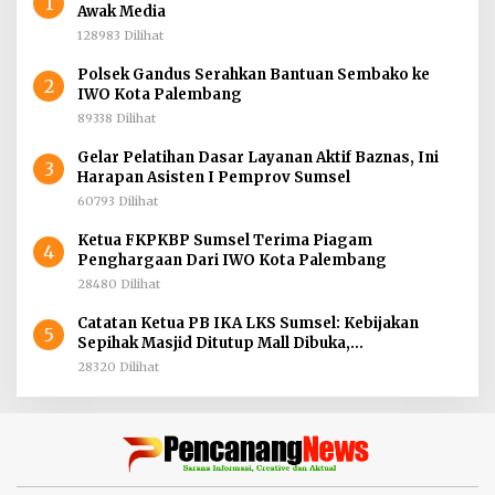
1
Awak Media
128983 Dilihat
Polsek Gandus Serahkan Bantuan Sembako ke
2
IWO Kota Palembang
89338 Dilihat
Gelar Pelatihan Dasar Layanan Aktif Baznas, Ini
3
Harapan Asisten I Pemprov Sumsel
60793 Dilihat
Ketua FKPKBP Sumsel Terima Piagam
4
Penghargaan Dari IWO Kota Palembang
28480 Dilihat
Catatan Ketua PB IKA LKS Sumsel: Kebijakan
5
Sepihak Masjid Ditutup Mall Dibuka,
Menghidupkan Dunia Mematikan Iman
28320 Dilihat