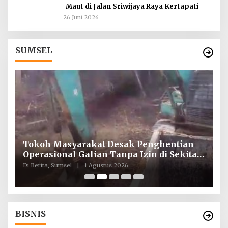
Maut di Jalan Sriwijaya Raya Kertapati
26 Juni 2026
SUMSEL
Tokoh Masyarakat Desak Penghentian
I
ah
Operasional Galian Tanpa Izin di Sekitar
T
Jembatan Sei Siarak, Desa Tanah Abang
d
Di Berita, Sumsel
|
1 Agustus 2026
Di
BISNIS