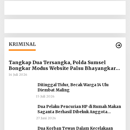
KRIMINAL
Tangkap Dua Tersangka, Polda Sumsel
Bongkar Modus Website Palsu Bhayangkara
Run
16 Juli 2026
Ditinggal Tidur, Becak Warga 14 Ulu
Diembat Maling
15 Juli 2026
Dua Pelaku Pencurian HP di Rumah Makan
Saganta Berhasil Dibekuk Anggota
Polsekta SU II Palembang !!
27 Juni 2026
Dua Korban Tewas Dalam Kecelakaan