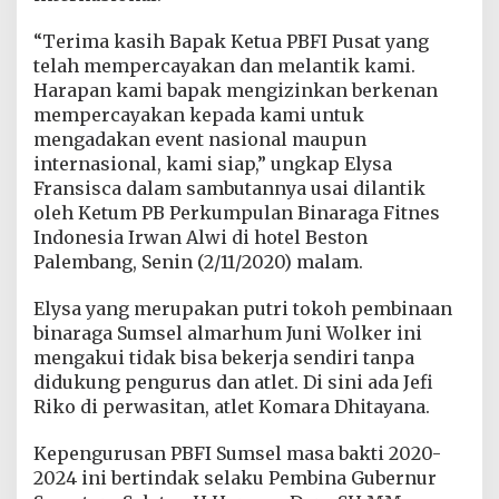
t
K
“Terima kasih Bapak Ketua PBFI Pusat yang
e
telah mempercayakan dan melantik kami.
t
Harapan kami bapak mengizinkan berkenan
u
m
mempercayakan kepada kami untuk
P
mengadakan event nasional maupun
B
internasional, kami siap,” ungkap Elysa
F
Fransisca dalam sambutannya usai dilantik
I
S
oleh Ketum PB Perkumpulan Binaraga Fitnes
u
Indonesia Irwan Alwi di hotel Beston
m
Palembang, Senin (2/11/2020) malam.
s
e
Elysa yang merupakan putri tokoh pembinaan
l
binaraga Sumsel almarhum Juni Wolker ini
mengakui tidak bisa bekerja sendiri tanpa
didukung pengurus dan atlet. Di sini ada Jefi
Riko di perwasitan, atlet Komara Dhitayana.
Kepengurusan PBFI Sumsel masa bakti 2020-
2024 ini bertindak selaku Pembina Gubernur