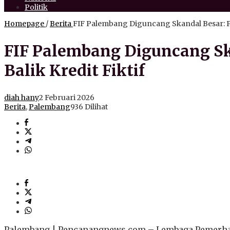
Politik
Homepage
/
Berita
FIF Palembang Diguncang Skandal Besar: PST
FIF Palembang Diguncang Ska
Balik Kredit Fiktif
diah hany
2 Februari 2026
Berita
,
Palembang
936 Dilihat
Palembang | Pencanangnews.com – Lembaga Pemerhati 