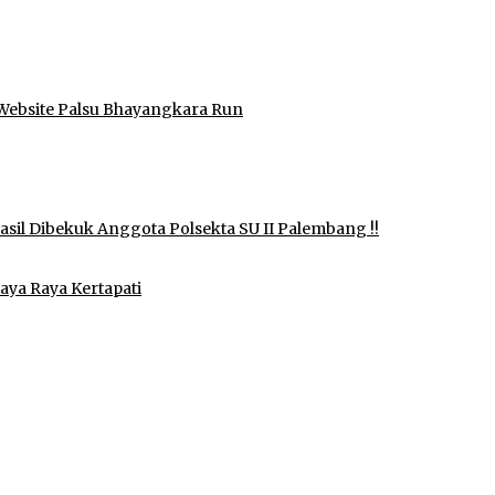
Website Palsu Bhayangkara Run
il Dibekuk Anggota Polsekta SU II Palembang !!
aya Raya Kertapati
idak Pernah Menerima Uang