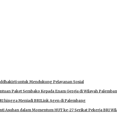
 Izin di Sekitar Jembatan Sei Siarak, Desa Tanah Abang
ukan Shalat dan Keikhlasan Ibadah
Muratara, Gubernur Sumsel Resmikan SMA Negeri Ketapat Beni
an, Tegaskan Komitmen Jaga Kamtibmas
uddhakirti untuk Mendukung Pelayanan Sosial
antuan Paket Sembako Kepada Enam Gereja di Wilayah Palemba
RI hingga Menjadi BRILink Agen di Palembang
ti Asuhan dalam Momentum HUT ke-27 Serikat Pekerja BRI Wil