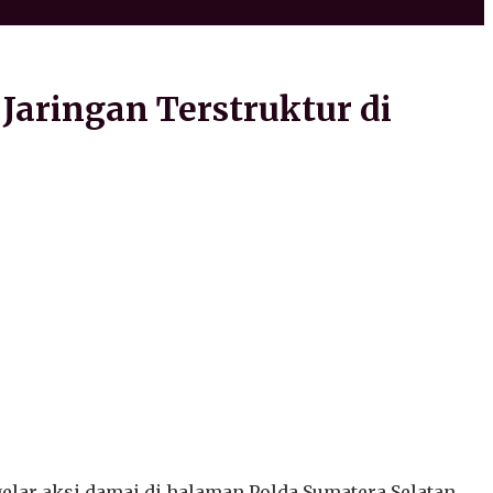
Jaringan Terstruktur di
lar aksi damai di halaman Polda Sumatera Selatan.