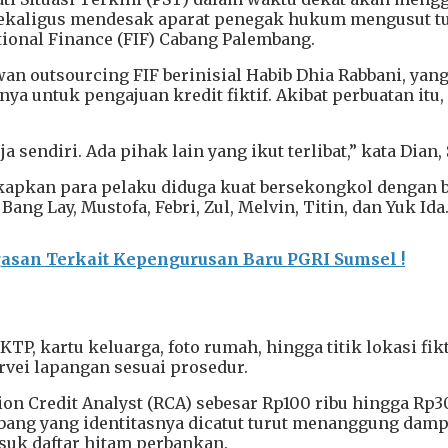
sekaligus mendesak aparat penegak hukum mengusut tu
ional Finance (FIF) Cabang Palembang.
 outsourcing FIF berinisial Habib Dhia Rabbani, yang b
nya untuk pengajuan kredit fiktif. Akibat perbuatan i
sendiri. Ada pihak lain yang ikut terlibat,” kata Dian, 
apkan para pelaku diduga kuat bersekongkol dengan be
ang Lay, Mustofa, Febri, Zul, Melvin, Titin, dan Yuk Ida
san Terkait Kepengurusan Baru PGRI Sumsel !
KTP, kartu keluarga, foto rumah, hingga titik lokasi f
rvei lapangan sesuai prosedur.
n Credit Analyst (RCA) sebesar Rp100 ribu hingga Rp300
bang yang identitasnya dicatut turut menanggung damp
suk daftar hitam perbankan.