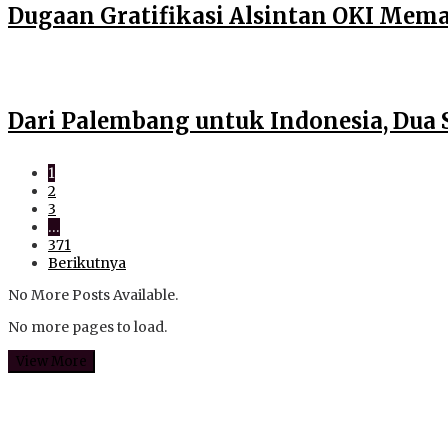
Dugaan Gratifikasi Alsintan OKI Mem
Dari Palembang untuk Indonesia, Dua 
1
2
3
…
371
Berikutnya
No More Posts Available.
No more pages to load.
View More