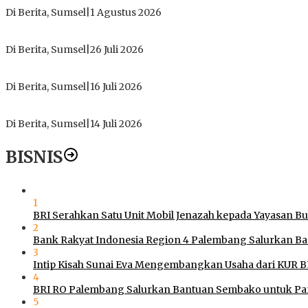
Tokoh Masyarakat Desak Penghentian Operasional Galian Tanpa
Di Berita, Sumsel
|
1 Agustus 2026
ICMI ORDA Muara Enim: Perdalam Tasawuf untuk Jaga Kekhusy
Di Berita, Sumsel
|
26 Juli 2026
PT Gorby Putra Utama Hadirkan Harapan Baru Pendidikan di 
Di Berita, Sumsel
|
16 Juli 2026
Polres Muratara Pererat Sinergitas dengan TNI dan Kejaksa
Di Berita, Sumsel
|
14 Juli 2026
BISNIS
1
BRI Serahkan Satu Unit Mobil Jenazah kepada Yayasan B
2
Bank Rakyat Indonesia Region 4 Palembang Salurkan B
3
Intip Kisah Sunai Eva Mengembangkan Usaha dari KUR B
4
BRI RO Palembang Salurkan Bantuan Sembako untuk Pan
5