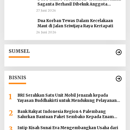
Saganta Berhasil Dibekuk Anggota
Polsekta SU II Palembang !!
27 Juni 2026
Dua Korban Tewas Dalam Kecelakaan
Maut di Jalan Sriwijaya Raya Kertapati
26 Juni 2026
SUMSEL
BISNIS
1
BRI Serahkan Satu Unit Mobil Jenazah kepada
Yayasan Buddhakirti untuk Mendukung Pelayanan
Sosial
2
Bank Rakyat Indonesia Region 4 Palembang
Salurkan Bantuan Paket Sembako Kepada Enam
Gereja di Wilayah Palembang
3
Intip Kisah Sunai Eva Mengembangkan Usaha dari