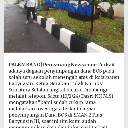
a
t
a
n
K
e
j
a
r
D
u
g
a
PALEMBANG
|
PencanangNews.com-
Terkait
a
adanya dugaan penyimpangan dana BOS pada
n
salah satu sekolah menengah atas di kabupaten
P
Banyuasin. Ketua Gerakan Tolak Korupsi
e
Sumatera Selatan angkat bicara. Dihubungi
n
y
melalui telepon. Sabtu (10/2/24) Dasri NH M.Si
i
mengatakan,”kami sudah cukup lama
m
melakukan investigasi terkait dugaan
p
penyimpangan Dana BOS di SMAN 2 Plus
a
n
Banyuasin III, saat ini tim kami sudah
g
mengumpulkan data dan informasi terkait