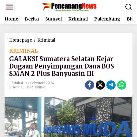
L
e
w
Home
Berita
Sumsel
Kriminal
Palembang
Bisn
a
t
i
k
Homepage
/
Kriminal
G
e
A
k
KRIMINAL
L
o
A
n
GALAKSI Sumatera Selatan Kejar
K
t
Dugaan Penyimpangan Dana BOS
S
e
SMAN 2 Plus Banyuasin III
I
n
S
Redaksi
11 Februari 2024
u
Kriminal
1194 Dilihat
m
a
t
e
r
a
S
e
l