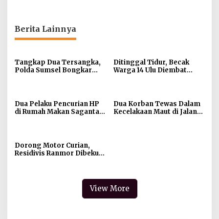
Berita Lainnya
Tangkap Dua Tersangka,
Ditinggal Tidur, Becak
Polda Sumsel Bongkar
Warga 14 Ulu Diembat
Modus Website Palsu
Maling
Bhayangkara Run
Dua Pelaku Pencurian HP
Dua Korban Tewas Dalam
di Rumah Makan Saganta
Kecelakaan Maut di Jalan
Berhasil Dibekuk Anggota
Sriwijaya Raya Kertapati
Polsekta SU II Palembang
!!
Dorong Motor Curian,
Residivis Ranmor Dibekuk
Warga dan Polisi
View More