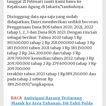
tanggal 21 Februari nanti kami bawa ke
i
Kejaksaan Agung di Jakarta,”tambahnya.
n
I
I
Disinggung data apa saja yang sudah
I
didapatkan, Dasri memberikan sedikit bocoran.
Penggunaan Dana BOS tahun 2020, 2021, 2022
tahap 1, 2 ,3 dan Dana BOS 2023. Dengan rincian
sebagai berikut: Tahun 2020 tahap 1 Rp
193.500.000 tahap 2 Rp 258.000.000 tahap 3 Rp
183.150.000 tahun 2021 tahap 1 Rp 183.150.000
tahap 2 Rp 244.200.000 dan tahap 3 Rp
209.700.000 kemudian tahun 2022. tahap 1 Rp
209.700.000 tahap 2 Rp 279.600.000 tahap 3 Rp
209.700.000
terakhir tahun 2023 tahap 1 Rp389.250.000 dan
pada tahap 2 sebesar Rp
389.250.000,”ungkapnya.
BACA
Antisipasi Barang Terlarang
Masuk ke Area Tahanan, Dit Tahti Polda