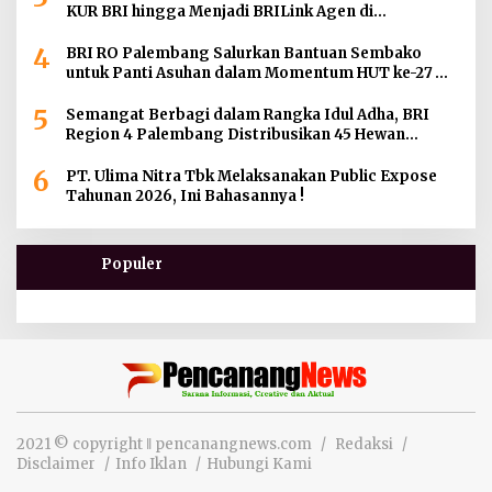
KUR BRI hingga Menjadi BRILink Agen di
Palembang
4
BRI RO Palembang Salurkan Bantuan Sembako
untuk Panti Asuhan dalam Momentum HUT ke-27
Serikat Pekerja BRI Wilayah
5
Semangat Berbagi dalam Rangka Idul Adha, BRI
Region 4 Palembang Distribusikan 45 Hewan
Kurban di Berbagai Daerah di Sumatera Selatan,
6
Jambi dan Kepulauan Bangka
PT. Ulima Nitra Tbk Melaksanakan Public Expose
Tahunan 2026, Ini Bahasannya !
Populer
2021 © copyright ‖ pencanangnews.com
Redaksi
Disclaimer
Info Iklan
Hubungi Kami