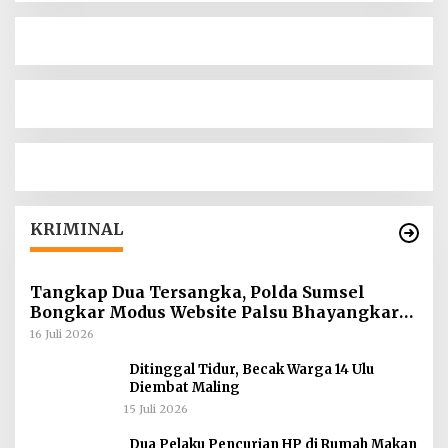
KRIMINAL
Tangkap Dua Tersangka, Polda Sumsel
Bongkar Modus Website Palsu Bhayangkara
Run
16 Juli 2026
Ditinggal Tidur, Becak Warga 14 Ulu
Diembat Maling
15 Juli 2026
Dua Pelaku Pencurian HP di Rumah Makan