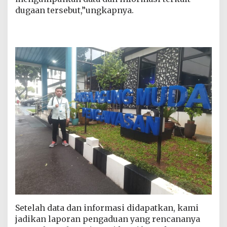
a
dugaan tersebut,”ungkapnya.
n
D
a
n
a
B
O
S
S
M
A
N
2
P
l
u
s
B
a
n
y
u
Setelah data dan informasi didapatkan, kami
a
jadikan laporan pengaduan yang rencananya
s